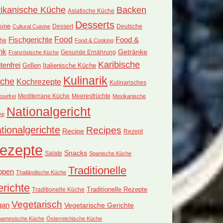
rikanische Küche
Backen
Asiatische Küche
Desserts
sine
Dessert
Deutsche
Cultural Cuisine
Food
Fischgerichte
Food &
he
Food & Cooking
nk
Getränke
Französische Küche
Gesunde Ernährung
Karibische
tenfrei
Grillen
Italienische Küche
Kulinarik
che
Kochrezepte
Kulinarisches
Mediterrane Küche
Meeresfrüchte
osefrei
Mexikanische
Nationalgericht
he
tionalgerichte
Recipes
Recipe
Rezept
ezepte
Snacks
Salate
Spanische Küche
Traditionelle
ppen
Thailändische Küche
richte
Traditionelle Küche
Traditionelle Rezepte
Vegetarisch
gan
Vegetarische Gerichte
tnamesische Küche
Österreichische Küche