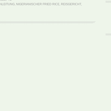
Fried
NLEITUNG
,
NIGERIANISCHER FRIED RICE
,
REISGERICHT
,
Rice
(Rezept)