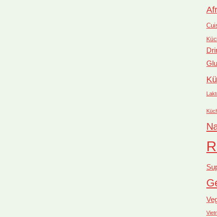
Af
Cui
Küc
Dri
Glu
Kü
Lakt
Küc
Na
R
Su
Ge
Ve
Vie