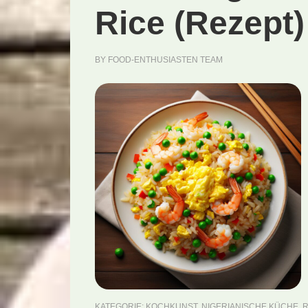
Rice (Rezept)
BY
FOOD-ENTHUSIASTEN TEAM
KATEGORIE:
KOCHKUNST
,
NIGERIANISCHE KÜCHE
,
R