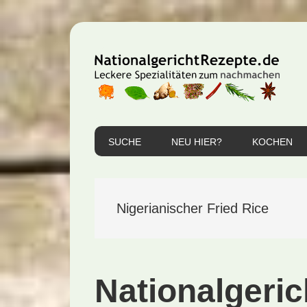
Zur
Zum
Zur
Hauptnavigation
Inhalt
Seitenspalte
springen
springen
springen
SUCHE
NEU HIER?
KOCHEN
Nigerianischer Fried Rice
Nationalgeric