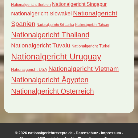
Nationalgericht Singapur
Nationalgericht Serbien
Nationalgericht
Nationalgericht Slowakei
Spanien
Nationalgericht Sri Lanka
Nationalgericht Taiwan
Nationalgericht Thailand
Nationalgericht Tuvalu
Nationalgericht Türkei
Nationalgericht Uruguay
Nationalgericht Vietnam
Nationalgericht USA
Nationalgericht Ägypten
Nationalgericht Österreich
© 2026 nationalgerichtrezepte.de -
Datenschutz
-
Impressum
-