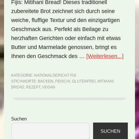
Fijis: Mitihani Bread! Dieses traditionell
zubereitete Brot zeichnet sich durch seine
weiche, fluffige Textur und den einzigartigen
Geschmack aus. Perfekt als Beilage zu
herzhaften Gerichten oder einfach mit etwas
Butter und Marmelade genossen, bringt es
ÜberNa
Ihnen den Geschmack des …
[Weiterlesen...]
Fiji:
Mitiha
KATEGORIE:
NATIONALGERICHT FIJI
STICHWORTE:
BACKEN
,
FIDSCHI
,
GLUTENFREI
,
MITIHANI
Bread
BREAD
,
REZEPT
,
VEGAN
(Reze
Seitenspalte
Suchen
SUCHEN