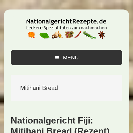
Zur
Zum
Zur
Hauptnavigation
Inhalt
Seitenspalte
springen
springen
springen
MENU
Mitihani Bread
Nationalgericht Fiji:
Mitihani Bread (Rezept)