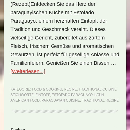
(Rezept)Entdecken Sie das Herz der
paraguayischen Küche mit Estofado
Paraguayo, einem herzhaften Eintopf, der
Tradition und Geschmack vereint. Dieses
vielseitige Gericht, zubereitet aus zartem
Fleisch, frischem Gemüse und aromatischen
Gewürzen, ist perfekt für gesellige Anlässe und
Familienfeiern. Genießen Sie einen Bissen …
ÜberNationalgericht
[Weiterlesen...]
Paraguay:
Estofado
KATEGORIE:
FOOD & COOKING
,
RECIPE
,
TRADITIONAL CUISINE
STICHWORTE:
EINTOPF
,
ESTOFADO PARAGUAYO
,
LATIN
Paraguayo
AMERICAN FOOD
,
PARAGUAYAN CUISINE
,
TRADITIONAL RECIPE
(Rezept)
Suchen