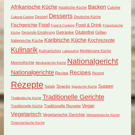
Afrikanische Küche
Backen
Cuisine
Asiatische Küche
Desserts
Dessert
Deutsche Küche
Cultural Cuisine
Food
Fischgerichte
Food & Drink
Food & Cooking
Französische
Glutenfrei
Getränke
Grillen
Küche
Gesunde Ernährung
Karibische Küche
Kochrezepte
Italienische Küche
Kulinarik
Kulinarisches
Mediterrane Küche
Laktosefrei
Nationalgericht
Meeresfrüchte
Mexikanische Küche
Nationalgerichte
Recipes
Recipe
Rezept
Rezepte
Suppen
Snacks
Salate
Spanische Küche
Traditionelle Gerichte
Thailändische Küche
Vegan
Traditionelle Küche
Traditionelle Rezepte
Vegetarisch
Vegetarische Gerichte
Vietnamesische Küche
Österreichische Küche