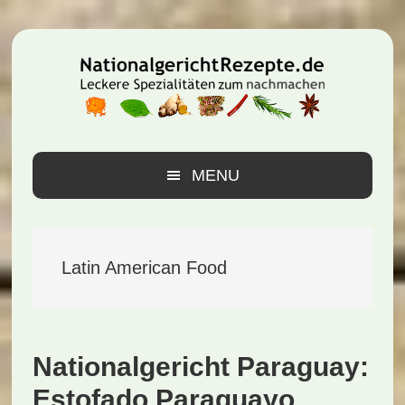
Zur
Zum
Zur
Hauptnavigation
Inhalt
Seitenspalte
springen
springen
springen
MENU
Latin American Food
Nationalgericht Paraguay:
Estofado Paraguayo