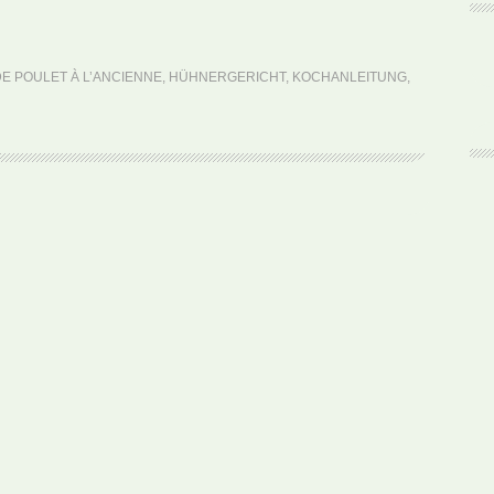
Frankre
Fricass
de
E POULET À L’ANCIENNE
,
HÜHNERGERICHT
,
KOCHANLEITUNG
,
Poulet
à
l’Ancie
(Rezept