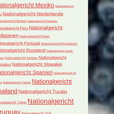
tionalgericht Mexiko
Nationalgericht
Nationalgericht Niederlande
al
onalgericht Nigeria
Nationalgericht Pakistan
Nationalgericht
ionalgericht Peru
ilippinen
Nationalgericht Polen
tionalgericht Portugal
Nationalgericht Rumänien
tionalgericht Russland
Nationalgericht Saudi-
Nationalgericht
Nationalgericht Serbien
ien
Nationalgericht Slowakei
ngapur
tionalgericht Spanien
Nationalgericht Sri
Nationalgericht
ka
Nationalgericht Taiwan
hailand
Nationalgericht Tuvalu
Nationalgericht
ionalgericht Türkei
ruguay
Nationalgericht USA