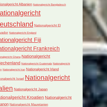
ionalgericht Albanien
Nationalgericht Bangladesch
ationalgericht
eutschland
Nationalgericht El
vador
Nationalgericht England
tionalgericht Fiji
tionalgericht Frankreich
Nationalgericht
onalgericht Ghana
iechenland
Nationalgericht Guatemala
Nationalgericht
Nationalgericht Irland
en
Nationalgericht Iran
Nationalgericht
ionalgericht Israel
alien
Nationalgericht Japan
tionalgericht Kroatien
Nationalgericht
banon
Nationalgericht Mauretanien