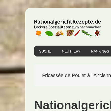
Zur
Zum
Zur
Hauptnavigation
Inhalt
Seitenspalte
springen
springen
springen
SUCHE
NEU HIER?
RANKINGS
Fricassée de Poulet à l’Ancien
Nationalgeric