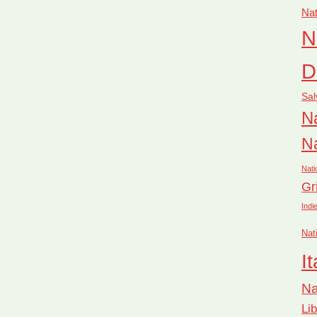
Nat
N
D
Sal
Na
Na
Nati
Gr
Indi
Nat
It
Na
Li