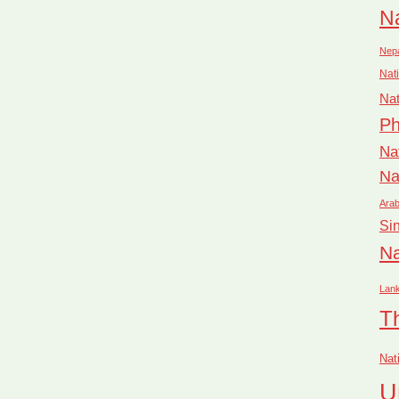
Na
Nep
Nati
Nat
Ph
Na
Na
Arab
Si
Na
Lan
T
Nat
U