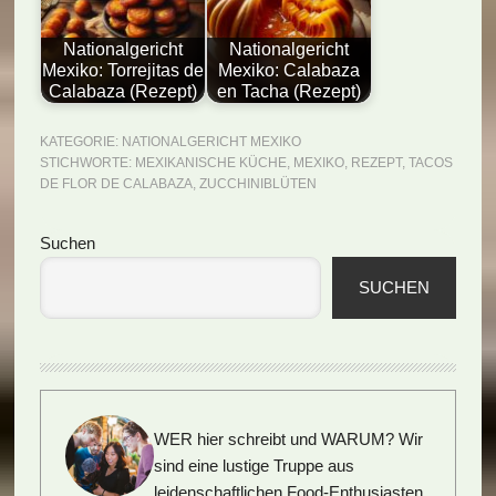
Nationalgericht
Nationalgericht
Mexiko: Torrejitas de
Mexiko: Calabaza
Calabaza (Rezept)
en Tacha (Rezept)
KATEGORIE:
NATIONALGERICHT MEXIKO
STICHWORTE:
MEXIKANISCHE KÜCHE
,
MEXIKO
,
REZEPT
,
TACOS
DE FLOR DE CALABAZA
,
ZUCCHINIBLÜTEN
Seitenspalte
Suchen
SUCHEN
WER hier schreibt und WARUM?
Wir
sind eine lustige Truppe aus
leidenschaftlichen Food-Enthusiasten,