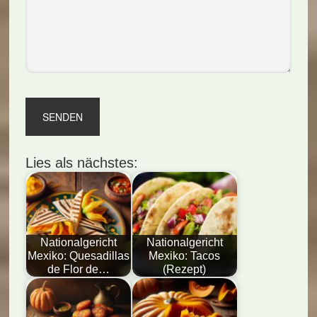
Lies als nächstes:
Nationalgericht
Nationalgericht
Mexiko: Quesadillas
Mexiko: Tacos
de Flor de…
(Rezept)