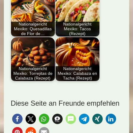
Nationalgericht
Nationalgericht
Mexiko: Quesadillas
Mexiko: Tacos
de Flor de…
(Rezept)
Der Artikel stellt das
Erlebe authentische
traditionelle
mexikanische Küche
mexikanische Gericht
mit unserem Rezept
Quesadillas de Flor…
für Tacos: Tortillas,…
Nationalgericht
Nationalgericht
Mexiko: Torrejitas de
Mexiko: Calabaza en
Calabaza (Rezept)
Tacha (Rezept)
Dieser Artikel enthält
Der Artikel stellt das
ein Rezept für
traditionelle
Torrejitas de
mexikanische Dessert
Diese Seite an Freunde empfehlen
Calabaza, ein…
Calabaza en Tacha…