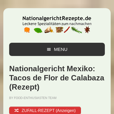
Zur
Zum
Zur
Hauptnavigation
Inhalt
Seitenspalte
springen
springen
springen
MENU
Nationalgericht Mexiko:
Tacos de Flor de Calabaza
(Rezept)
BY
FOOD-ENTHUSIASTEN TEAM
ZUFALL-REZEPT (Anzeigen)