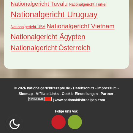
Nationalgericht Tuvalu
Nationalgericht Türkei
Nationalgericht Uruguay
Nationalgericht Vietnam
Nationalgericht USA
Nationalgericht Ägypten
Nationalgericht Österreich
© 2026 nationalgerichtrezepte.de -
Datenschutz
-
Impressum
-
Sitemap
-
Affiliate Links
-
Cookie-Einstellungen
- Partner:
|
www.nationaldishrecipes.com
Folge uns via: