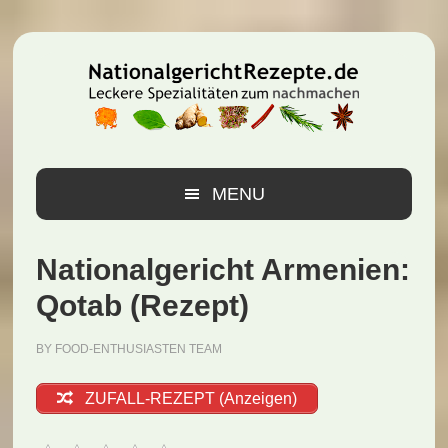
Zur
Zum
Zur
Hauptnavigation
Inhalt
Seitenspalte
springen
springen
springen
MENU
Nationalgericht Armenien:
Qotab (Rezept)
BY
FOOD-ENTHUSIASTEN TEAM
ZUFALL-REZEPT (Anzeigen)