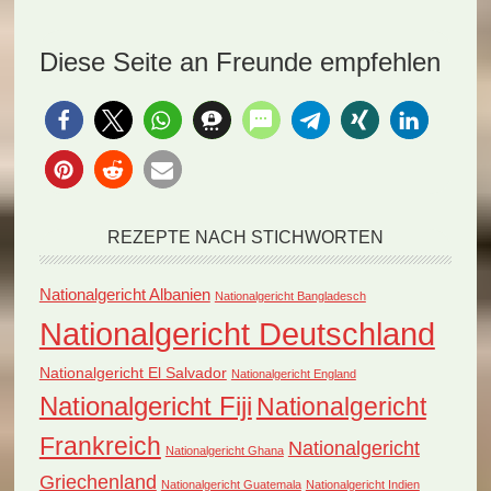
köstliche
ein detailliertes Rezept
Nationalgericht
für das armenische
Diese Seite an Freunde empfehlen
Armenien: Topik.
Nationalgericht…
Dieses traditionelle
Rezept…
REZEPTE NACH STICHWORTEN
Nationalgericht Albanien
Nationalgericht Bangladesch
Nationalgericht Deutschland
Nationalgericht El Salvador
Nationalgericht England
Nationalgericht Fiji
Nationalgericht
Frankreich
Nationalgericht
Nationalgericht Ghana
Griechenland
Nationalgericht Guatemala
Nationalgericht Indien