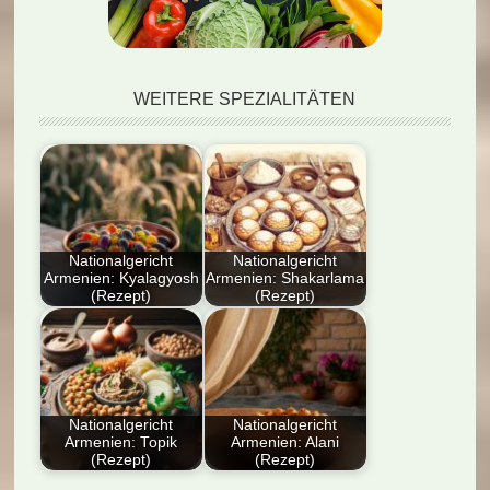
WEITERE SPEZIALITÄTEN
Nationalgericht
Nationalgericht
Armenien: Kyalagyosh
Armenien: Shakarlama
(Rezept)
(Rezept)
Der Blogbeitrag
Entdecken Sie das
präsentiert ein
Nationalgericht
traditionelles
Armenien:
armenisches Gericht
Shakarlama (Rezept)!
namens Kyalagyosh.
Diese köstliche
Nationalgericht
Nationalgericht
Armenien: Topik
Armenien: Alani
Es…
Spezialität…
(Rezept)
(Rezept)
Entdecken Sie das
Dieser Artikel bietet