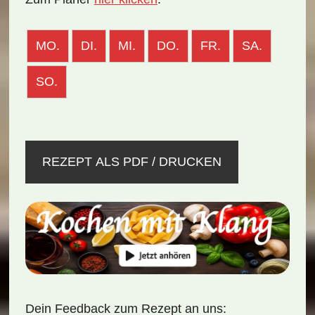
MO.
DI.
MI.
DO.
FR.
SA.
SO.
REZEPT ALS PDF / DRUCKEN
Dein Feedback zum Rezept an uns: