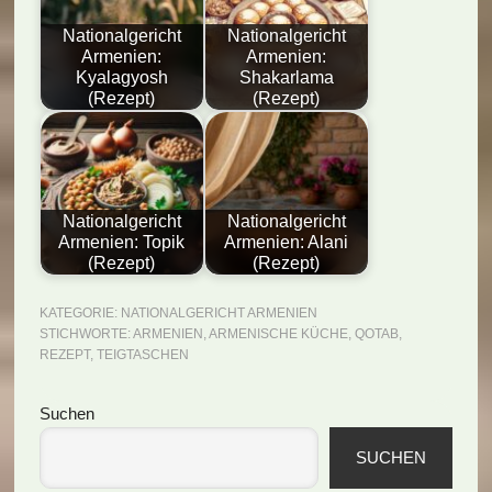
Nationalgericht
Nationalgericht
Armenien:
Armenien:
Kyalagyosh
Shakarlama
(Rezept)
(Rezept)
Nationalgericht
Nationalgericht
Armenien: Topik
Armenien: Alani
(Rezept)
(Rezept)
KATEGORIE:
NATIONALGERICHT ARMENIEN
STICHWORTE:
ARMENIEN
,
ARMENISCHE KÜCHE
,
QOTAB
,
REZEPT
,
TEIGTASCHEN
Seitenspalte
Suchen
SUCHEN