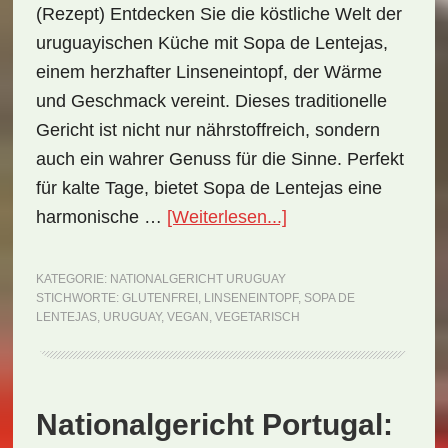
(Rezept) Entdecken Sie die köstliche Welt der
uruguayischen Küche mit Sopa de Lentejas,
einem herzhafter Linseneintopf, der Wärme
und Geschmack vereint. Dieses traditionelle
Gericht ist nicht nur nährstoffreich, sondern
auch ein wahrer Genuss für die Sinne. Perfekt
für kalte Tage, bietet Sopa de Lentejas eine
ÜberNationalgericht
harmonische …
[Weiterlesen...]
Uruguay:
Sopa
KATEGORIE:
NATIONALGERICHT URUGUAY
STICHWORTE:
GLUTENFREI
,
LINSENEINTOPF
,
SOPA DE
de
LENTEJAS
,
URUGUAY
,
VEGAN
,
VEGETARISCH
Lentejas
(Rezept)
Nationalgericht Portugal: