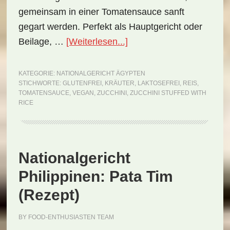
gemeinsam in einer Tomatensauce sanft
gegart werden. Perfekt als Hauptgericht oder
ÜberNationalgericht
Beilage, …
[Weiterlesen...]
Ägypten:
Zucchini
KATEGORIE:
NATIONALGERICHT ÄGYPTEN
STICHWORTE:
GLUTENFREI
,
KRÄUTER
,
LAKTOSEFREI
,
REIS
,
Stuffed
TOMATENSAUCE
,
VEGAN
,
ZUCCHINI
,
ZUCCHINI STUFFED WITH
with
RICE
Rice
(Rezept)
Nationalgericht
Philippinen: Pata Tim
(Rezept)
BY
FOOD-ENTHUSIASTEN TEAM