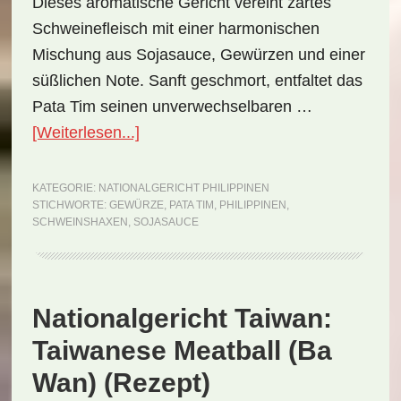
Dieses aromatische Gericht vereint zartes
Schweinefleisch mit einer harmonischen
Mischung aus Sojasauce, Gewürzen und einer
süßlichen Note. Sanft geschmort, entfaltet das
Pata Tim seinen unverwechselbaren …
ÜberNationalgericht
[Weiterlesen...]
Philippinen:
Pata
KATEGORIE:
NATIONALGERICHT PHILIPPINEN
STICHWORTE:
GEWÜRZE
,
PATA TIM
,
PHILIPPINEN
,
Tim
SCHWEINSHAXEN
,
SOJASAUCE
(Rezept)
Nationalgericht Taiwan:
Taiwanese Meatball (Ba
Wan) (Rezept)