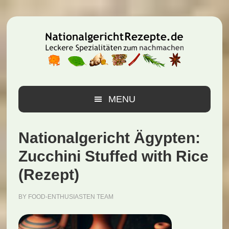
Zur
Zum
Zur
Hauptnavigation
Inhalt
Seitenspalte
springen
springen
springen
MENU
Nationalgericht Ägypten:
Zucchini Stuffed with Rice
(Rezept)
BY
FOOD-ENTHUSIASTEN TEAM