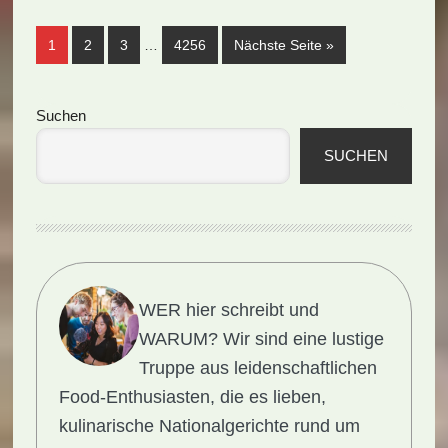
(Rezept)
Weggelassene
Seite
Seite
Seite
Seite
aufrufen
1
2
3
…
4256
Nächste Seite
»
Zwischenseiten
Seitenspalte
Suchen
SUCHEN
WER hier schreibt und
WARUM?
Wir sind eine lustige
Truppe aus leidenschaftlichen
Food-Enthusiasten, die es lieben,
kulinarische Nationalgerichte rund um