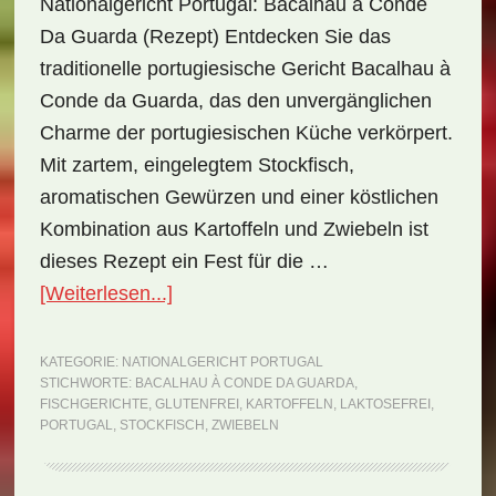
Nationalgericht Portugal: Bacalhau à Conde
Da Guarda (Rezept) Entdecken Sie das
traditionelle portugiesische Gericht Bacalhau à
Conde da Guarda, das den unvergänglichen
Charme der portugiesischen Küche verkörpert.
Mit zartem, eingelegtem Stockfisch,
aromatischen Gewürzen und einer köstlichen
Kombination aus Kartoffeln und Zwiebeln ist
dieses Rezept ein Fest für die …
ÜberNationalgericht
[Weiterlesen...]
Portugal:
Bacalhau
KATEGORIE:
NATIONALGERICHT PORTUGAL
STICHWORTE:
BACALHAU À CONDE DA GUARDA
,
à
FISCHGERICHTE
,
GLUTENFREI
,
KARTOFFELN
,
LAKTOSEFREI
,
Conde
PORTUGAL
,
STOCKFISCH
,
ZWIEBELN
da
Guarda