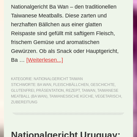
Nationalgericht Ba Wan – den traditionellen
Taiwanese Meatballs. Diese zarten und
herzhaften Bällchen aus einer glatten
Reispaste sind gefüllt mit saftigem Fleisch,
frischem Gemüse und aromatischen
Gewürzen. Ob als Snack oder Hauptgericht,
ÜberNationalgericht
Ba …
[Weiterlesen...]
Taiwan:
Taiwanese
KATEGORIE:
NATIONALGERICHT TAIWAN
STICHWORTE:
BA WAN
,
FLEISCHBÄLLCHEN
,
GESCHICHTE
,
Meatball
GLUTENFREI
,
PRÄSENTATION
,
REZEPT
,
TAIWAN
,
TAIWANESE
(Ba
MEATBALL (BA WAN)
,
TAIWANESISCHE KÜCHE
,
VEGETARISCH
,
ZUBEREITUNG
Wan)
(Rezept)
Nationalgericht Uruguay: