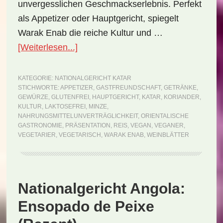
unvergesslichen Geschmackserlebnis. Perfekt
als Appetizer oder Hauptgericht, spiegelt
Warak Enab die reiche Kultur und …
ÜberNationalgericht
[Weiterlesen...]
Katar:
Warak
KATEGORIE:
NATIONALGERICHT KATAR
STICHWORTE:
APPETIZER
,
GASTFREUNDSCHAFT
,
GETRÄNKE
,
Enab
GEWÜRZE
,
GLUTENFREI
,
HAUPTGERICHT
,
KATAR
,
KORIANDER
,
(Rezept)
KULTUR
,
LAKTOSEFREI
,
MINZE
,
NAHRUNGSMITTELUNVERTRÄGLICHKEIT
,
ORIENTALISCHE
GASTRONOMIE
,
PRÄSENTATION
,
REIS
,
VEGAN
,
VEGANER
,
VEGETARIER
,
VEGETARISCH
,
WARAK ENAB
,
WEINBLÄTTER
Nationalgericht Angola:
Ensopado de Peixe