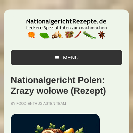
Zur
Zum
Zur
Hauptnavigation
Inhalt
Seitenspalte
springen
springen
springen
MENU
Nationalgericht Polen:
Zrazy wołowe (Rezept)
BY
FOOD-ENTHUSIASTEN TEAM