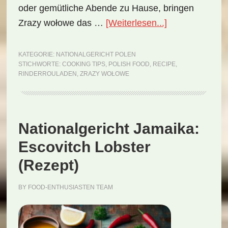
oder gemütliche Abende zu Hause, bringen
ÜberNationalge
Zrazy wołowe das …
[Weiterlesen...]
Polen:
Zrazy
KATEGORIE:
NATIONALGERICHT POLEN
STICHWORTE:
COOKING TIPS
,
POLISH FOOD
,
RECIPE
,
wołowe
RINDERROULADEN
,
ZRAZY WOŁOWE
(Rezept)
Nationalgericht Jamaika:
Escovitch Lobster
(Rezept)
BY
FOOD-ENTHUSIASTEN TEAM