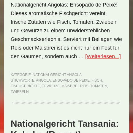
Nationalgericht Angolas: Ensopado de Peixe!
Dieses aromatische Fischgericht vereint
frische Zutaten wie Fisch, Tomaten, Zwiebeln
und Gewürze zu einem unwiderstehlichen
Geschmackserlebnis. Serviert mit Beilagen wie
Reis oder Maisbrei ist es nicht nur ein Fest für
ÜberN
den Gaumen, sondern auch …
[Weiterlesen...]
Ango
Enso
KATEGORIE:
NATIONALGERICHT ANGOLA
STICHWORTE:
ANGOLA
,
ENSOPADO DE PEIXE
,
FISCH
,
de
FISCHGERICHTE
,
GEWÜRZE
,
MAISBREI
,
REIS
,
TOMATEN
,
Peix
ZWIEBELN
(Rez
Nationalgericht Tansania: