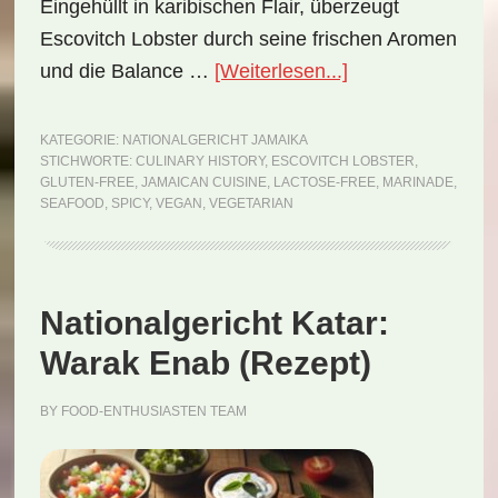
Eingehüllt in karibischen Flair, überzeugt
Escovitch Lobster durch seine frischen Aromen
ÜberNationalgeri
und die Balance …
[Weiterlesen...]
Jamaika:
Escovitch
KATEGORIE:
NATIONALGERICHT JAMAIKA
STICHWORTE:
CULINARY HISTORY
,
ESCOVITCH LOBSTER
,
Lobster
GLUTEN-FREE
,
JAMAICAN CUISINE
,
LACTOSE-FREE
,
MARINADE
,
(Rezept)
SEAFOOD
,
SPICY
,
VEGAN
,
VEGETARIAN
Nationalgericht Katar:
Warak Enab (Rezept)
BY
FOOD-ENTHUSIASTEN TEAM