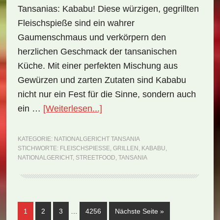
Tansanias: Kababu! Diese würzigen, gegrillten
Fleischspieße sind ein wahrer
Gaumenschmaus und verkörpern den
herzlichen Geschmack der tansanischen
Küche. Mit einer perfekten Mischung aus
Gewürzen und zarten Zutaten sind Kababu
nicht nur ein Fest für die Sinne, sondern auch
ÜberNationalgericht
ein …
[Weiterlesen...]
Tansania:
Kababu
KATEGORIE:
NATIONALGERICHT TANSANIA
STICHWORTE:
FLEISCHSPIESSE
,
GRILLEN
,
KABABU
,
(Rezept)
NATIONALGERICHT
,
STREETFOOD
,
TANSANIA
Weggelassene
Seite
Seite
Seite
Seite
aufrufen
1
2
3
…
4256
Nächste Seite
»
Zwischenseiten