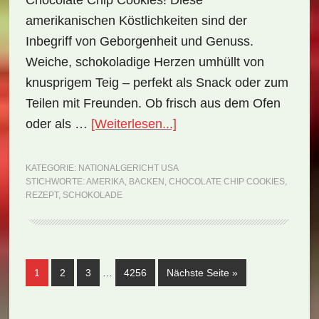
Chocolate Chip Cookies! Diese
amerikanischen Köstlichkeiten sind der
Inbegriff von Geborgenheit und Genuss.
Weiche, schokoladige Herzen umhüllt von
knusprigem Teig – perfekt als Snack oder zum
Teilen mit Freunden. Ob frisch aus dem Ofen
ÜberNationalgericht
oder als …
[Weiterlesen...]
USA:
Chocolate
KATEGORIE:
NATIONALGERICHT USA
STICHWORTE:
AMERIKA
,
BACKEN
,
CHOCOLATE CHIP COOKIES
,
Chip
REZEPT
,
SCHOKOLADE
Cookies
(Rezept)
Weggelassene
Seite
Seite
Seite
Seite
aufrufen
1
2
3
…
4256
Nächste Seite
»
Zwischenseiten