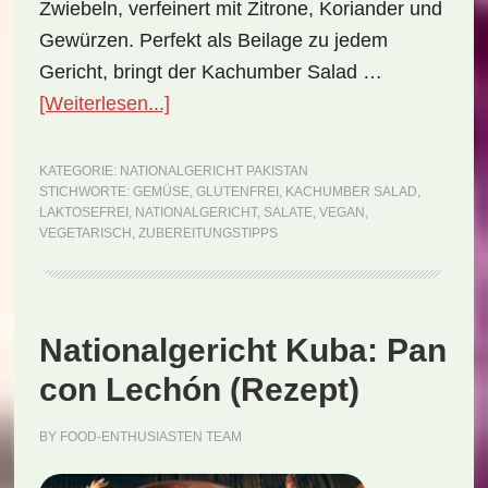
Zwiebeln, verfeinert mit Zitrone, Koriander und
Gewürzen. Perfekt als Beilage zu jedem
Gericht, bringt der Kachumber Salad …
ÜberNationalgericht
[Weiterlesen...]
Pakistan:
Kachumber
KATEGORIE:
NATIONALGERICHT PAKISTAN
STICHWORTE:
GEMÜSE
,
GLUTENFREI
,
KACHUMBER SALAD
,
Salad
LAKTOSEFREI
,
NATIONALGERICHT
,
SALATE
,
VEGAN
,
(Rezept)
VEGETARISCH
,
ZUBEREITUNGSTIPPS
Nationalgericht Kuba: Pan
con Lechón (Rezept)
BY
FOOD-ENTHUSIASTEN TEAM