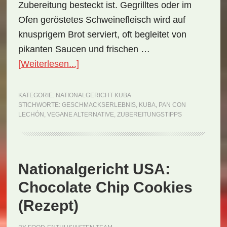
Zubereitung besteckt ist. Gegrilltes oder im
Ofen geröstetes Schweinefleisch wird auf
knusprigem Brot serviert, oft begleitet von
pikanten Saucen und frischen …
ÜberNationalgericht
[Weiterlesen...]
Kuba:
Pan
KATEGORIE:
NATIONALGERICHT KUBA
STICHWORTE:
GESCHMACKSERLEBNIS
,
KUBA
,
PAN CON
con
LECHÓN
,
VEGANE ALTERNATIVE
,
ZUBEREITUNGSTIPPS
Lechón
(Rezept)
Nationalgericht USA:
Chocolate Chip Cookies
(Rezept)