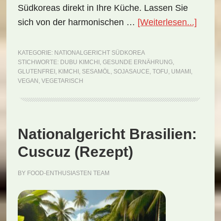
Südkoreas direkt in Ihre Küche. Lassen Sie
ÜberN
sich von der harmonischen …
[Weiterlesen...]
Südko
Dubu
KATEGORIE:
NATIONALGERICHT SÜDKOREA
STICHWORTE:
DUBU KIMCHI
,
GESUNDE ERNÄHRUNG
,
Kimch
GLUTENFREI
,
KIMCHI
,
SESAMÖL
,
SOJASAUCE
,
TOFU
,
UMAMI
,
(Reze
VEGAN
,
VEGETARISCH
Nationalgericht Brasilien:
Cuscuz (Rezept)
BY
FOOD-ENTHUSIASTEN TEAM