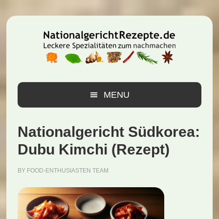
Zur
Zum
Zur
Hauptnavigation
Inhalt
Seitenspalte
springen
springen
springen
MENU
Nationalgericht Südkorea:
Dubu Kimchi (Rezept)
BY
FOOD-ENTHUSIASTEN TEAM