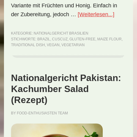
Variante mit Früchten und Honig. Einfach in
ÜberNati
der Zubereitung, jedoch …
[Weiterlesen...]
Brasilien:
Cuscuz
KATEGORIE:
NATIONALGERICHT BRASILIEN
STICHWORTE:
BRAZIL
,
CUSCUZ
,
GLUTEN-FREE
,
MAIZE FLOUR
,
(Rezept)
TRADITIONAL DISH
,
VEGAN
,
VEGETARIAN
Nationalgericht Pakistan:
Kachumber Salad
(Rezept)
BY
FOOD-ENTHUSIASTEN TEAM