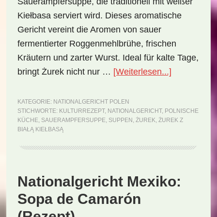
Sauerampfersuppe, die traditionell mit weißer
Kiełbasa serviert wird. Dieses aromatische
Gericht vereint die Aromen von sauer
fermentierter Roggenmehlbrühe, frischen
Kräutern und zarter Wurst. Ideal für kalte Tage,
ÜberNationa
bringt Żurek nicht nur …
[Weiterlesen...]
Polen:
Żurek
KATEGORIE:
NATIONALGERICHT POLEN
STICHWORTE:
KULTURREZEPT
,
NATIONALGERICHT
,
POLNISCHE
z
KÜCHE
,
SAUERAMPFERSUPPE
,
SUPPEN
,
ŻUREK
,
ŻUREK Z
białą
BIAŁĄ KIEŁBASĄ
kiełbasą
(Rezept)
Nationalgericht Mexiko:
Sopa de Camarón
(Rezept)