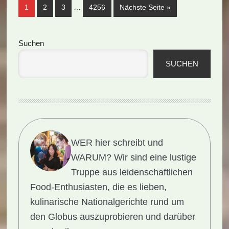
Weggelassene
Seite
Seite
Seite
Seite
aufrufen
1
2
3
…
4256
Nächste Seite
»
Zwischenseiten
Seitenspalte
Suchen
SUCHEN
WER hier schreibt und
WARUM?
Wir sind eine lustige
Truppe aus leidenschaftlichen
Food-Enthusiasten, die es lieben,
kulinarische Nationalgerichte rund um
den Globus auszuprobieren und darüber