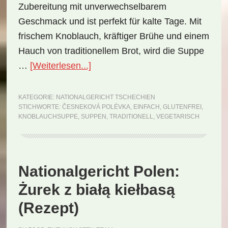
Zubereitung mit unverwechselbarem
Geschmack und ist perfekt für kalte Tage. Mit
frischem Knoblauch, kräftiger Brühe und einem
Hauch von traditionellem Brot, wird die Suppe
ÜberNationalgericht
…
[Weiterlesen...]
Tschechien:
Česneková
KATEGORIE:
NATIONALGERICHT TSCHECHIEN
STICHWORTE:
ČESNEKOVÁ POLÉVKA
,
EINFACH
,
GLUTENFREI
,
Polévka
KNOBLAUCHSUPPE
,
SUPPEN
,
TRADITIONELL
,
VEGETARISCH
(Rezept)
Nationalgericht Polen:
Żurek z białą kiełbasą
(Rezept)