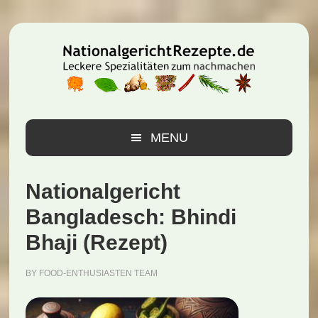
Zur
Zum
Zur
Hauptnavigation
Inhalt
Seitenspalte
springen
springen
springen
MENU
Nationalgericht
Bangladesch: Bhindi
Bhaji (Rezept)
BY
FOOD-ENTHUSIASTEN TEAM