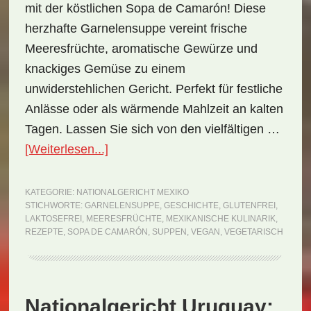
mit der köstlichen Sopa de Camarón! Diese
herzhafte Garnelensuppe vereint frische
Meeresfrüchte, aromatische Gewürze und
knackiges Gemüse zu einem
unwiderstehlichen Gericht. Perfekt für festliche
Anlässe oder als wärmende Mahlzeit an kalten
Tagen. Lassen Sie sich von den vielfältigen …
ÜberNationalgericht
[Weiterlesen...]
Mexiko:
Sopa
KATEGORIE:
NATIONALGERICHT MEXIKO
STICHWORTE:
GARNELENSUPPE
,
GESCHICHTE
,
GLUTENFREI
,
de
LAKTOSEFREI
,
MEERESFRÜCHTE
,
MEXIKANISCHE KULINARIK
,
Camarón
REZEPTE
,
SOPA DE CAMARÓN
,
SUPPEN
,
VEGAN
,
VEGETARISCH
(Rezept)
Nationalgericht Uruguay: