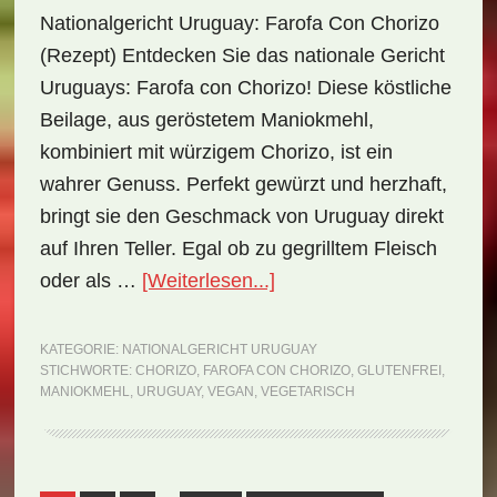
Nationalgericht Uruguay: Farofa Con Chorizo
(Rezept) Entdecken Sie das nationale Gericht
Uruguays: Farofa con Chorizo! Diese köstliche
Beilage, aus geröstetem Maniokmehl,
kombiniert mit würzigem Chorizo, ist ein
wahrer Genuss. Perfekt gewürzt und herzhaft,
bringt sie den Geschmack von Uruguay direkt
auf Ihren Teller. Egal ob zu gegrilltem Fleisch
ÜberNationalgericht
oder als …
[Weiterlesen...]
Uruguay:
Farofa
KATEGORIE:
NATIONALGERICHT URUGUAY
STICHWORTE:
CHORIZO
,
FAROFA CON CHORIZO
,
GLUTENFREI
,
con
MANIOKMEHL
,
URUGUAY
,
VEGAN
,
VEGETARISCH
Chorizo
(Rezept)