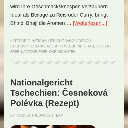
wird Ihre Geschmacksknospen verzaubern.
Ideal als Beilage zu Reis oder Curry, bringt
ÜberNati
Bhindi Bhaji die Aromen …
[Weiterlesen...]
Banglade
Bhindi
KATEGORIE:
NATIONALGERICHT BANGLADESCH
STICHWORTE:
BANGLADESHI FOOD
,
BHINDI BHAJI
,
GLUTEN-
Bhaji
FREE
,
LACTOSE-FREE
,
OKRASCHOTEN
(Rezept)
Nationalgericht
Tschechien: Česneková
Polévka (Rezept)
BY
FOOD-ENTHUSIASTEN TEAM