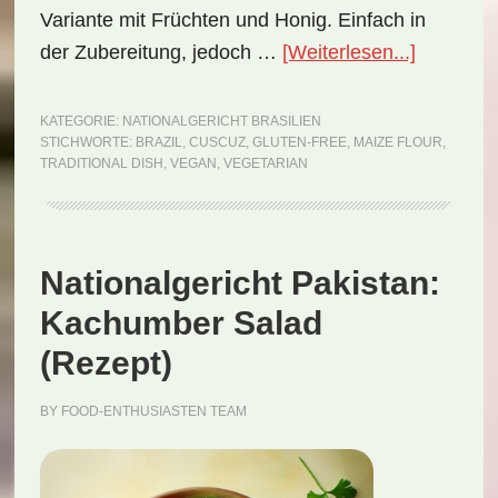
Variante mit Früchten und Honig. Einfach in
ÜberNati
der Zubereitung, jedoch …
[Weiterlesen...]
Brasilien:
Cuscuz
KATEGORIE:
NATIONALGERICHT BRASILIEN
STICHWORTE:
BRAZIL
,
CUSCUZ
,
GLUTEN-FREE
,
MAIZE FLOUR
,
(Rezept)
TRADITIONAL DISH
,
VEGAN
,
VEGETARIAN
Nationalgericht Pakistan:
Kachumber Salad
(Rezept)
BY
FOOD-ENTHUSIASTEN TEAM