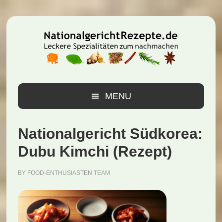
Zur
Zum
Zur
Hauptnavigation
Inhalt
Seitenspalte
springen
springen
springen
MENU
Nationalgericht Südkorea:
Dubu Kimchi (Rezept)
BY
FOOD-ENTHUSIASTEN TEAM