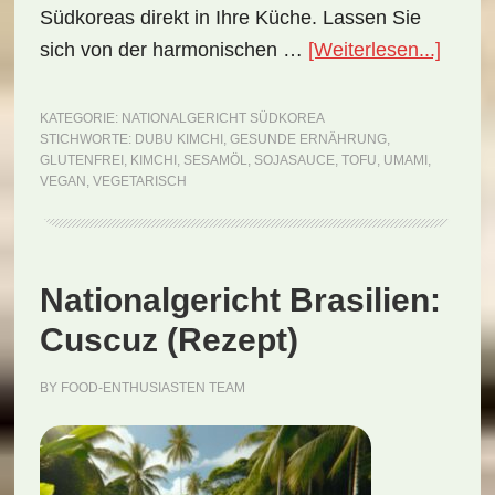
Südkoreas direkt in Ihre Küche. Lassen Sie
ÜberN
sich von der harmonischen …
[Weiterlesen...]
Südko
Dubu
KATEGORIE:
NATIONALGERICHT SÜDKOREA
STICHWORTE:
DUBU KIMCHI
,
GESUNDE ERNÄHRUNG
,
Kimch
GLUTENFREI
,
KIMCHI
,
SESAMÖL
,
SOJASAUCE
,
TOFU
,
UMAMI
,
(Reze
VEGAN
,
VEGETARISCH
Nationalgericht Brasilien:
Cuscuz (Rezept)
BY
FOOD-ENTHUSIASTEN TEAM