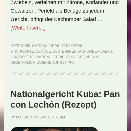
Zwiebeln, verfeinert mit Zitrone, Koriander und
Gewürzen. Perfekt als Beilage zu jedem
Gericht, bringt der Kachumber Salad …
ÜberNationalgericht
[Weiterlesen...]
Pakistan:
Kachumber
KATEGORIE:
NATIONALGERICHT PAKISTAN
STICHWORTE:
GEMÜSE
,
GLUTENFREI
,
KACHUMBER SALAD
,
Salad
LAKTOSEFREI
,
NATIONALGERICHT
,
SALATE
,
VEGAN
,
(Rezept)
VEGETARISCH
,
ZUBEREITUNGSTIPPS
Nationalgericht Kuba: Pan
con Lechón (Rezept)
BY
FOOD-ENTHUSIASTEN TEAM