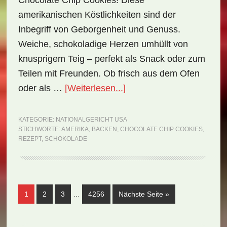
Chocolate Chip Cookies! Diese
amerikanischen Köstlichkeiten sind der
Inbegriff von Geborgenheit und Genuss.
Weiche, schokoladige Herzen umhüllt von
knusprigem Teig – perfekt als Snack oder zum
Teilen mit Freunden. Ob frisch aus dem Ofen
ÜberNationalgericht
oder als …
[Weiterlesen...]
USA:
Chocolate
KATEGORIE:
NATIONALGERICHT USA
STICHWORTE:
AMERIKA
,
BACKEN
,
CHOCOLATE CHIP COOKIES
,
Chip
REZEPT
,
SCHOKOLADE
Cookies
(Rezept)
Weggelassene
Seite
Seite
Seite
Seite
aufrufen
1
2
3
…
4256
Nächste Seite
»
Zwischenseiten