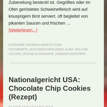
Zubereitung besteckt ist. Gegrilltes oder im
Ofen geröstetes Schweinefleisch wird auf
knusprigem Brot serviert, oft begleitet von
pikanten Saucen und frischen …
ÜberNationalgericht
[Weiterlesen...]
Kuba:
Pan
KATEGORIE:
NATIONALGERICHT KUBA
STICHWORTE:
GESCHMACKSERLEBNIS
,
KUBA
,
PAN CON
con
LECHÓN
,
VEGANE ALTERNATIVE
,
ZUBEREITUNGSTIPPS
Lechón
(Rezept)
Nationalgericht USA:
Chocolate Chip Cookies
(Rezept)