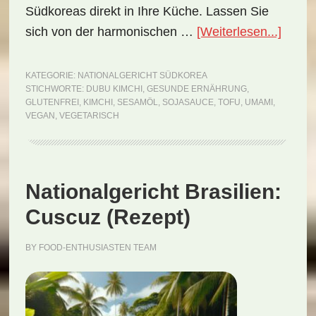
Südkoreas direkt in Ihre Küche. Lassen Sie
ÜberN
sich von der harmonischen …
[Weiterlesen...]
Südko
Dubu
KATEGORIE:
NATIONALGERICHT SÜDKOREA
STICHWORTE:
DUBU KIMCHI
,
GESUNDE ERNÄHRUNG
,
Kimch
GLUTENFREI
,
KIMCHI
,
SESAMÖL
,
SOJASAUCE
,
TOFU
,
UMAMI
,
(Reze
VEGAN
,
VEGETARISCH
Nationalgericht Brasilien:
Cuscuz (Rezept)
BY
FOOD-ENTHUSIASTEN TEAM