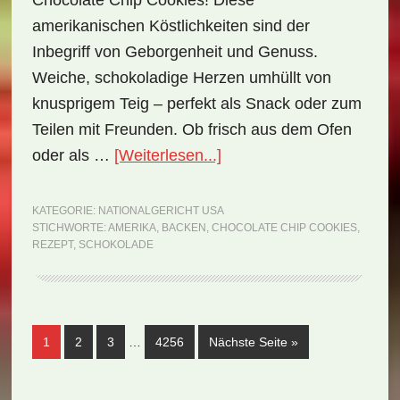
Chocolate Chip Cookies! Diese
amerikanischen Köstlichkeiten sind der
Inbegriff von Geborgenheit und Genuss.
Weiche, schokoladige Herzen umhüllt von
knusprigem Teig – perfekt als Snack oder zum
Teilen mit Freunden. Ob frisch aus dem Ofen
ÜberNationalgericht
oder als …
[Weiterlesen...]
USA:
Chocolate
KATEGORIE:
NATIONALGERICHT USA
STICHWORTE:
AMERIKA
,
BACKEN
,
CHOCOLATE CHIP COOKIES
,
Chip
REZEPT
,
SCHOKOLADE
Cookies
(Rezept)
Weggelassene
Seite
Seite
Seite
Seite
aufrufen
1
2
3
…
4256
Nächste Seite
»
Zwischenseiten