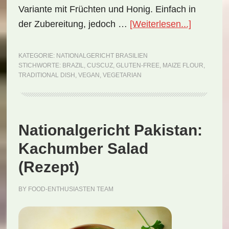
Variante mit Früchten und Honig. Einfach in
ÜberNati
der Zubereitung, jedoch …
[Weiterlesen...]
Brasilien:
Cuscuz
KATEGORIE:
NATIONALGERICHT BRASILIEN
STICHWORTE:
BRAZIL
,
CUSCUZ
,
GLUTEN-FREE
,
MAIZE FLOUR
,
(Rezept)
TRADITIONAL DISH
,
VEGAN
,
VEGETARIAN
Nationalgericht Pakistan:
Kachumber Salad
(Rezept)
BY
FOOD-ENTHUSIASTEN TEAM