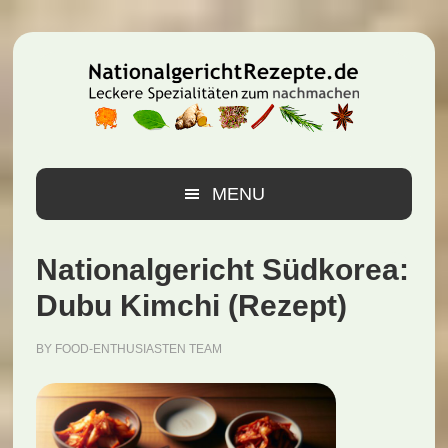
Zur
Zum
Zur
Hauptnavigation
Inhalt
Seitenspalte
springen
springen
springen
MENU
Nationalgericht Südkorea:
Dubu Kimchi (Rezept)
BY
FOOD-ENTHUSIASTEN TEAM