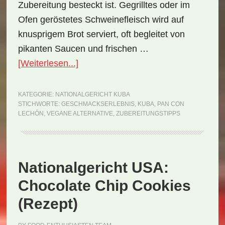
Zubereitung besteckt ist. Gegrilltes oder im
Ofen geröstetes Schweinefleisch wird auf
knusprigem Brot serviert, oft begleitet von
pikanten Saucen und frischen …
ÜberNationalgericht
[Weiterlesen...]
Kuba:
Pan
KATEGORIE:
NATIONALGERICHT KUBA
STICHWORTE:
GESCHMACKSERLEBNIS
,
KUBA
,
PAN CON
con
LECHÓN
,
VEGANE ALTERNATIVE
,
ZUBEREITUNGSTIPPS
Lechón
(Rezept)
Nationalgericht USA:
Chocolate Chip Cookies
(Rezept)