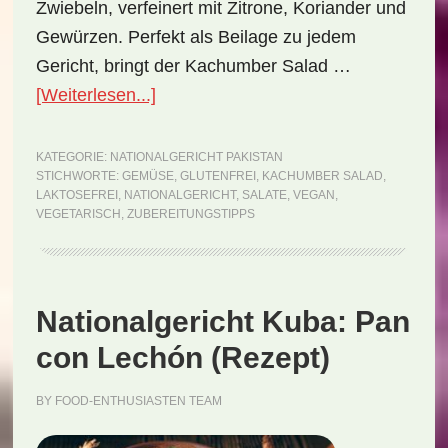
Zwiebeln, verfeinert mit Zitrone, Koriander und
Gewürzen. Perfekt als Beilage zu jedem
Gericht, bringt der Kachumber Salad …
ÜberNationalgericht
[Weiterlesen...]
Pakistan:
Kachumber
KATEGORIE:
NATIONALGERICHT PAKISTAN
STICHWORTE:
GEMÜSE
,
GLUTENFREI
,
KACHUMBER SALAD
,
Salad
LAKTOSEFREI
,
NATIONALGERICHT
,
SALATE
,
VEGAN
,
(Rezept)
VEGETARISCH
,
ZUBEREITUNGSTIPPS
Nationalgericht Kuba: Pan
con Lechón (Rezept)
BY
FOOD-ENTHUSIASTEN TEAM