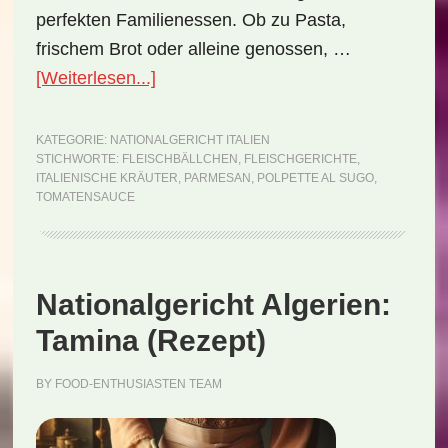
perfekten Familienessen. Ob zu Pasta,
frischem Brot oder alleine genossen, …
ÜberNationalgericht
[Weiterlesen...]
Italien:
Polpette
KATEGORIE:
NATIONALGERICHT ITALIEN
STICHWORTE:
FLEISCHBÄLLCHEN
,
FLEISCHGERICHTE
,
al
ITALIENISCHE KRÄUTER
,
PARMESAN
,
POLPETTE AL SUGO
,
Sugo
TOMATENSAUCE
(Rezept)
Nationalgericht Algerien:
Tamina (Rezept)
BY
FOOD-ENTHUSIASTEN TEAM