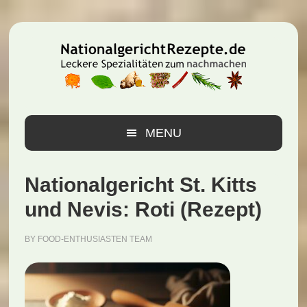
Zur
Zum
Zur
Hauptnavigation
Inhalt
Seitenspalte
springen
springen
springen
MENU
Nationalgericht St. Kitts
und Nevis: Roti (Rezept)
BY
FOOD-ENTHUSIASTEN TEAM