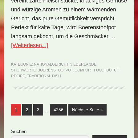
vereint zarte Fleischstücke, knackiges Gemüse
und würzige Aromen zu einem wärmenden
Gericht, das pure Gemütlichkeit verspricht.
Perfekt für kalte Tage, wird Boerenstoofpot
langsam gekocht, um die Geschmäcker …
ÜberNationalgericht
[Weiterlesen...]
Niederlande:
Boerenstoofpot
KATEGORIE:
NATIONALGERICHT NIEDERLANDE
STICHWORTE:
BOERENSTOOFPOT
,
COMFORT FOOD
,
DUTCH
(Rezept)
RECIPE
,
TRADITIONAL DISH
Weggelassene
Seite
Seite
Seite
Seite
aufrufen
1
2
3
…
4256
Nächste Seite
»
Zwischenseiten
Seitenspalte
Suchen