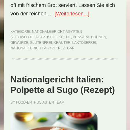
oft mit frischem Brot serviert. Lassen Sie sich
ÜberNationalgeri
von der reichen …
[Weiterlesen...]
Ägypten:
Bessara
KATEGORIE:
NATIONALGERICHT ÄGYPTEN
STICHWORTE:
ÄGYPTISCHE KÜCHE
,
BESSARA
,
BOHNEN
,
(Rezept)
GEWÜRZE
,
GLUTENFREI
,
KRÄUTER
,
LAKTOSEFREI
,
NATIONALGERICHT ÄGYPTEN
,
VEGAN
Nationalgericht Italien:
Polpette al Sugo (Rezept)
BY
FOOD-ENTHUSIASTEN TEAM