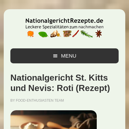
Zur
Zum
Zur
Hauptnavigation
Inhalt
Seitenspalte
springen
springen
springen
MENU
Nationalgericht St. Kitts
und Nevis: Roti (Rezept)
BY
FOOD-ENTHUSIASTEN TEAM