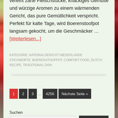
vereint zarte Fleischstücke, knackiges Gemüse
und würzige Aromen zu einem wärmenden
Gericht, das pure Gemütlichkeit verspricht.
Perfekt für kalte Tage, wird Boerenstoofpot
langsam gekocht, um die Geschmäcker …
ÜberNationalgericht
[Weiterlesen...]
Niederlande:
Boerenstoofpot
KATEGORIE:
NATIONALGERICHT NIEDERLANDE
STICHWORTE:
BOERENSTOOFPOT
,
COMFORT FOOD
,
DUTCH
(Rezept)
RECIPE
,
TRADITIONAL DISH
Weggelassene
Seite
Seite
Seite
Seite
aufrufen
1
2
3
…
4256
Nächste Seite
»
Zwischenseiten
Seitenspalte
Suchen