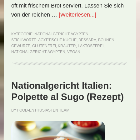
oft mit frischem Brot serviert. Lassen Sie sich
ÜberNationalgeri
von der reichen …
[Weiterlesen...]
Ägypten:
Bessara
KATEGORIE:
NATIONALGERICHT ÄGYPTEN
STICHWORTE:
ÄGYPTISCHE KÜCHE
,
BESSARA
,
BOHNEN
,
(Rezept)
GEWÜRZE
,
GLUTENFREI
,
KRÄUTER
,
LAKTOSEFREI
,
NATIONALGERICHT ÄGYPTEN
,
VEGAN
Nationalgericht Italien:
Polpette al Sugo (Rezept)
BY
FOOD-ENTHUSIASTEN TEAM