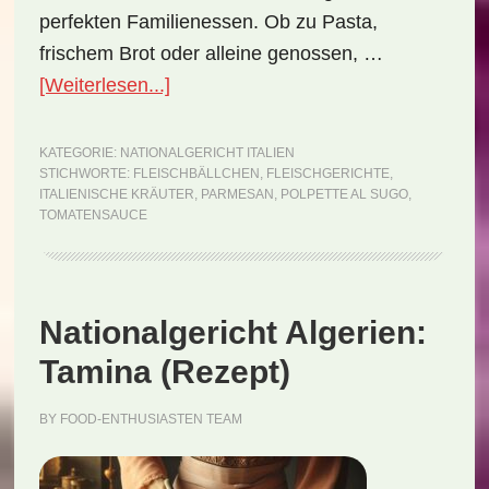
perfekten Familienessen. Ob zu Pasta,
frischem Brot oder alleine genossen, …
ÜberNationalgericht
[Weiterlesen...]
Italien:
Polpette
KATEGORIE:
NATIONALGERICHT ITALIEN
STICHWORTE:
FLEISCHBÄLLCHEN
,
FLEISCHGERICHTE
,
al
ITALIENISCHE KRÄUTER
,
PARMESAN
,
POLPETTE AL SUGO
,
Sugo
TOMATENSAUCE
(Rezept)
Nationalgericht Algerien:
Tamina (Rezept)
BY
FOOD-ENTHUSIASTEN TEAM