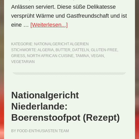
Anlässen serviert. Diese süße Delikatesse
versprüht Wärme und Gastfreundschaft und ist
ÜberNationalgericht
eine …
[Weiterlesen...]
Algerien:
Tamina
KATEGORIE:
NATIONALGERICHT ALGERIEN
STICHWORTE:
ALGERIA
,
BUTTER
,
DATTELN
,
GLUTEN-FREE
,
(Rezept)
GRIESS
,
NORTH AFRICAN CUISINE
,
TAMINA
,
VEGAN
,
VEGETARIAN
Nationalgericht
Niederlande:
Boerenstoofpot (Rezept)
BY
FOOD-ENTHUSIASTEN TEAM