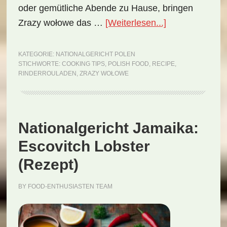
oder gemütliche Abende zu Hause, bringen
ÜberNationalge
Zrazy wołowe das …
[Weiterlesen...]
Polen:
Zrazy
KATEGORIE:
NATIONALGERICHT POLEN
STICHWORTE:
COOKING TIPS
,
POLISH FOOD
,
RECIPE
,
wołowe
RINDERROULADEN
,
ZRAZY WOŁOWE
(Rezept)
Nationalgericht Jamaika:
Escovitch Lobster
(Rezept)
BY
FOOD-ENTHUSIASTEN TEAM