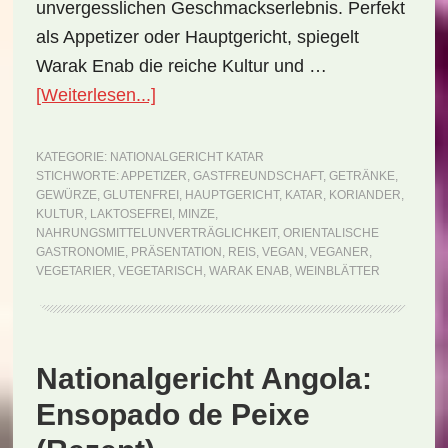
unvergesslichen Geschmackserlebnis. Perfekt
als Appetizer oder Hauptgericht, spiegelt
Warak Enab die reiche Kultur und …
ÜberNationalgericht
[Weiterlesen...]
Katar:
Warak
KATEGORIE:
NATIONALGERICHT KATAR
STICHWORTE:
APPETIZER
,
GASTFREUNDSCHAFT
,
GETRÄNKE
,
Enab
GEWÜRZE
,
GLUTENFREI
,
HAUPTGERICHT
,
KATAR
,
KORIANDER
,
(Rezept)
KULTUR
,
LAKTOSEFREI
,
MINZE
,
NAHRUNGSMITTELUNVERTRÄGLICHKEIT
,
ORIENTALISCHE
GASTRONOMIE
,
PRÄSENTATION
,
REIS
,
VEGAN
,
VEGANER
,
VEGETARIER
,
VEGETARISCH
,
WARAK ENAB
,
WEINBLÄTTER
Nationalgericht Angola:
Ensopado de Peixe