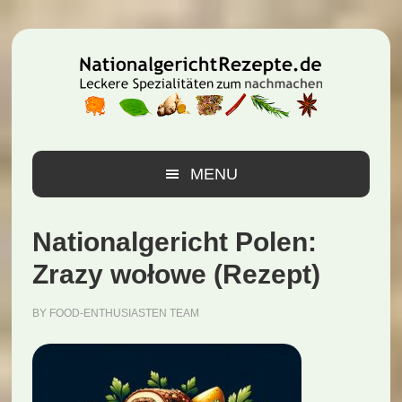
Zur
Zum
Zur
Hauptnavigation
Inhalt
Seitenspalte
springen
springen
springen
MENU
Nationalgericht Polen:
Zrazy wołowe (Rezept)
BY
FOOD-ENTHUSIASTEN TEAM