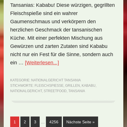
Tansanias: Kababu! Diese würzigen, gegrillten
Fleischspieße sind ein wahrer
Gaumenschmaus und verkörpern den
herzlichen Geschmack der tansanischen
Küche. Mit einer perfekten Mischung aus
Gewürzen und zarten Zutaten sind Kababu
nicht nur ein Fest für die Sinne, sondern auch
ÜberNationalgericht
ein …
[Weiterlesen...]
Tansania:
Kababu
KATEGORIE:
NATIONALGERICHT TANSANIA
STICHWORTE:
FLEISCHSPIESSE
,
GRILLEN
,
KABABU
,
(Rezept)
NATIONALGERICHT
,
STREETFOOD
,
TANSANIA
Weggelassene
Seite
Seite
Seite
Seite
aufrufen
1
2
3
…
4256
Nächste Seite
»
Zwischenseiten