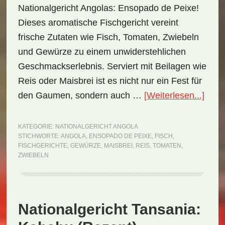
Nationalgericht Angolas: Ensopado de Peixe!
Dieses aromatische Fischgericht vereint
frische Zutaten wie Fisch, Tomaten, Zwiebeln
und Gewürze zu einem unwiderstehlichen
Geschmackserlebnis. Serviert mit Beilagen wie
Reis oder Maisbrei ist es nicht nur ein Fest für
ÜberN
den Gaumen, sondern auch …
[Weiterlesen...]
Ango
Enso
KATEGORIE:
NATIONALGERICHT ANGOLA
STICHWORTE:
ANGOLA
,
ENSOPADO DE PEIXE
,
FISCH
,
de
FISCHGERICHTE
,
GEWÜRZE
,
MAISBREI
,
REIS
,
TOMATEN
,
Peix
ZWIEBELN
(Rez
Nationalgericht Tansania: