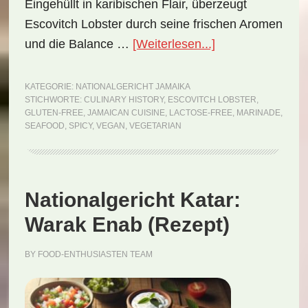
Eingehüllt in karibischen Flair, überzeugt
Escovitch Lobster durch seine frischen Aromen
ÜberNationalgeri
und die Balance …
[Weiterlesen...]
Jamaika:
Escovitch
KATEGORIE:
NATIONALGERICHT JAMAIKA
STICHWORTE:
CULINARY HISTORY
,
ESCOVITCH LOBSTER
,
Lobster
GLUTEN-FREE
,
JAMAICAN CUISINE
,
LACTOSE-FREE
,
MARINADE
,
(Rezept)
SEAFOOD
,
SPICY
,
VEGAN
,
VEGETARIAN
Nationalgericht Katar:
Warak Enab (Rezept)
BY
FOOD-ENTHUSIASTEN TEAM