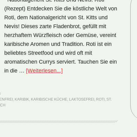
(Rezept) Entdecken Sie die köstliche Welt von
Roti, dem Nationalgericht von St. Kitts und
Nevis! Dieses zarte Fladenbrot, gefüllt mit
herzhaftem Würzfleisch oder Gemüse, vereint
karibische Aromen und Tradition. Roti ist ein
beliebtes Streetfood und wird oft mit
aromatischen Currys serviert. Tauchen Sie ein
ÜberNationalgericht
in die …
[Weiterlesen...]
St.
Kitts
S
und
ENFREI
,
KARIBIK
,
KARIBISCHE KÜCHE
,
LAKTOSEFREI
,
ROTI
,
ST.
Nevis:
SCH
Roti
(Rezept)