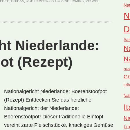
-FREE
,
GRIESS
,
NORTH AFRICAN CUISINE
,
TAMINA
,
VEGAN
,
Nat
N
D
Sal
ht Niederlande:
Na
ot (Rezept)
Na
Nati
Gr
Indi
Nationalgericht Niederlande: Boerenstoofpot
Nat
(Rezept) Entdecken Sie das herzliche
It
Nationalgericht der Niederlande:
Boerenstoofpot! Dieser traditionelle Eintopf
Na
vereint zarte Fleischstücke, knackiges Gemüse
Li