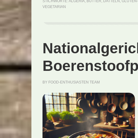
STICHWORTE:
ALGERIA
,
BUTTER
,
DATTELN
,
GLUTEN
VEGETARIAN
Nationalgeric
Boerenstoofp
BY
FOOD-ENTHUSIASTEN TEAM