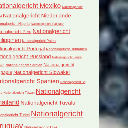
tionalgericht Mexiko
Nationalgericht
Nationalgericht Niederlande
al
onalgericht Nigeria
Nationalgericht Pakistan
Nationalgericht
ionalgericht Peru
ilippinen
Nationalgericht Polen
tionalgericht Portugal
Nationalgericht Rumänien
tionalgericht Russland
Nationalgericht Saudi-
Nationalgericht
Nationalgericht Serbien
ien
Nationalgericht Slowakei
ngapur
tionalgericht Spanien
Nationalgericht Sri
Nationalgericht
ka
Nationalgericht Taiwan
hailand
Nationalgericht Tuvalu
Nationalgericht
ionalgericht Türkei
ruguay
Nationalgericht USA