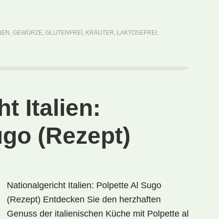
Ägypten:
Bessara
(Rezept)
NEN
,
GEWÜRZE
,
GLUTENFREI
,
KRÄUTER
,
LAKTOSEFREI
,
t Italien:
ugo (Rezept)
Nationalgericht Italien: Polpette Al Sugo
(Rezept) Entdecken Sie den herzhaften
Genuss der italienischen Küche mit Polpette al