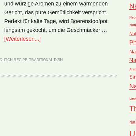
und würzige Aromen zu einem wärmenden
Na
Gericht, das pure Gemütlichkeit verspricht.
Nep
Perfekt für kalte Tage, wird Boerenstoofpot
Nati
langsam gekocht, um die Geschmäcker …
Nat
ÜberNationalgericht
[Weiterlesen...]
Ph
Niederlande:
Na
Boerenstoofpot
Na
DUTCH RECIPE
,
TRADITIONAL DISH
(Rezept)
Arab
Si
Na
rufen
Lan
T
Nat
U