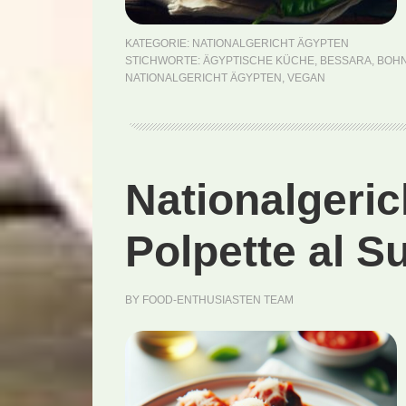
KATEGORIE:
NATIONALGERICHT ÄGYPTEN
STICHWORTE:
ÄGYPTISCHE KÜCHE
,
BESSARA
,
BOH
NATIONALGERICHT ÄGYPTEN
,
VEGAN
Nationalgerich
Polpette al S
BY
FOOD-ENTHUSIASTEN TEAM