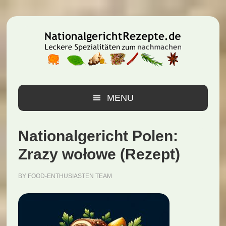
Zur
Zum
Zur
Hauptnavigation
Inhalt
Seitenspalte
springen
springen
springen
MENU
Nationalgericht Polen:
Zrazy wołowe (Rezept)
BY
FOOD-ENTHUSIASTEN TEAM