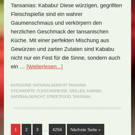
Tansanias: Kababu! Diese würzigen, gegrillten
Fleischspieße sind ein wahrer
Gaumenschmaus und verkörpern den
herzlichen Geschmack der tansanischen
Küche. Mit einer perfekten Mischung aus
Gewürzen und zarten Zutaten sind Kababu
nicht nur ein Fest für die Sinne, sondern auch
ÜberNationalgericht
ein …
[Weiterlesen...]
Tansania:
Kababu
KATEGORIE:
NATIONALGERICHT TANSANIA
STICHWORTE:
FLEISCHSPIESSE
,
GRILLEN
,
KABABU
,
(Rezept)
NATIONALGERICHT
,
STREETFOOD
,
TANSANIA
Weggelassene
Seite
Seite
Seite
Seite
aufrufen
1
2
3
…
4256
Nächste Seite
»
Zwischenseiten