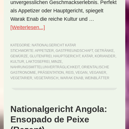
unvergesslichen Geschmackserlebnis. Perfekt
als Appetizer oder Hauptgericht, spiegelt
Warak Enab die reiche Kultur und …
ÜberNationalgericht
[Weiterlesen...]
Katar:
Warak
KATEGORIE:
NATIONALGERICHT KATAR
STICHWORTE:
APPETIZER
,
GASTFREUNDSCHAFT
,
GETRÄNKE
,
Enab
GEWÜRZE
,
GLUTENFREI
,
HAUPTGERICHT
,
KATAR
,
KORIANDER
,
(Rezept)
KULTUR
,
LAKTOSEFREI
,
MINZE
,
NAHRUNGSMITTELUNVERTRÄGLICHKEIT
,
ORIENTALISCHE
GASTRONOMIE
,
PRÄSENTATION
,
REIS
,
VEGAN
,
VEGANER
,
VEGETARIER
,
VEGETARISCH
,
WARAK ENAB
,
WEINBLÄTTER
Nationalgericht Angola:
Ensopado de Peixe