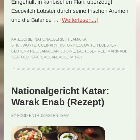
Eingehüllt in karibischen Flair, überzeugt
Escovitch Lobster durch seine frischen Aromen
ÜberNationalgeri
und die Balance …
[Weiterlesen...]
Jamaika:
Escovitch
KATEGORIE:
NATIONALGERICHT JAMAIKA
STICHWORTE:
CULINARY HISTORY
,
ESCOVITCH LOBSTER
,
Lobster
GLUTEN-FREE
,
JAMAICAN CUISINE
,
LACTOSE-FREE
,
MARINADE
,
(Rezept)
SEAFOOD
,
SPICY
,
VEGAN
,
VEGETARIAN
Nationalgericht Katar:
Warak Enab (Rezept)
BY
FOOD-ENTHUSIASTEN TEAM