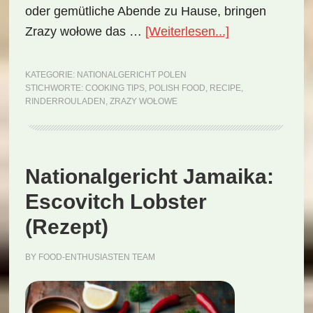
oder gemütliche Abende zu Hause, bringen
ÜberNationalge
Zrazy wołowe das …
[Weiterlesen...]
Polen:
Zrazy
KATEGORIE:
NATIONALGERICHT POLEN
STICHWORTE:
COOKING TIPS
,
POLISH FOOD
,
RECIPE
,
wołowe
RINDERROULADEN
,
ZRAZY WOŁOWE
(Rezept)
Nationalgericht Jamaika:
Escovitch Lobster
(Rezept)
BY
FOOD-ENTHUSIASTEN TEAM