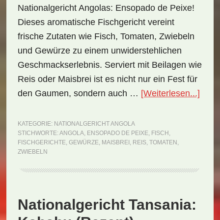
Nationalgericht Angolas: Ensopado de Peixe!
Dieses aromatische Fischgericht vereint
frische Zutaten wie Fisch, Tomaten, Zwiebeln
und Gewürze zu einem unwiderstehlichen
Geschmackserlebnis. Serviert mit Beilagen wie
Reis oder Maisbrei ist es nicht nur ein Fest für
ÜberN
den Gaumen, sondern auch …
[Weiterlesen...]
Ango
Enso
KATEGORIE:
NATIONALGERICHT ANGOLA
STICHWORTE:
ANGOLA
,
ENSOPADO DE PEIXE
,
FISCH
,
de
FISCHGERICHTE
,
GEWÜRZE
,
MAISBREI
,
REIS
,
TOMATEN
,
Peix
ZWIEBELN
(Rez
Nationalgericht Tansania: