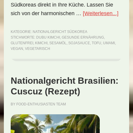
Südkoreas direkt in Ihre Küche. Lassen Sie
ÜberN
sich von der harmonischen …
[Weiterlesen...]
Südko
Dubu
KATEGORIE:
NATIONALGERICHT SÜDKOREA
STICHWORTE:
DUBU KIMCHI
,
GESUNDE ERNÄHRUNG
,
Kimch
GLUTENFREI
,
KIMCHI
,
SESAMÖL
,
SOJASAUCE
,
TOFU
,
UMAMI
,
(Reze
VEGAN
,
VEGETARISCH
Nationalgericht Brasilien:
Cuscuz (Rezept)
BY
FOOD-ENTHUSIASTEN TEAM