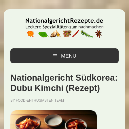
Zur
Zum
Zur
Hauptnavigation
Inhalt
Seitenspalte
springen
springen
springen
MENU
Nationalgericht Südkorea:
Dubu Kimchi (Rezept)
BY
FOOD-ENTHUSIASTEN TEAM