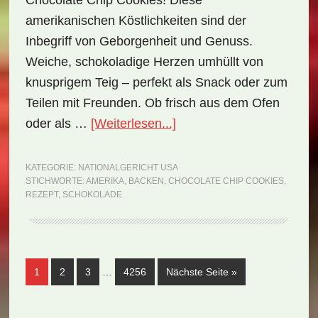
Chocolate Chip Cookies! Diese
amerikanischen Köstlichkeiten sind der
Inbegriff von Geborgenheit und Genuss.
Weiche, schokoladige Herzen umhüllt von
knusprigem Teig – perfekt als Snack oder zum
Teilen mit Freunden. Ob frisch aus dem Ofen
ÜberNationalgericht
oder als …
[Weiterlesen...]
USA:
Chocolate
KATEGORIE:
NATIONALGERICHT USA
STICHWORTE:
AMERIKA
,
BACKEN
,
CHOCOLATE CHIP COOKIES
,
Chip
REZEPT
,
SCHOKOLADE
Cookies
(Rezept)
Weggelassene
Seite
Seite
Seite
Seite
aufrufen
1
2
3
…
4256
Nächste Seite
»
Zwischenseiten