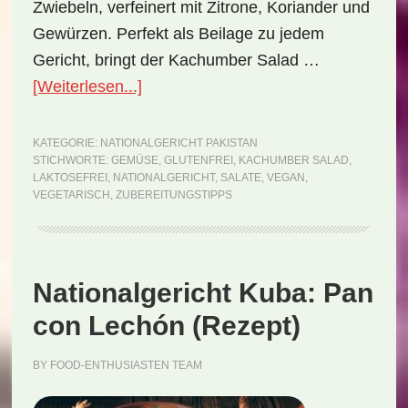
Zwiebeln, verfeinert mit Zitrone, Koriander und
Gewürzen. Perfekt als Beilage zu jedem
Gericht, bringt der Kachumber Salad …
ÜberNationalgericht
[Weiterlesen...]
Pakistan:
Kachumber
KATEGORIE:
NATIONALGERICHT PAKISTAN
STICHWORTE:
GEMÜSE
,
GLUTENFREI
,
KACHUMBER SALAD
,
Salad
LAKTOSEFREI
,
NATIONALGERICHT
,
SALATE
,
VEGAN
,
(Rezept)
VEGETARISCH
,
ZUBEREITUNGSTIPPS
Nationalgericht Kuba: Pan
con Lechón (Rezept)
BY
FOOD-ENTHUSIASTEN TEAM