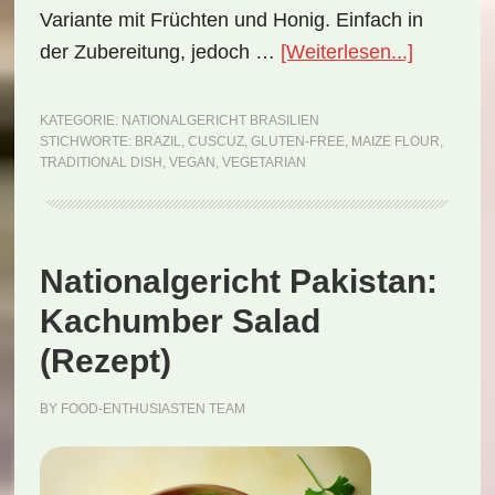
Variante mit Früchten und Honig. Einfach in
ÜberNati
der Zubereitung, jedoch …
[Weiterlesen...]
Brasilien:
Cuscuz
KATEGORIE:
NATIONALGERICHT BRASILIEN
STICHWORTE:
BRAZIL
,
CUSCUZ
,
GLUTEN-FREE
,
MAIZE FLOUR
,
(Rezept)
TRADITIONAL DISH
,
VEGAN
,
VEGETARIAN
Nationalgericht Pakistan:
Kachumber Salad
(Rezept)
BY
FOOD-ENTHUSIASTEN TEAM