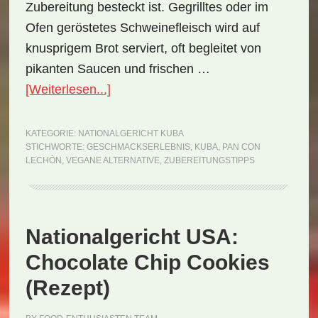
Zubereitung besteckt ist. Gegrilltes oder im
Ofen geröstetes Schweinefleisch wird auf
knusprigem Brot serviert, oft begleitet von
pikanten Saucen und frischen …
ÜberNationalgericht
[Weiterlesen...]
Kuba:
Pan
KATEGORIE:
NATIONALGERICHT KUBA
STICHWORTE:
GESCHMACKSERLEBNIS
,
KUBA
,
PAN CON
con
LECHÓN
,
VEGANE ALTERNATIVE
,
ZUBEREITUNGSTIPPS
Lechón
(Rezept)
Nationalgericht USA:
Chocolate Chip Cookies
(Rezept)