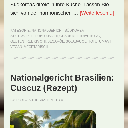
Südkoreas direkt in Ihre Küche. Lassen Sie
ÜberN
sich von der harmonischen …
[Weiterlesen...]
Südko
Dubu
KATEGORIE:
NATIONALGERICHT SÜDKOREA
STICHWORTE:
DUBU KIMCHI
,
GESUNDE ERNÄHRUNG
,
Kimch
GLUTENFREI
,
KIMCHI
,
SESAMÖL
,
SOJASAUCE
,
TOFU
,
UMAMI
,
(Reze
VEGAN
,
VEGETARISCH
Nationalgericht Brasilien:
Cuscuz (Rezept)
BY
FOOD-ENTHUSIASTEN TEAM