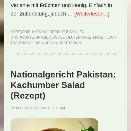
Variante mit Früchten und Honig. Einfach in
ÜberNati
der Zubereitung, jedoch …
[Weiterlesen...]
Brasilien:
Cuscuz
KATEGORIE:
NATIONALGERICHT BRASILIEN
STICHWORTE:
BRAZIL
,
CUSCUZ
,
GLUTEN-FREE
,
MAIZE FLOUR
,
(Rezept)
TRADITIONAL DISH
,
VEGAN
,
VEGETARIAN
Nationalgericht Pakistan:
Kachumber Salad
(Rezept)
BY
FOOD-ENTHUSIASTEN TEAM