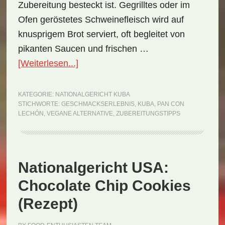
Zubereitung besteckt ist. Gegrilltes oder im
Ofen geröstetes Schweinefleisch wird auf
knusprigem Brot serviert, oft begleitet von
pikanten Saucen und frischen …
ÜberNationalgericht
[Weiterlesen...]
Kuba:
Pan
KATEGORIE:
NATIONALGERICHT KUBA
STICHWORTE:
GESCHMACKSERLEBNIS
,
KUBA
,
PAN CON
con
LECHÓN
,
VEGANE ALTERNATIVE
,
ZUBEREITUNGSTIPPS
Lechón
(Rezept)
Nationalgericht USA:
Chocolate Chip Cookies
(Rezept)