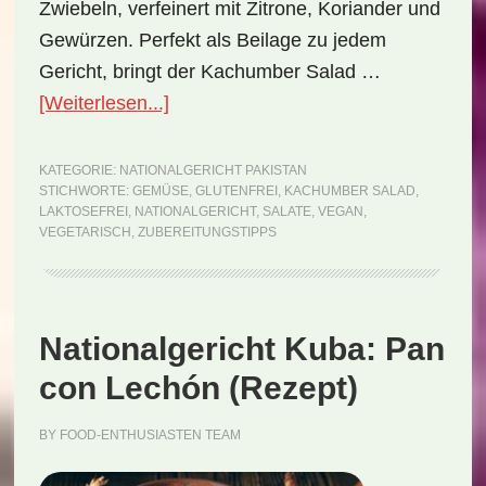
Zwiebeln, verfeinert mit Zitrone, Koriander und
Gewürzen. Perfekt als Beilage zu jedem
Gericht, bringt der Kachumber Salad …
ÜberNationalgericht
[Weiterlesen...]
Pakistan:
Kachumber
KATEGORIE:
NATIONALGERICHT PAKISTAN
STICHWORTE:
GEMÜSE
,
GLUTENFREI
,
KACHUMBER SALAD
,
Salad
LAKTOSEFREI
,
NATIONALGERICHT
,
SALATE
,
VEGAN
,
(Rezept)
VEGETARISCH
,
ZUBEREITUNGSTIPPS
Nationalgericht Kuba: Pan
con Lechón (Rezept)
BY
FOOD-ENTHUSIASTEN TEAM