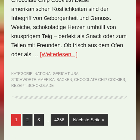
Chocolate Chip Cookies! Diese
amerikanischen Köstlichkeiten sind der
Inbegriff von Geborgenheit und Genuss.
Weiche, schokoladige Herzen umhüllt von
knusprigem Teig – perfekt als Snack oder zum
Teilen mit Freunden. Ob frisch aus dem Ofen
ÜberNationalgericht
oder als …
[Weiterlesen...]
USA:
Chocolate
KATEGORIE:
NATIONALGERICHT USA
STICHWORTE:
AMERIKA
,
BACKEN
,
CHOCOLATE CHIP COOKIES
,
Chip
REZEPT
,
SCHOKOLADE
Cookies
(Rezept)
Weggelassene
Seite
Seite
Seite
Seite
aufrufen
1
2
3
…
4256
Nächste Seite
»
Zwischenseiten