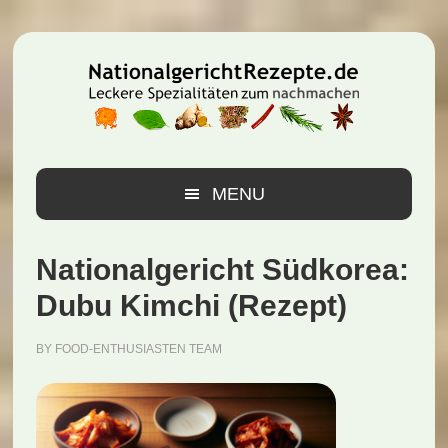
Zur
Zum
Zur
Hauptnavigation
Inhalt
Seitenspalte
springen
springen
springen
MENU
Nationalgericht Südkorea:
Dubu Kimchi (Rezept)
BY
FOOD-ENTHUSIASTEN TEAM