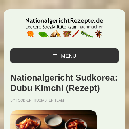
Zur
Zum
Zur
Hauptnavigation
Inhalt
Seitenspalte
springen
springen
springen
MENU
Nationalgericht Südkorea:
Dubu Kimchi (Rezept)
BY
FOOD-ENTHUSIASTEN TEAM