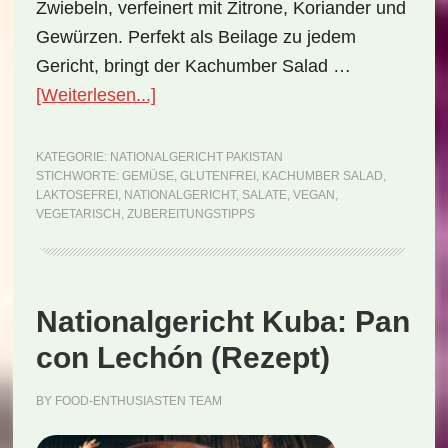
Zwiebeln, verfeinert mit Zitrone, Koriander und
Gewürzen. Perfekt als Beilage zu jedem
Gericht, bringt der Kachumber Salad …
ÜberNationalgericht
[Weiterlesen...]
Pakistan:
Kachumber
KATEGORIE:
NATIONALGERICHT PAKISTAN
STICHWORTE:
GEMÜSE
,
GLUTENFREI
,
KACHUMBER SALAD
,
Salad
LAKTOSEFREI
,
NATIONALGERICHT
,
SALATE
,
VEGAN
,
(Rezept)
VEGETARISCH
,
ZUBEREITUNGSTIPPS
Nationalgericht Kuba: Pan
con Lechón (Rezept)
BY
FOOD-ENTHUSIASTEN TEAM