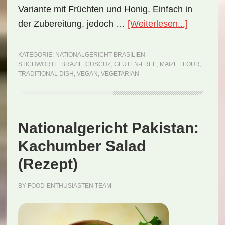
Variante mit Früchten und Honig. Einfach in
ÜberNati
der Zubereitung, jedoch …
[Weiterlesen...]
Brasilien:
Cuscuz
KATEGORIE:
NATIONALGERICHT BRASILIEN
STICHWORTE:
BRAZIL
,
CUSCUZ
,
GLUTEN-FREE
,
MAIZE FLOUR
,
(Rezept)
TRADITIONAL DISH
,
VEGAN
,
VEGETARIAN
Nationalgericht Pakistan:
Kachumber Salad
(Rezept)
BY
FOOD-ENTHUSIASTEN TEAM