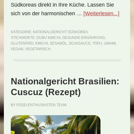
Südkoreas direkt in Ihre Küche. Lassen Sie
ÜberN
sich von der harmonischen …
[Weiterlesen...]
Südko
Dubu
KATEGORIE:
NATIONALGERICHT SÜDKOREA
STICHWORTE:
DUBU KIMCHI
,
GESUNDE ERNÄHRUNG
,
Kimch
GLUTENFREI
,
KIMCHI
,
SESAMÖL
,
SOJASAUCE
,
TOFU
,
UMAMI
,
(Reze
VEGAN
,
VEGETARISCH
Nationalgericht Brasilien:
Cuscuz (Rezept)
BY
FOOD-ENTHUSIASTEN TEAM