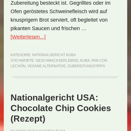
Zubereitung besteckt ist. Gegrilltes oder im
Ofen geröstetes Schweinefleisch wird auf
knusprigem Brot serviert, oft begleitet von
pikanten Saucen und frischen …
ÜberNationalgericht
[Weiterlesen...]
Kuba:
Pan
KATEGORIE:
NATIONALGERICHT KUBA
STICHWORTE:
GESCHMACKSERLEBNIS
,
KUBA
,
PAN CON
con
LECHÓN
,
VEGANE ALTERNATIVE
,
ZUBEREITUNGSTIPPS
Lechón
(Rezept)
Nationalgericht USA:
Chocolate Chip Cookies
(Rezept)