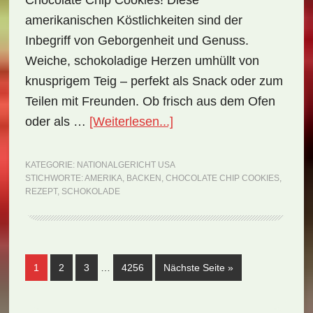
Chocolate Chip Cookies! Diese
amerikanischen Köstlichkeiten sind der
Inbegriff von Geborgenheit und Genuss.
Weiche, schokoladige Herzen umhüllt von
knusprigem Teig – perfekt als Snack oder zum
Teilen mit Freunden. Ob frisch aus dem Ofen
ÜberNationalgericht
oder als …
[Weiterlesen...]
USA:
Chocolate
KATEGORIE:
NATIONALGERICHT USA
STICHWORTE:
AMERIKA
,
BACKEN
,
CHOCOLATE CHIP COOKIES
,
Chip
REZEPT
,
SCHOKOLADE
Cookies
(Rezept)
Weggelassene
Seite
Seite
Seite
Seite
aufrufen
1
2
3
…
4256
Nächste Seite
»
Zwischenseiten