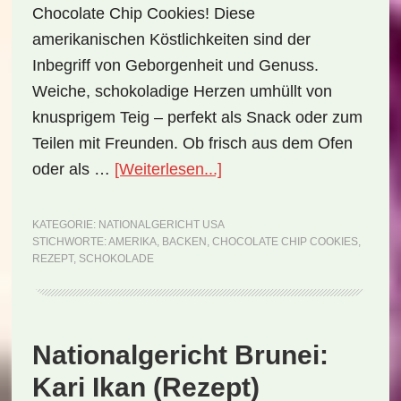
Chocolate Chip Cookies! Diese
amerikanischen Köstlichkeiten sind der
Inbegriff von Geborgenheit und Genuss.
Weiche, schokoladige Herzen umhüllt von
knusprigem Teig – perfekt als Snack oder zum
Teilen mit Freunden. Ob frisch aus dem Ofen
ÜberNationalgericht
oder als …
[Weiterlesen...]
USA:
Chocolate
KATEGORIE:
NATIONALGERICHT USA
STICHWORTE:
AMERIKA
,
BACKEN
,
CHOCOLATE CHIP COOKIES
,
Chip
REZEPT
,
SCHOKOLADE
Cookies
(Rezept)
Nationalgericht Brunei:
Kari Ikan (Rezept)