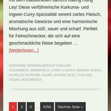
mit dem traditionellen Gericht Kaeng Hung
Ley! Diese verführerische Kurkuma- und
Ingwer-Curry-Spezialität vereint zartes Fleisch,
aromatische Gewürze und eine harmonische
Mischung aus süß, sauer und scharf. Perfekt
für Feinschmecker, die sich auf eine
geschmackliche Reise begeben …
ÜberNationalgericht
[Weiterlesen...]
Thailand:
Kaeng
KATEGORIE:
NATIONALGERICHT THAILAND
STICHWORTE:
AROMATISCH
,
CURRY
,
FLEISCH
,
INGWER
,
KAENG
Hung
HUNG LEY
,
KURKUMA
,
SAUER
,
SCHARF
,
SÜSS
,
THAILAND
,
Ley
VEGAN
,
VEGETARISCH
(Rezept)
Weggelassene
Seite
Seite
Seite
Seite
aufrufen
1
2
3
…
4256
Nächste Seite
»
Zwischenseiten