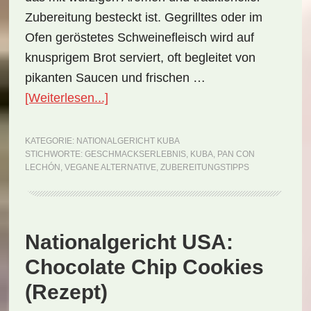
Zubereitung besteckt ist. Gegrilltes oder im
Ofen geröstetes Schweinefleisch wird auf
knusprigem Brot serviert, oft begleitet von
pikanten Saucen und frischen …
ÜberNationalgericht
[Weiterlesen...]
Kuba:
Pan
KATEGORIE:
NATIONALGERICHT KUBA
STICHWORTE:
GESCHMACKSERLEBNIS
,
KUBA
,
PAN CON
con
LECHÓN
,
VEGANE ALTERNATIVE
,
ZUBEREITUNGSTIPPS
Lechón
(Rezept)
Nationalgericht USA:
Chocolate Chip Cookies
(Rezept)