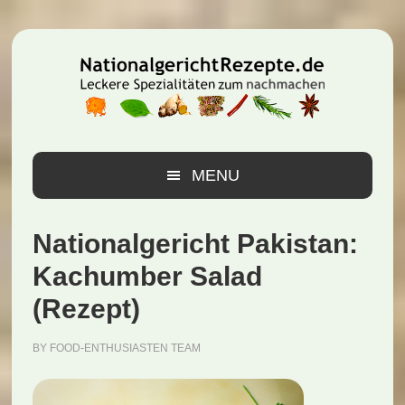
Zur
Zum
Zur
Hauptnavigation
Inhalt
Seitenspalte
springen
springen
springen
MENU
Nationalgericht Pakistan:
Kachumber Salad
(Rezept)
BY
FOOD-ENTHUSIASTEN TEAM