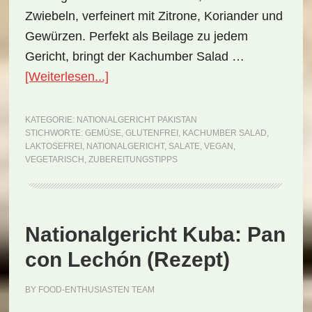
Zwiebeln, verfeinert mit Zitrone, Koriander und
Gewürzen. Perfekt als Beilage zu jedem
Gericht, bringt der Kachumber Salad …
ÜberNationalgericht
[Weiterlesen...]
Pakistan:
Kachumber
KATEGORIE:
NATIONALGERICHT PAKISTAN
STICHWORTE:
GEMÜSE
,
GLUTENFREI
,
KACHUMBER SALAD
,
Salad
LAKTOSEFREI
,
NATIONALGERICHT
,
SALATE
,
VEGAN
,
(Rezept)
VEGETARISCH
,
ZUBEREITUNGSTIPPS
Nationalgericht Kuba: Pan
con Lechón (Rezept)
BY
FOOD-ENTHUSIASTEN TEAM