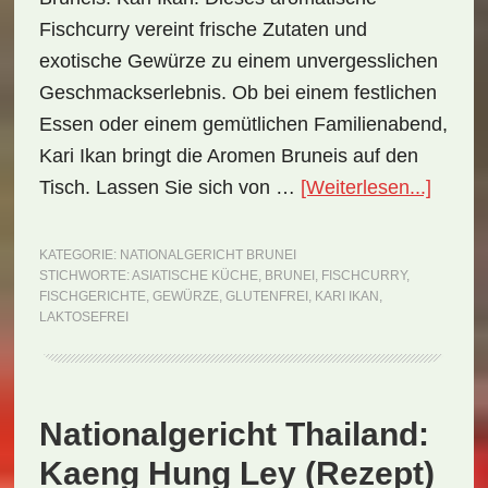
Fischcurry vereint frische Zutaten und
exotische Gewürze zu einem unvergesslichen
Geschmackserlebnis. Ob bei einem festlichen
Essen oder einem gemütlichen Familienabend,
Kari Ikan bringt die Aromen Bruneis auf den
ÜberNa
Tisch. Lassen Sie sich von …
[Weiterlesen...]
Brunei
Kari
KATEGORIE:
NATIONALGERICHT BRUNEI
STICHWORTE:
ASIATISCHE KÜCHE
,
BRUNEI
,
FISCHCURRY
,
Ikan
FISCHGERICHTE
,
GEWÜRZE
,
GLUTENFREI
,
KARI IKAN
,
(Rezep
LAKTOSEFREI
Nationalgericht Thailand:
Kaeng Hung Ley (Rezept)