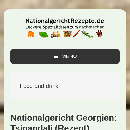
Zur
Zum
Zur
Hauptnavigation
Inhalt
Seitenspalte
springen
springen
springen
MENU
Food and drink
Nationalgericht Georgien:
Tsinandali (Rezept)