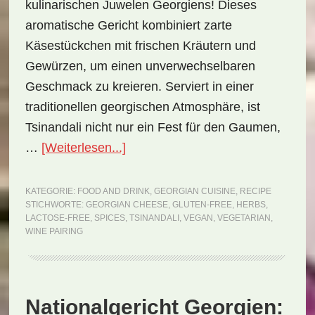
kulinarischen Juwelen Georgiens! Dieses
aromatische Gericht kombiniert zarte
Käsestückchen mit frischen Kräutern und
Gewürzen, um einen unverwechselbaren
Geschmack zu kreieren. Serviert in einer
traditionellen georgischen Atmosphäre, ist
Tsinandali nicht nur ein Fest für den Gaumen,
ÜberNationalgericht
…
[Weiterlesen...]
Georgien:
Tsinandali
KATEGORIE:
FOOD AND DRINK
,
GEORGIAN CUISINE
,
RECIPE
STICHWORTE:
GEORGIAN CHEESE
,
GLUTEN-FREE
,
HERBS
,
(Rezept)
LACTOSE-FREE
,
SPICES
,
TSINANDALI
,
VEGAN
,
VEGETARIAN
,
WINE PAIRING
Nationalgericht Georgien: