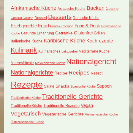
Afrikanische Küche
Backen
Cuisine
Asiatische Küche
Desserts
Dessert
Deutsche Küche
Cultural Cuisine
Food
Fischgerichte
Food & Drink
Food & Cooking
Französische
Glutenfrei
Getränke
Grillen
Küche
Gesunde Ernährung
Karibische Küche
Kochrezepte
Italienische Küche
Kulinarik
Kulinarisches
Mediterrane Küche
Laktosefrei
Nationalgericht
Meeresfrüchte
Mexikanische Küche
Nationalgerichte
Recipes
Recipe
Rezept
Rezepte
Suppen
Snacks
Salate
Spanische Küche
Traditionelle Gerichte
Thailändische Küche
Vegan
Traditionelle Küche
Traditionelle Rezepte
Vegetarisch
Vegetarische Gerichte
Vietnamesische Küche
Österreichische Küche