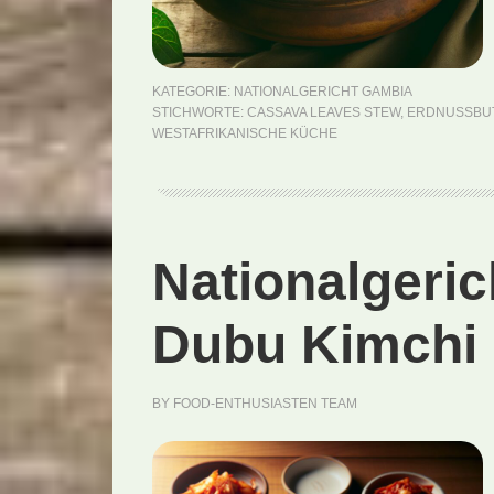
KATEGORIE:
NATIONALGERICHT GAMBIA
STICHWORTE:
CASSAVA LEAVES STEW
,
ERDNUSSBU
WESTAFRIKANISCHE KÜCHE
Nationalgeri
Dubu Kimchi 
BY
FOOD-ENTHUSIASTEN TEAM