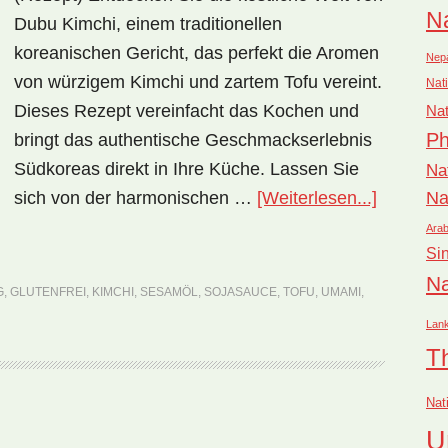
Na
Dubu Kimchi, einem traditionellen
koreanischen Gericht, das perfekt die Aromen
Nep
von würzigem Kimchi und zartem Tofu vereint.
Nati
Dieses Rezept vereinfacht das Kochen und
Nat
Ph
bringt das authentische Geschmackserlebnis
Südkoreas direkt in Ihre Küche. Lassen Sie
Na
ÜberNati
sich von der harmonischen …
[Weiterlesen...]
Na
Südkore
Arab
Si
Dubu
Na
Kimchi
G
,
GLUTENFREI
,
KIMCHI
,
SESAMÖL
,
SOJASAUCE
,
TOFU
,
UMAMI
,
(Rezept)
Lan
T
Nat
U
rufen