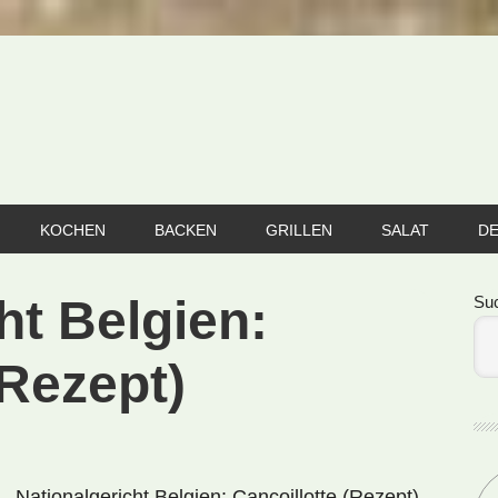
KOCHEN
BACKEN
GRILLEN
SALAT
D
Se
ht Belgien:
Su
(Rezept)
Nationalgericht Belgien: Cancoillotte (Rezept)