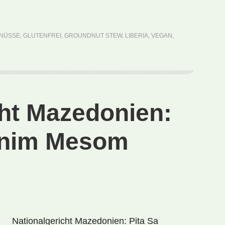
Liberia:
Groundnut
Stew
NÜSSE
,
GLUTENFREI
,
GROUNDNUT STEW
,
LIBERIA
,
VEGAN
,
(Rezept)
cht Mazedonien:
enim Mesom
Nationalgericht Mazedonien: Pita Sa