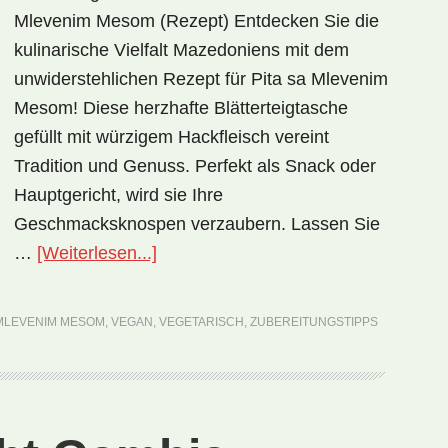
Mlevenim Mesom (Rezept) Entdecken Sie die
kulinarische Vielfalt Mazedoniens mit dem
unwiderstehlichen Rezept für Pita sa Mlevenim
Mesom! Diese herzhafte Blätterteigtasche
gefüllt mit würzigem Hackfleisch vereint
Tradition und Genuss. Perfekt als Snack oder
Hauptgericht, wird sie Ihre
Geschmacksknospen verzaubern. Lassen Sie
ÜberNationalgericht
…
[Weiterlesen...]
Mazedonien:
Pita
 MLEVENIM MESOM
,
VEGAN
,
VEGETARISCH
,
ZUBEREITUNGSTIPPS
sa
Mlevenim
Mesom
(Rezept)