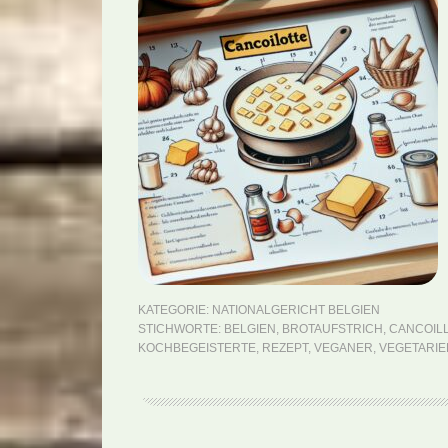
KATEGORIE:
NATIONALGERICHT BELGIEN
STICHWORTE:
BELGIEN
,
BROTAUFSTRICH
,
CANCOIL
KOCHBEGEISTERTE
,
REZEPT
,
VEGANER
,
VEGETARIE