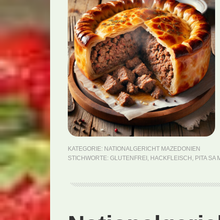
KATEGORIE:
NATIONALGERICHT MAZEDONIEN
STICHWORTE:
GLUTENFREI
,
HACKFLEISCH
,
PITA SA