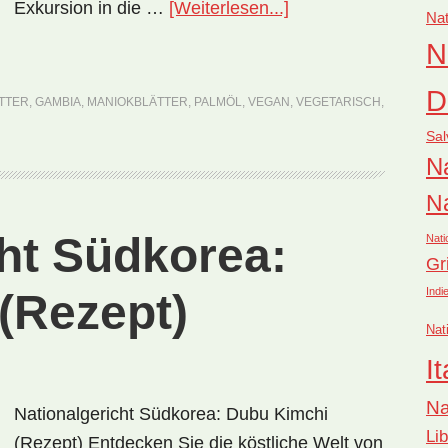
ÜberNationalgericht
Exkursion in die …
[Weiterlesen...]
Nat
Gambia:
N
Cassava
Leaves
D
TTER
,
GAMBIA
,
MANIOKBLÄTTER
,
PALMÖL
,
VEGAN
,
VEGETARISCH
,
Stew
Sal
(Rezept)
Na
Na
cht Südkorea:
Nati
Gr
Indi
(Rezept)
Nat
It
Na
Nationalgericht Südkorea: Dubu Kimchi
Li
(Rezept) Entdecken Sie die köstliche Welt von