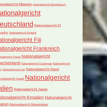
ionalgericht Albanien
Nationalgericht Bangladesch
ationalgericht
eutschland
Nationalgericht El
vador
Nationalgericht England
tionalgericht Fiji
tionalgericht Frankreich
Nationalgericht
onalgericht Ghana
iechenland
Nationalgericht Guatemala
Nationalgericht
Nationalgericht Irland
en
Nationalgericht Iran
Nationalgericht
ionalgericht Israel
alien
Nationalgericht Japan
tionalgericht Kroatien
Nationalgericht
banon
Nationalgericht Mauretanien