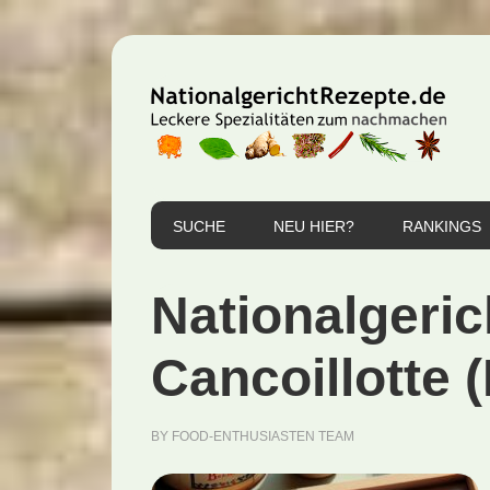
Zur
Zum
Zur
Hauptnavigation
Inhalt
Seitenspalte
springen
springen
springen
SUCHE
NEU HIER?
RANKINGS
Nationalgeric
Cancoillotte 
BY
FOOD-ENTHUSIASTEN TEAM