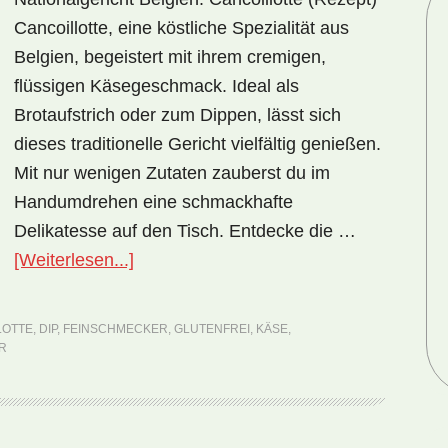
Cancoillotte, eine köstliche Spezialität aus
Belgien, begeistert mit ihrem cremigen,
flüssigen Käsegeschmack. Ideal als
Brotaufstrich oder zum Dippen, lässt sich
dieses traditionelle Gericht vielfältig genießen.
Mit nur wenigen Zutaten zauberst du im
Handumdrehen eine schmackhafte
Delikatesse auf den Tisch. Entdecke die …
ÜberNationalgericht
[Weiterlesen...]
Belgien:
Cancoillotte
LOTTE
,
DIP
,
FEINSCHMECKER
,
GLUTENFREI
,
KÄSE
,
(Rezept)
R