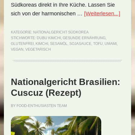
Südkoreas direkt in Ihre Küche. Lassen Sie
ÜberN
sich von der harmonischen …
[Weiterlesen...]
Südko
Dubu
KATEGORIE:
NATIONALGERICHT SÜDKOREA
STICHWORTE:
DUBU KIMCHI
,
GESUNDE ERNÄHRUNG
,
Kimch
GLUTENFREI
,
KIMCHI
,
SESAMÖL
,
SOJASAUCE
,
TOFU
,
UMAMI
,
(Reze
VEGAN
,
VEGETARISCH
Nationalgericht Brasilien:
Cuscuz (Rezept)
BY
FOOD-ENTHUSIASTEN TEAM