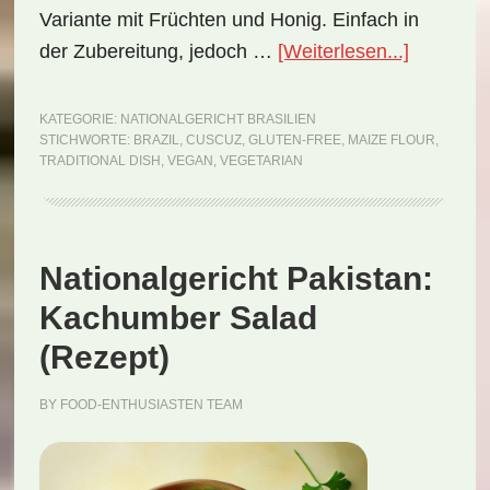
Variante mit Früchten und Honig. Einfach in
ÜberNati
der Zubereitung, jedoch …
[Weiterlesen...]
Brasilien:
Cuscuz
KATEGORIE:
NATIONALGERICHT BRASILIEN
STICHWORTE:
BRAZIL
,
CUSCUZ
,
GLUTEN-FREE
,
MAIZE FLOUR
,
(Rezept)
TRADITIONAL DISH
,
VEGAN
,
VEGETARIAN
Nationalgericht Pakistan:
Kachumber Salad
(Rezept)
BY
FOOD-ENTHUSIASTEN TEAM