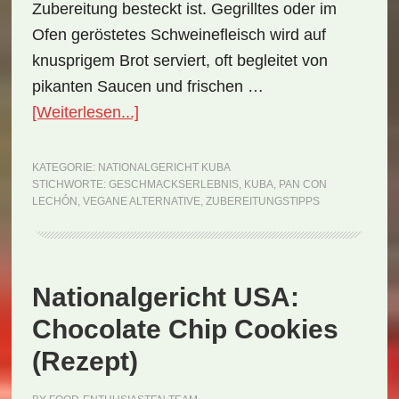
Zubereitung besteckt ist. Gegrilltes oder im
Ofen geröstetes Schweinefleisch wird auf
knusprigem Brot serviert, oft begleitet von
pikanten Saucen und frischen …
ÜberNationalgericht
[Weiterlesen...]
Kuba:
Pan
KATEGORIE:
NATIONALGERICHT KUBA
STICHWORTE:
GESCHMACKSERLEBNIS
,
KUBA
,
PAN CON
con
LECHÓN
,
VEGANE ALTERNATIVE
,
ZUBEREITUNGSTIPPS
Lechón
(Rezept)
Nationalgericht USA:
Chocolate Chip Cookies
(Rezept)