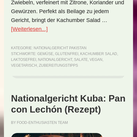
Zwiebeln, verfeinert mit Zitrone, Koriander und
Gewürzen. Perfekt als Beilage zu jedem
Gericht, bringt der Kachumber Salad …
ÜberNationalgericht
[Weiterlesen...]
Pakistan:
Kachumber
KATEGORIE:
NATIONALGERICHT PAKISTAN
STICHWORTE:
GEMÜSE
,
GLUTENFREI
,
KACHUMBER SALAD
,
Salad
LAKTOSEFREI
,
NATIONALGERICHT
,
SALATE
,
VEGAN
,
(Rezept)
VEGETARISCH
,
ZUBEREITUNGSTIPPS
Nationalgericht Kuba: Pan
con Lechón (Rezept)
BY
FOOD-ENTHUSIASTEN TEAM