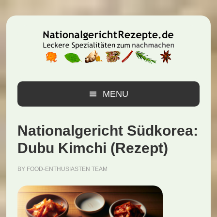
Zur
Zum
Zur
Hauptnavigation
Inhalt
Seitenspalte
springen
springen
springen
MENU
Nationalgericht Südkorea:
Dubu Kimchi (Rezept)
BY
FOOD-ENTHUSIASTEN TEAM