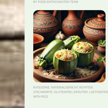
BY
FOOD-ENTHUSIASTEN TEAM
KATEGORIE:
NATIONALGERICHT ÄGYPTEN
STICHWORTE:
GLUTENFREI
,
KRÄUTER
,
LAKTOSEFRE
WITH RICE