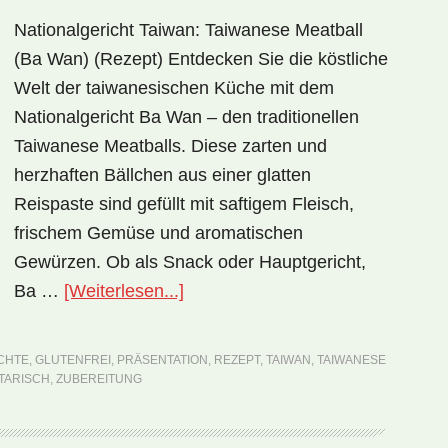
Nationalgericht Taiwan: Taiwanese Meatball
(Ba Wan) (Rezept) Entdecken Sie die köstliche
Welt der taiwanesischen Küche mit dem
Nationalgericht Ba Wan – den traditionellen
Taiwanese Meatballs. Diese zarten und
herzhaften Bällchen aus einer glatten
Reispaste sind gefüllt mit saftigem Fleisch,
frischem Gemüse und aromatischen
Gewürzen. Ob als Snack oder Hauptgericht,
ÜberNationalgericht
Ba …
[Weiterlesen...]
Taiwan:
Taiwanese
CHTE
,
GLUTENFREI
,
PRÄSENTATION
,
REZEPT
,
TAIWAN
,
TAIWANESE
Meatball
TARISCH
,
ZUBEREITUNG
(Ba
Wan)