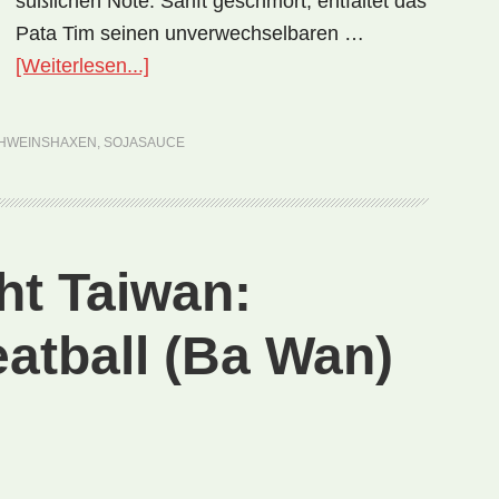
süßlichen Note. Sanft geschmort, entfaltet das
Pata Tim seinen unverwechselbaren …
ÜberNationalgericht
[Weiterlesen...]
Philippinen:
Pata
HWEINSHAXEN
,
SOJASAUCE
Tim
(Rezept)
ht Taiwan:
atball (Ba Wan)