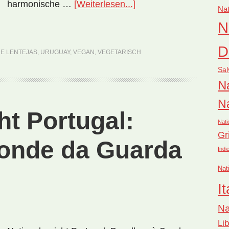
ÜberNationalgericht
harmonische …
[Weiterlesen...]
Nat
Uruguay:
N
Sopa
de
D
DE LENTEJAS
,
URUGUAY
,
VEGAN
,
VEGETARISCH
Lentejas
Sal
(Rezept)
Na
Na
ht Portugal:
Nati
Gr
onde da Guarda
Indi
Nat
It
Na
Li