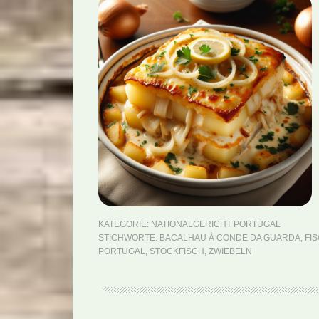
KATEGORIE:
NATIONALGERICHT PORTUGAL
STICHWORTE:
BACALHAU À CONDE DA GUARDA
,
FI
PORTUGAL
,
STOCKFISCH
,
ZWIEBELN