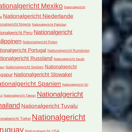
tionalgericht Mexiko
Nationalgericht
Nationalgericht Niederlande
al
onalgericht Nigeria
Nationalgericht Pakistan
Nationalgericht
ionalgericht Peru
ilippinen
Nationalgericht Polen
tionalgericht Portugal
Nationalgericht Rumänien
tionalgericht Russland
Nationalgericht Saudi-
Nationalgericht
Nationalgericht Serbien
ien
Nationalgericht Slowakei
ngapur
tionalgericht Spanien
Nationalgericht Sri
Nationalgericht
ka
Nationalgericht Taiwan
hailand
Nationalgericht Tuvalu
Nationalgericht
ionalgericht Türkei
ruguay
Nationalgericht USA