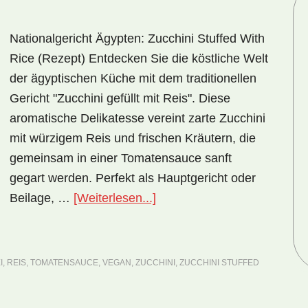
Nationalgericht Ägypten: Zucchini Stuffed With
Rice (Rezept) Entdecken Sie die köstliche Welt
der ägyptischen Küche mit dem traditionellen
Gericht "Zucchini gefüllt mit Reis". Diese
aromatische Delikatesse vereint zarte Zucchini
mit würzigem Reis und frischen Kräutern, die
gemeinsam in einer Tomatensauce sanft
gegart werden. Perfekt als Hauptgericht oder
ÜberNationalgericht
Beilage, …
[Weiterlesen...]
Ägypten:
Zucchini
Stuffed
I
,
REIS
,
TOMATENSAUCE
,
VEGAN
,
ZUCCHINI
,
ZUCCHINI STUFFED
with
Rice