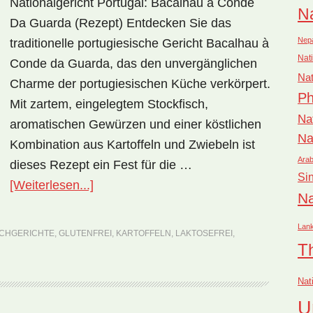
Nationalgericht Portugal: Bacalhau à Conde
Na
Da Guarda (Rezept) Entdecken Sie das
Nep
traditionelle portugiesische Gericht Bacalhau à
Nati
Conde da Guarda, das den unvergänglichen
Nat
Charme der portugiesischen Küche verkörpert.
Ph
Mit zartem, eingelegtem Stockfisch,
Na
aromatischen Gewürzen und einer köstlichen
Na
Kombination aus Kartoffeln und Zwiebeln ist
Arab
dieses Rezept ein Fest für die …
Si
ÜberNationalgericht
[Weiterlesen...]
Na
Portugal:
Bacalhau
Lan
SCHGERICHTE
,
GLUTENFREI
,
KARTOFFELN
,
LAKTOSEFREI
,
à
T
Conde
Nat
da
U
Guarda