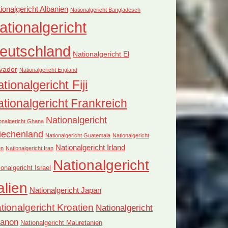
ionalgericht Albanien
Nationalgericht Bangladesch
ationalgericht
eutschland
Nationalgericht El
vador
Nationalgericht England
tionalgericht Fiji
tionalgericht Frankreich
Nationalgericht
onalgericht Ghana
iechenland
Nationalgericht Guatemala
Nationalgericht
Nationalgericht Irland
en
Nationalgericht Iran
Nationalgericht
ionalgericht Israel
alien
Nationalgericht Japan
tionalgericht Kroatien
Nationalgericht
banon
Nationalgericht Mauretanien