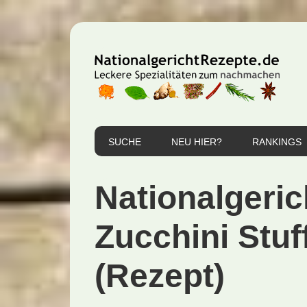
Zur
Zum
Zur
Hauptnavigation
Inhalt
Seitenspalte
springen
springen
springen
SUCHE
NEU HIER?
RANKINGS
Nationalgeric
Zucchini Stuf
(Rezept)