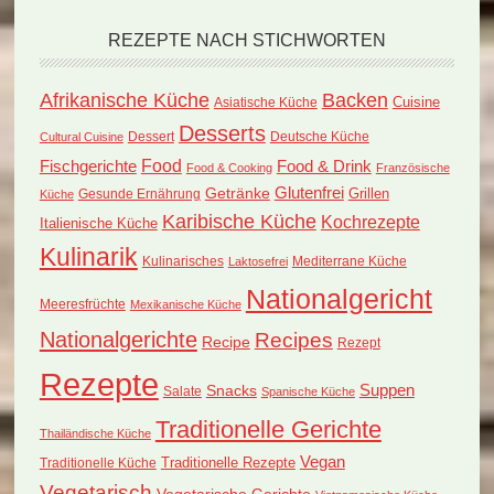
REZEPTE NACH STICHWORTEN
Afrikanische Küche
Backen
Cuisine
Asiatische Küche
Desserts
Dessert
Deutsche Küche
Cultural Cuisine
Food
Fischgerichte
Food & Drink
Food & Cooking
Französische
Glutenfrei
Getränke
Grillen
Küche
Gesunde Ernährung
Karibische Küche
Kochrezepte
Italienische Küche
Kulinarik
Kulinarisches
Mediterrane Küche
Laktosefrei
Nationalgericht
Meeresfrüchte
Mexikanische Küche
Nationalgerichte
Recipes
Recipe
Rezept
Rezepte
Suppen
Snacks
Salate
Spanische Küche
Traditionelle Gerichte
Thailändische Küche
Vegan
Traditionelle Küche
Traditionelle Rezepte
Vegetarisch