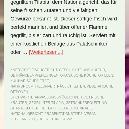
gegrilltem Tilapia, dem Nationalgericht, das für
seine frischen Zutaten und vielfältigen
Gewürze bekannt ist. Dieser saftige Fisch wird
perfekt mariniert und über offener Flamme
gegrillt, bis er zart und rauchig ist. Serviert mit
einer köstlichen Beilage aus Palatschinken
ÜberNationalgericht
oder …
[Weiterlesen...]
Ghana:
Grilled
KATEGORIE:
FISCHGERICHT
,
GESCHICHTE UND KULTUR
,
GETRÄNKEEMPFEHLUNGEN
,
GHANAISCHE KÜCHE
,
GRILLEN
,
Tilapia
KULINARISCHES ERBE
,
(Rezept)
NAHRUNGSMITTELUNVERTRÄGLICHKEITEN
,
VEGETARISCHE
OPTIONEN
STICHWORTE:
ANPASSUNGSMÖGLICHKEITEN
,
FRISCHE
KRÄUTER
,
GEGRILLTER TILAPIA
,
GETRÄNKEBEGLEITUNG
,
GHANA
,
GLUTENFREI
,
LAKTOSEFREI
,
MARINADE
,
NATIONALGERICHT
,
PRÄSENTATIONSTIPPS
,
VEGAN
,
VEGETARISCH
,
ZUBEREITUNGSTIPPS