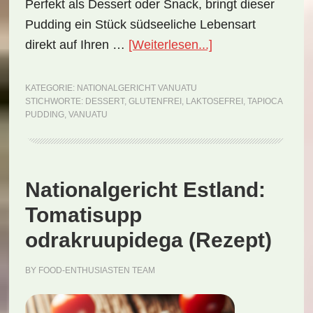
Perfekt als Dessert oder Snack, bringt dieser
Pudding ein Stück südseeliche Lebensart
ÜberNationalgeric
direkt auf Ihren …
[Weiterlesen...]
Vanuatu:
Tapioca
KATEGORIE:
NATIONALGERICHT VANUATU
STICHWORTE:
DESSERT
,
GLUTENFREI
,
LAKTOSEFREI
,
TAPIOCA
Pudding
PUDDING
,
VANUATU
(Rezept)
Nationalgericht Estland:
Tomatisupp
odrakruupidega (Rezept)
BY
FOOD-ENTHUSIASTEN TEAM