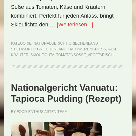
Soße aus Tomaten, Käse und Kräutern
kombiniert. Perfekt für jeden Anlass, bringt
ÜberNationalgeri
Skioufichta den …
[Weiterlesen...]
Griechenland:
Skioufichta
KATEGORIE:
NATIONALGERICHT GRIECHENLAND
STICHWORTE:
GRIECHENLAND
,
HARTWEIZENGRIESS
,
KÄSE
,
(Rezept)
KRÄUTER
,
SKIOUFICHTA
,
TOMATENSOSSE
,
VEGETARISCH
Nationalgericht Vanuatu:
Tapioca Pudding (Rezept)
BY
FOOD-ENTHUSIASTEN TEAM