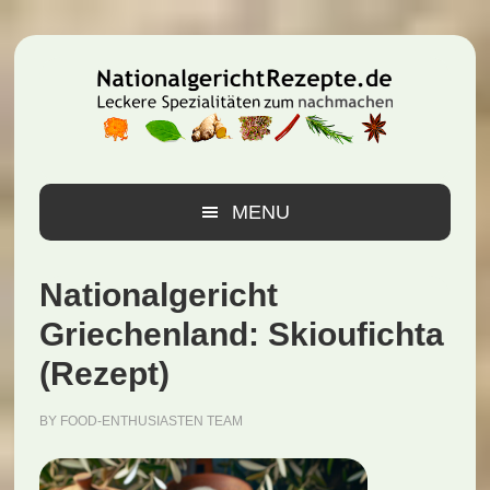
Zur
Zum
Zur
Hauptnavigation
Inhalt
Seitenspalte
springen
springen
springen
MENU
Nationalgericht
Griechenland: Skioufichta
(Rezept)
BY
FOOD-ENTHUSIASTEN TEAM