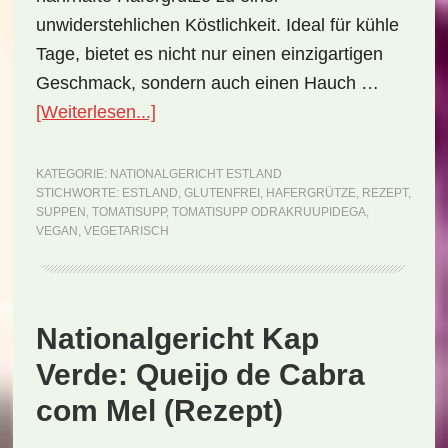
unwiderstehlichen Köstlichkeit. Ideal für kühle
Tage, bietet es nicht nur einen einzigartigen
Geschmack, sondern auch einen Hauch …
ÜberNationalgericht
[Weiterlesen...]
Estland:
Tomatisupp
KATEGORIE:
NATIONALGERICHT ESTLAND
STICHWORTE:
ESTLAND
,
GLUTENFREI
,
HAFERGRÜTZE
,
REZEPT
,
odrakruupidega
SUPPEN
,
TOMATISUPP
,
TOMATISUPP ODRAKRUUPIDEGA
,
(Rezept)
VEGAN
,
VEGETARISCH
Nationalgericht Kap
Verde: Queijo de Cabra
com Mel (Rezept)