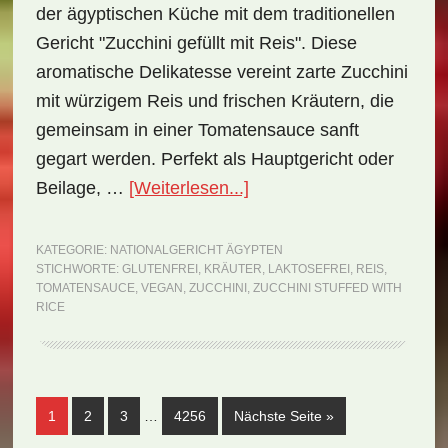
der ägyptischen Küche mit dem traditionellen
Gericht "Zucchini gefüllt mit Reis". Diese
aromatische Delikatesse vereint zarte Zucchini
mit würzigem Reis und frischen Kräutern, die
gemeinsam in einer Tomatensauce sanft
gegart werden. Perfekt als Hauptgericht oder
ÜberNationalgericht
Beilage, …
[Weiterlesen...]
Ägypten:
Zucchini
KATEGORIE:
NATIONALGERICHT ÄGYPTEN
STICHWORTE:
GLUTENFREI
,
KRÄUTER
,
LAKTOSEFREI
,
REIS
,
Stuffed
TOMATENSAUCE
,
VEGAN
,
ZUCCHINI
,
ZUCCHINI STUFFED WITH
with
RICE
Rice
(Rezept)
Weggelassene
Seite
Seite
Seite
Seite
aufrufen
1
2
3
…
4256
Nächste Seite
»
Zwischenseiten