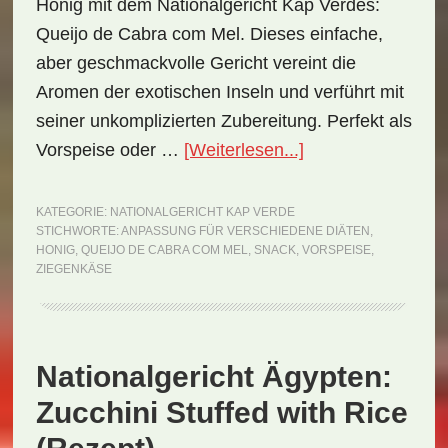
Honig mit dem Nationalgericht Kap Verdes:
Queijo de Cabra com Mel. Dieses einfache,
aber geschmackvolle Gericht vereint die
Aromen der exotischen Inseln und verführt mit
seiner unkomplizierten Zubereitung. Perfekt als
ÜberNationalgeric
Vorspeise oder …
[Weiterlesen...]
Kap
Verde:
KATEGORIE:
NATIONALGERICHT KAP VERDE
STICHWORTE:
ANPASSUNG FÜR VERSCHIEDENE DIÄTEN
,
Queijo
HONIG
,
QUEIJO DE CABRA COM MEL
,
SNACK
,
VORSPEISE
,
de
ZIEGENKÄSE
Cabra
com
Mel
Nationalgericht Ägypten:
(Rezept)
Zucchini Stuffed with Rice