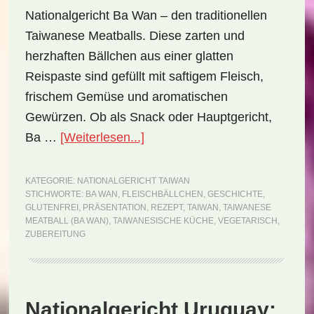
Nationalgericht Ba Wan – den traditionellen
Taiwanese Meatballs. Diese zarten und
herzhaften Bällchen aus einer glatten
Reispaste sind gefüllt mit saftigem Fleisch,
frischem Gemüse und aromatischen
Gewürzen. Ob als Snack oder Hauptgericht,
ÜberNationalgericht
Ba …
[Weiterlesen...]
Taiwan:
Taiwanese
KATEGORIE:
NATIONALGERICHT TAIWAN
STICHWORTE:
BA WAN
,
FLEISCHBÄLLCHEN
,
GESCHICHTE
,
Meatball
GLUTENFREI
,
PRÄSENTATION
,
REZEPT
,
TAIWAN
,
TAIWANESE
(Ba
MEATBALL (BA WAN)
,
TAIWANESISCHE KÜCHE
,
VEGETARISCH
,
ZUBEREITUNG
Wan)
(Rezept)
Nationalgericht Uruguay: