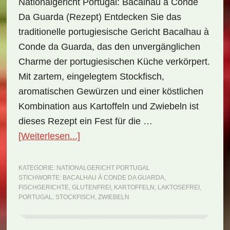
Nationalgericht Portugal: Bacalhau à Conde
Da Guarda (Rezept) Entdecken Sie das
traditionelle portugiesische Gericht Bacalhau à
Conde da Guarda, das den unvergänglichen
Charme der portugiesischen Küche verkörpert.
Mit zartem, eingelegtem Stockfisch,
aromatischen Gewürzen und einer köstlichen
Kombination aus Kartoffeln und Zwiebeln ist
dieses Rezept ein Fest für die …
ÜberNationalgericht
[Weiterlesen...]
Portugal:
Bacalhau
KATEGORIE:
NATIONALGERICHT PORTUGAL
STICHWORTE:
BACALHAU À CONDE DA GUARDA
,
à
FISCHGERICHTE
,
GLUTENFREI
,
KARTOFFELN
,
LAKTOSEFREI
,
Conde
PORTUGAL
,
STOCKFISCH
,
ZWIEBELN
da
Guarda