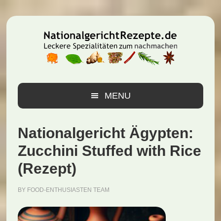
Zur
Zum
Zur
Hauptnavigation
Inhalt
Seitenspalte
springen
springen
springen
MENU
Nationalgericht Ägypten:
Zucchini Stuffed with Rice
(Rezept)
BY
FOOD-ENTHUSIASTEN TEAM