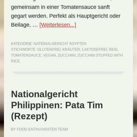
gemeinsam in einer Tomatensauce sanft
gegart werden. Perfekt als Hauptgericht oder
ÜberNationalgericht
Beilage, …
[Weiterlesen...]
Ägypten:
Zucchini
KATEGORIE:
NATIONALGERICHT ÄGYPTEN
STICHWORTE:
GLUTENFREI
,
KRÄUTER
,
LAKTOSEFREI
,
REIS
,
Stuffed
TOMATENSAUCE
,
VEGAN
,
ZUCCHINI
,
ZUCCHINI STUFFED WITH
with
RICE
Rice
(Rezept)
Nationalgericht
Philippinen: Pata Tim
(Rezept)
BY
FOOD-ENTHUSIASTEN TEAM