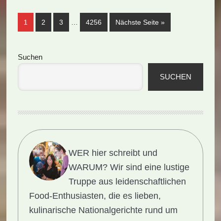
(Rezept)
Weggelassene
Seite
Seite
Seite
Seite
aufrufen
1
2
3
…
4256
Nächste Seite
»
Zwischenseiten
Seitenspalte
Suchen
SUCHEN
WER hier schreibt und
WARUM?
Wir sind eine lustige
Truppe aus leidenschaftlichen
Food-Enthusiasten, die es lieben,
kulinarische Nationalgerichte rund um