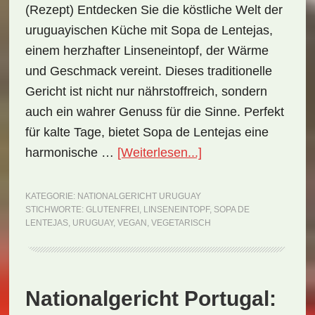
(Rezept) Entdecken Sie die köstliche Welt der
uruguayischen Küche mit Sopa de Lentejas,
einem herzhafter Linseneintopf, der Wärme
und Geschmack vereint. Dieses traditionelle
Gericht ist nicht nur nährstoffreich, sondern
auch ein wahrer Genuss für die Sinne. Perfekt
für kalte Tage, bietet Sopa de Lentejas eine
ÜberNationalgericht
harmonische …
[Weiterlesen...]
Uruguay:
Sopa
KATEGORIE:
NATIONALGERICHT URUGUAY
STICHWORTE:
GLUTENFREI
,
LINSENEINTOPF
,
SOPA DE
de
LENTEJAS
,
URUGUAY
,
VEGAN
,
VEGETARISCH
Lentejas
(Rezept)
Nationalgericht Portugal: