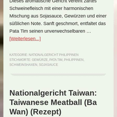
Dieses aromatische Gericht vereint zartes
Schweinefleisch mit einer harmonischen
Mischung aus Sojasauce, Gewürzen und einer
süßlichen Note. Sanft geschmort, entfaltet das
Pata Tim seinen unverwechselbaren …
ÜberNationalgericht
[Weiterlesen...]
Philippinen:
Pata
KATEGORIE:
NATIONALGERICHT PHILIPPINEN
STICHWORTE:
GEWÜRZE
,
PATA TIM
,
PHILIPPINEN
,
Tim
SCHWEINSHAXEN
,
SOJASAUCE
(Rezept)
Nationalgericht Taiwan:
Taiwanese Meatball (Ba
Wan) (Rezept)