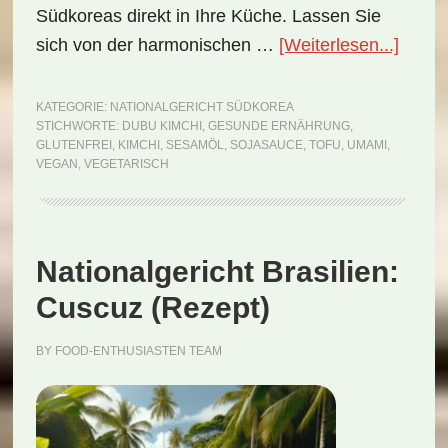
Südkoreas direkt in Ihre Küche. Lassen Sie
ÜberN
sich von der harmonischen …
[Weiterlesen...]
Südko
Dubu
KATEGORIE:
NATIONALGERICHT SÜDKOREA
STICHWORTE:
DUBU KIMCHI
,
GESUNDE ERNÄHRUNG
,
Kimch
GLUTENFREI
,
KIMCHI
,
SESAMÖL
,
SOJASAUCE
,
TOFU
,
UMAMI
,
(Reze
VEGAN
,
VEGETARISCH
Nationalgericht Brasilien:
Cuscuz (Rezept)
BY
FOOD-ENTHUSIASTEN TEAM