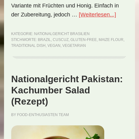
Variante mit Früchten und Honig. Einfach in
ÜberNati
der Zubereitung, jedoch …
[Weiterlesen...]
Brasilien:
Cuscuz
KATEGORIE:
NATIONALGERICHT BRASILIEN
STICHWORTE:
BRAZIL
,
CUSCUZ
,
GLUTEN-FREE
,
MAIZE FLOUR
,
(Rezept)
TRADITIONAL DISH
,
VEGAN
,
VEGETARIAN
Nationalgericht Pakistan:
Kachumber Salad
(Rezept)
BY
FOOD-ENTHUSIASTEN TEAM