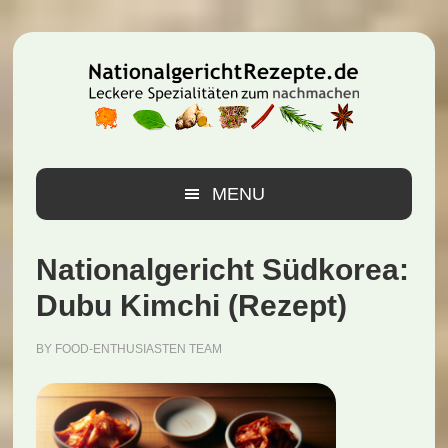
Zur
Zum
Zur
Hauptnavigation
Inhalt
Seitenspalte
springen
springen
springen
MENU
Nationalgericht Südkorea:
Dubu Kimchi (Rezept)
BY
FOOD-ENTHUSIASTEN TEAM