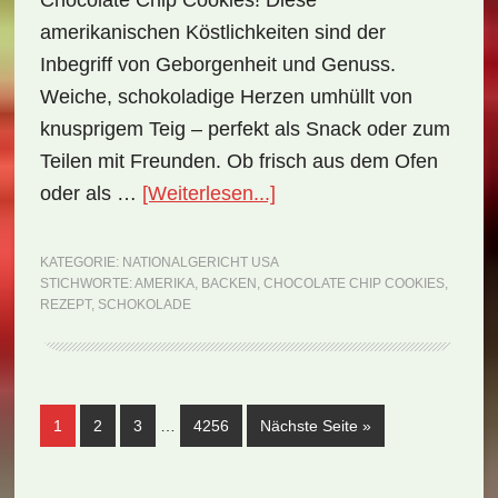
Chocolate Chip Cookies! Diese
amerikanischen Köstlichkeiten sind der
Inbegriff von Geborgenheit und Genuss.
Weiche, schokoladige Herzen umhüllt von
knusprigem Teig – perfekt als Snack oder zum
Teilen mit Freunden. Ob frisch aus dem Ofen
ÜberNationalgericht
oder als …
[Weiterlesen...]
USA:
Chocolate
KATEGORIE:
NATIONALGERICHT USA
STICHWORTE:
AMERIKA
,
BACKEN
,
CHOCOLATE CHIP COOKIES
,
Chip
REZEPT
,
SCHOKOLADE
Cookies
(Rezept)
Weggelassene
Seite
Seite
Seite
Seite
aufrufen
1
2
3
…
4256
Nächste Seite
»
Zwischenseiten