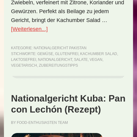
Zwiebeln, verfeinert mit Zitrone, Koriander und
Gewürzen. Perfekt als Beilage zu jedem
Gericht, bringt der Kachumber Salad …
ÜberNationalgericht
[Weiterlesen...]
Pakistan:
Kachumber
KATEGORIE:
NATIONALGERICHT PAKISTAN
STICHWORTE:
GEMÜSE
,
GLUTENFREI
,
KACHUMBER SALAD
,
Salad
LAKTOSEFREI
,
NATIONALGERICHT
,
SALATE
,
VEGAN
,
(Rezept)
VEGETARISCH
,
ZUBEREITUNGSTIPPS
Nationalgericht Kuba: Pan
con Lechón (Rezept)
BY
FOOD-ENTHUSIASTEN TEAM