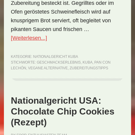
Zubereitung besteckt ist. Gegrilltes oder im
Ofen geröstetes Schweinefleisch wird auf
knusprigem Brot serviert, oft begleitet von
pikanten Saucen und frischen …
ÜberNationalgericht
[Weiterlesen...]
Kuba:
Pan
KATEGORIE:
NATIONALGERICHT KUBA
STICHWORTE:
GESCHMACKSERLEBNIS
,
KUBA
,
PAN CON
con
LECHÓN
,
VEGANE ALTERNATIVE
,
ZUBEREITUNGSTIPPS
Lechón
(Rezept)
Nationalgericht USA:
Chocolate Chip Cookies
(Rezept)