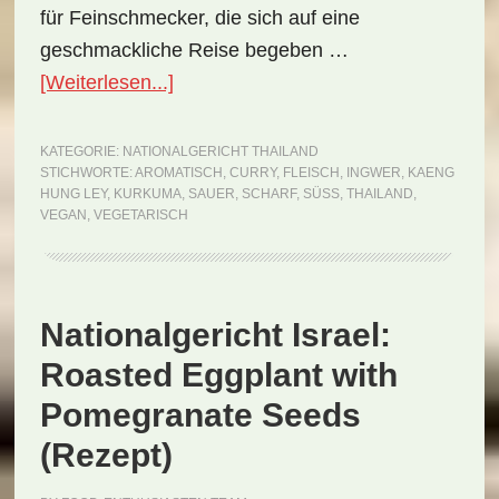
für Feinschmecker, die sich auf eine
geschmackliche Reise begeben …
ÜberNationalgericht
[Weiterlesen...]
Thailand:
Kaeng
KATEGORIE:
NATIONALGERICHT THAILAND
STICHWORTE:
AROMATISCH
,
CURRY
,
FLEISCH
,
INGWER
,
KAENG
Hung
HUNG LEY
,
KURKUMA
,
SAUER
,
SCHARF
,
SÜSS
,
THAILAND
,
Ley
VEGAN
,
VEGETARISCH
(Rezept)
Nationalgericht Israel:
Roasted Eggplant with
Pomegranate Seeds
(Rezept)