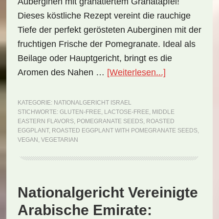
Auberginen mit granatiertem Granatapfel!
Dieses köstliche Rezept vereint die rauchige
Tiefe der perfekt gerösteten Auberginen mit der
fruchtigen Frische der Pomegranate. Ideal als
Beilage oder Hauptgericht, bringt es die
ÜberNationalg
Aromen des Nahen …
[Weiterlesen...]
Israel:
Roasted
KATEGORIE:
NATIONALGERICHT ISRAEL
STICHWORTE:
GLUTEN-FREE
,
LACTOSE-FREE
,
MIDDLE
Eggplant
EASTERN FLAVORS
,
POMEGRANATE SEEDS
,
ROASTED
with
EGGPLANT
,
ROASTED EGGPLANT WITH POMEGRANATE SEEDS
,
VEGAN
,
VEGETARIAN
Pomegranate
Seeds
(Rezept)
Nationalgericht Vereinigte
Arabische Emirate: