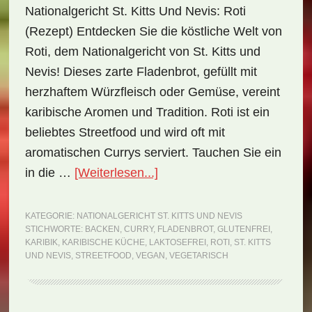
Nationalgericht St. Kitts Und Nevis: Roti
(Rezept) Entdecken Sie die köstliche Welt von
Roti, dem Nationalgericht von St. Kitts und
Nevis! Dieses zarte Fladenbrot, gefüllt mit
herzhaftem Würzfleisch oder Gemüse, vereint
karibische Aromen und Tradition. Roti ist ein
beliebtes Streetfood und wird oft mit
aromatischen Currys serviert. Tauchen Sie ein
ÜberNationalgericht
in die …
[Weiterlesen...]
St.
Kitts
KATEGORIE:
NATIONALGERICHT ST. KITTS UND NEVIS
STICHWORTE:
BACKEN
,
CURRY
,
FLADENBROT
,
GLUTENFREI
,
und
KARIBIK
,
KARIBISCHE KÜCHE
,
LAKTOSEFREI
,
ROTI
,
ST. KITTS
Nevis:
UND NEVIS
,
STREETFOOD
,
VEGAN
,
VEGETARISCH
Roti
(Rezept)