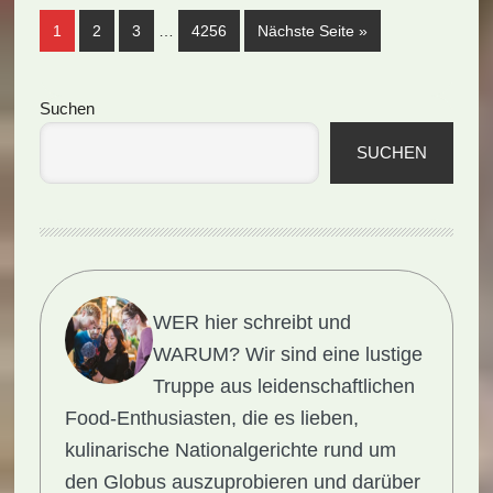
Weggelassene
Seite
Seite
Seite
Seite
aufrufen
1
2
3
…
4256
Nächste Seite
»
Zwischenseiten
Seitenspalte
Suchen
SUCHEN
WER hier schreibt und
WARUM?
Wir sind eine lustige
Truppe aus leidenschaftlichen
Food-Enthusiasten, die es lieben,
kulinarische Nationalgerichte rund um
den Globus auszuprobieren und darüber