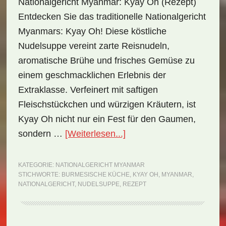
Nationalgericht Myanmar: Kyay Oh (Rezept)
Entdecken Sie das traditionelle Nationalgericht
Myanmars: Kyay Oh! Diese köstliche
Nudelsuppe vereint zarte Reisnudeln,
aromatische Brühe und frisches Gemüse zu
einem geschmacklichen Erlebnis der
Extraklasse. Verfeinert mit saftigen
Fleischstückchen und würzigen Kräutern, ist
Kyay Oh nicht nur ein Fest für den Gaumen,
ÜberNationalgericht
sondern …
[Weiterlesen...]
Myanmar:
Kyay
KATEGORIE:
NATIONALGERICHT MYANMAR
STICHWORTE:
BURMESISCHE KÜCHE
,
KYAY OH
,
MYANMAR
,
Oh
NATIONALGERICHT
,
NUDELSUPPE
,
REZEPT
(Rezept)