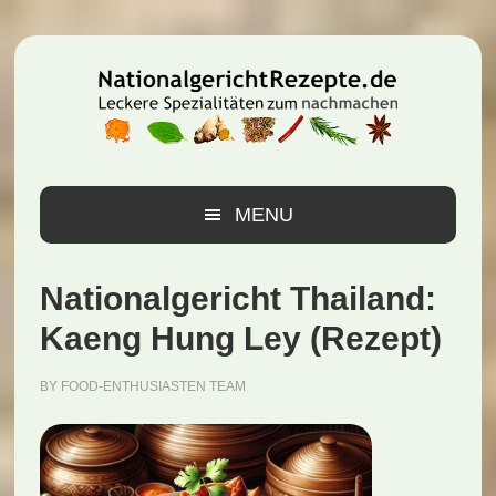
Zur
Zum
Zur
Hauptnavigation
Inhalt
Seitenspalte
springen
springen
springen
MENU
Nationalgericht Thailand:
Kaeng Hung Ley (Rezept)
BY
FOOD-ENTHUSIASTEN TEAM