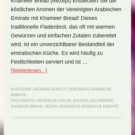
Khameer Bread (Rezept) Entdecken Sie die
köstlichen Aromen der Vereinigten Arabischen
Emirate mit Khameer Bread! Dieses
traditionelle Fladenbrot, das oft mit warmen
Gewürzen und einfachen Zutaten zubereitet
wird, ist ein unverzichtbarer Bestandteil der
emiratischen Küche. Es wird häufig zu
Festlichkeiten serviert und ist …
ÜberNationalgericht
[Weiterlesen...]
Vereinigte
Arabische
KATEGORIE:
NATIONALGERICHT VEREINIGTE ARABISCHE
EMIRATE
Emirate:
STICHWORTE:
ARABISCHE KÜCHE
,
BACKEN
,
GLUTENFREI
,
Khameer
KHAMEER BREAD
,
VEGAN
,
VEREINIGTE ARABISCHE EMIRATE
Bread
(Rezept)