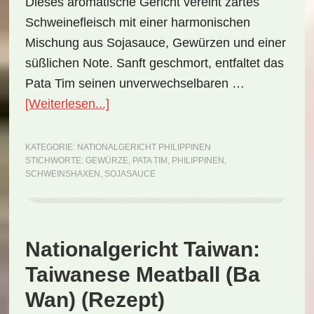
Dieses aromatische Gericht vereint zartes
Schweinefleisch mit einer harmonischen
Mischung aus Sojasauce, Gewürzen und einer
süßlichen Note. Sanft geschmort, entfaltet das
Pata Tim seinen unverwechselbaren …
ÜberNationalgericht
[Weiterlesen...]
Philippinen:
Pata
KATEGORIE:
NATIONALGERICHT PHILIPPINEN
STICHWORTE:
GEWÜRZE
,
PATA TIM
,
PHILIPPINEN
,
Tim
SCHWEINSHAXEN
,
SOJASAUCE
(Rezept)
Nationalgericht Taiwan:
Taiwanese Meatball (Ba
Wan) (Rezept)