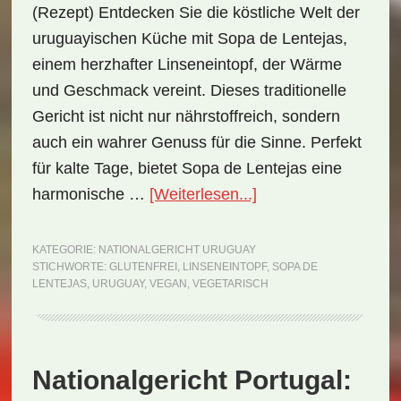
(Rezept) Entdecken Sie die köstliche Welt der
uruguayischen Küche mit Sopa de Lentejas,
einem herzhafter Linseneintopf, der Wärme
und Geschmack vereint. Dieses traditionelle
Gericht ist nicht nur nährstoffreich, sondern
auch ein wahrer Genuss für die Sinne. Perfekt
für kalte Tage, bietet Sopa de Lentejas eine
ÜberNationalgericht
harmonische …
[Weiterlesen...]
Uruguay:
Sopa
KATEGORIE:
NATIONALGERICHT URUGUAY
STICHWORTE:
GLUTENFREI
,
LINSENEINTOPF
,
SOPA DE
de
LENTEJAS
,
URUGUAY
,
VEGAN
,
VEGETARISCH
Lentejas
(Rezept)
Nationalgericht Portugal: