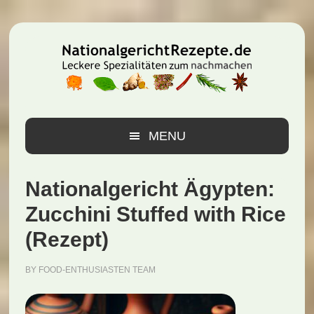
Zur
Zum
Zur
Hauptnavigation
Inhalt
Seitenspalte
springen
springen
springen
MENU
Nationalgericht Ägypten:
Zucchini Stuffed with Rice
(Rezept)
BY
FOOD-ENTHUSIASTEN TEAM