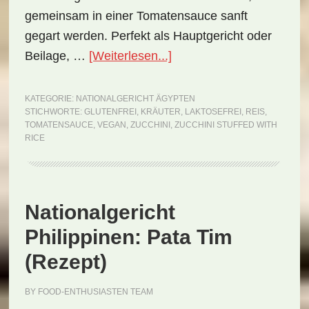
gemeinsam in einer Tomatensauce sanft
gegart werden. Perfekt als Hauptgericht oder
ÜberNationalgericht
Beilage, …
[Weiterlesen...]
Ägypten:
Zucchini
KATEGORIE:
NATIONALGERICHT ÄGYPTEN
STICHWORTE:
GLUTENFREI
,
KRÄUTER
,
LAKTOSEFREI
,
REIS
,
Stuffed
TOMATENSAUCE
,
VEGAN
,
ZUCCHINI
,
ZUCCHINI STUFFED WITH
with
RICE
Rice
(Rezept)
Nationalgericht
Philippinen: Pata Tim
(Rezept)
BY
FOOD-ENTHUSIASTEN TEAM