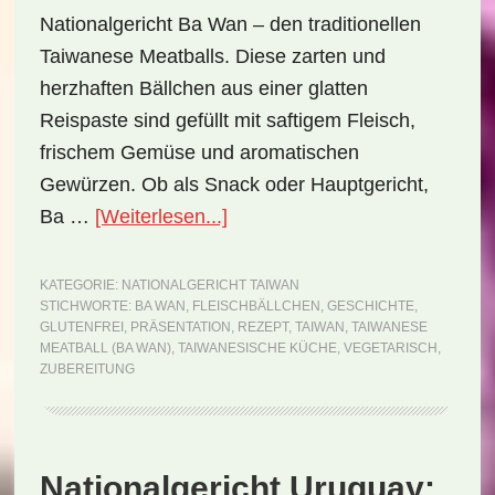
Nationalgericht Ba Wan – den traditionellen
Taiwanese Meatballs. Diese zarten und
herzhaften Bällchen aus einer glatten
Reispaste sind gefüllt mit saftigem Fleisch,
frischem Gemüse und aromatischen
Gewürzen. Ob als Snack oder Hauptgericht,
ÜberNationalgericht
Ba …
[Weiterlesen...]
Taiwan:
Taiwanese
KATEGORIE:
NATIONALGERICHT TAIWAN
STICHWORTE:
BA WAN
,
FLEISCHBÄLLCHEN
,
GESCHICHTE
,
Meatball
GLUTENFREI
,
PRÄSENTATION
,
REZEPT
,
TAIWAN
,
TAIWANESE
(Ba
MEATBALL (BA WAN)
,
TAIWANESISCHE KÜCHE
,
VEGETARISCH
,
ZUBEREITUNG
Wan)
(Rezept)
Nationalgericht Uruguay: