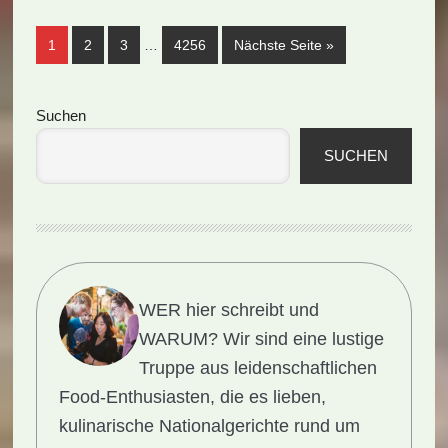
(Rezept)
Weggelassene
Seite
Seite
Seite
Seite
aufrufen
1
2
3
…
4256
Nächste Seite
»
Zwischenseiten
Seitenspalte
Suchen
SUCHEN
WER hier schreibt und
WARUM?
Wir sind eine lustige
Truppe aus leidenschaftlichen
Food-Enthusiasten, die es lieben,
kulinarische Nationalgerichte rund um