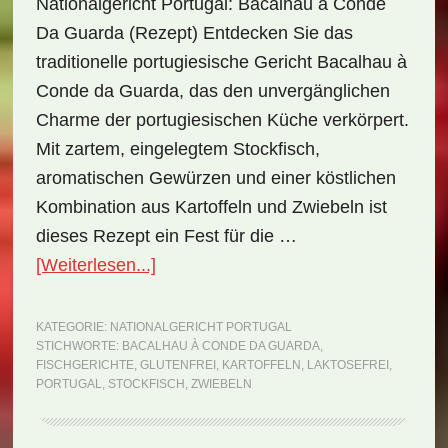
Nationalgericht Portugal: Bacalhau à Conde
Da Guarda (Rezept) Entdecken Sie das
traditionelle portugiesische Gericht Bacalhau à
Conde da Guarda, das den unvergänglichen
Charme der portugiesischen Küche verkörpert.
Mit zartem, eingelegtem Stockfisch,
aromatischen Gewürzen und einer köstlichen
Kombination aus Kartoffeln und Zwiebeln ist
dieses Rezept ein Fest für die …
ÜberNationalgericht
[Weiterlesen...]
Portugal:
Bacalhau
KATEGORIE:
NATIONALGERICHT PORTUGAL
STICHWORTE:
BACALHAU À CONDE DA GUARDA
,
à
FISCHGERICHTE
,
GLUTENFREI
,
KARTOFFELN
,
LAKTOSEFREI
,
Conde
PORTUGAL
,
STOCKFISCH
,
ZWIEBELN
da
Guarda