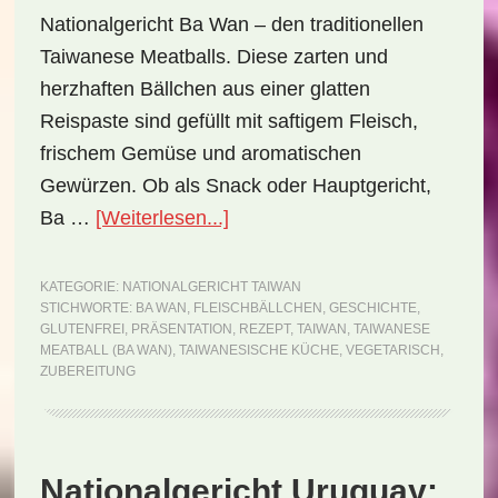
Nationalgericht Ba Wan – den traditionellen
Taiwanese Meatballs. Diese zarten und
herzhaften Bällchen aus einer glatten
Reispaste sind gefüllt mit saftigem Fleisch,
frischem Gemüse und aromatischen
Gewürzen. Ob als Snack oder Hauptgericht,
ÜberNationalgericht
Ba …
[Weiterlesen...]
Taiwan:
Taiwanese
KATEGORIE:
NATIONALGERICHT TAIWAN
STICHWORTE:
BA WAN
,
FLEISCHBÄLLCHEN
,
GESCHICHTE
,
Meatball
GLUTENFREI
,
PRÄSENTATION
,
REZEPT
,
TAIWAN
,
TAIWANESE
(Ba
MEATBALL (BA WAN)
,
TAIWANESISCHE KÜCHE
,
VEGETARISCH
,
ZUBEREITUNG
Wan)
(Rezept)
Nationalgericht Uruguay: