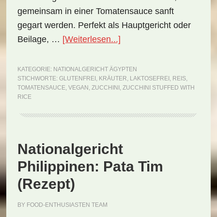
gemeinsam in einer Tomatensauce sanft
gegart werden. Perfekt als Hauptgericht oder
ÜberNationalgericht
Beilage, …
[Weiterlesen...]
Ägypten:
Zucchini
KATEGORIE:
NATIONALGERICHT ÄGYPTEN
STICHWORTE:
GLUTENFREI
,
KRÄUTER
,
LAKTOSEFREI
,
REIS
,
Stuffed
TOMATENSAUCE
,
VEGAN
,
ZUCCHINI
,
ZUCCHINI STUFFED WITH
with
RICE
Rice
(Rezept)
Nationalgericht
Philippinen: Pata Tim
(Rezept)
BY
FOOD-ENTHUSIASTEN TEAM