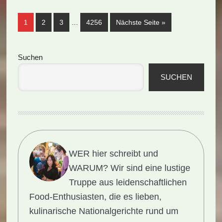
(Rezept)
Weggelassene
Seite
Seite
Seite
Seite
aufrufen
1
2
3
…
4256
Nächste Seite
»
Zwischenseiten
Seitenspalte
Suchen
SUCHEN
WER hier schreibt und
WARUM?
Wir sind eine lustige
Truppe aus leidenschaftlichen
Food-Enthusiasten, die es lieben,
kulinarische Nationalgerichte rund um