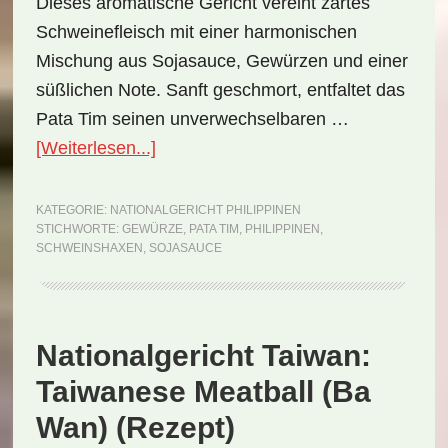
Dieses aromatische Gericht vereint zartes
Schweinefleisch mit einer harmonischen
Mischung aus Sojasauce, Gewürzen und einer
süßlichen Note. Sanft geschmort, entfaltet das
Pata Tim seinen unverwechselbaren …
ÜberNationalgericht
[Weiterlesen...]
Philippinen:
Pata
KATEGORIE:
NATIONALGERICHT PHILIPPINEN
STICHWORTE:
GEWÜRZE
,
PATA TIM
,
PHILIPPINEN
,
Tim
SCHWEINSHAXEN
,
SOJASAUCE
(Rezept)
Nationalgericht Taiwan:
Taiwanese Meatball (Ba
Wan) (Rezept)