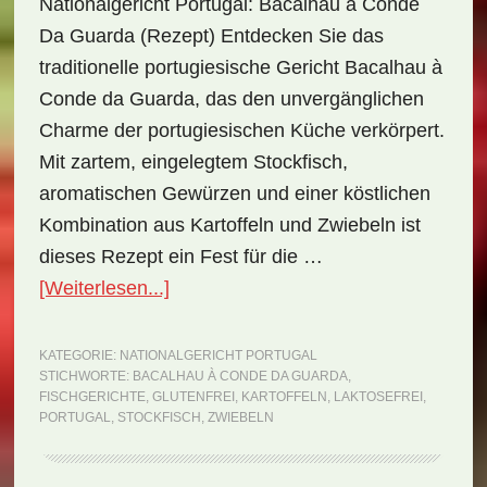
Nationalgericht Portugal: Bacalhau à Conde
Da Guarda (Rezept) Entdecken Sie das
traditionelle portugiesische Gericht Bacalhau à
Conde da Guarda, das den unvergänglichen
Charme der portugiesischen Küche verkörpert.
Mit zartem, eingelegtem Stockfisch,
aromatischen Gewürzen und einer köstlichen
Kombination aus Kartoffeln und Zwiebeln ist
dieses Rezept ein Fest für die …
ÜberNationalgericht
[Weiterlesen...]
Portugal:
Bacalhau
KATEGORIE:
NATIONALGERICHT PORTUGAL
STICHWORTE:
BACALHAU À CONDE DA GUARDA
,
à
FISCHGERICHTE
,
GLUTENFREI
,
KARTOFFELN
,
LAKTOSEFREI
,
Conde
PORTUGAL
,
STOCKFISCH
,
ZWIEBELN
da
Guarda