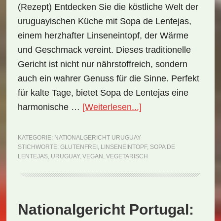
(Rezept) Entdecken Sie die köstliche Welt der
uruguayischen Küche mit Sopa de Lentejas,
einem herzhafter Linseneintopf, der Wärme
und Geschmack vereint. Dieses traditionelle
Gericht ist nicht nur nährstoffreich, sondern
auch ein wahrer Genuss für die Sinne. Perfekt
für kalte Tage, bietet Sopa de Lentejas eine
ÜberNationalgericht
harmonische …
[Weiterlesen...]
Uruguay:
Sopa
KATEGORIE:
NATIONALGERICHT URUGUAY
STICHWORTE:
GLUTENFREI
,
LINSENEINTOPF
,
SOPA DE
de
LENTEJAS
,
URUGUAY
,
VEGAN
,
VEGETARISCH
Lentejas
(Rezept)
Nationalgericht Portugal: