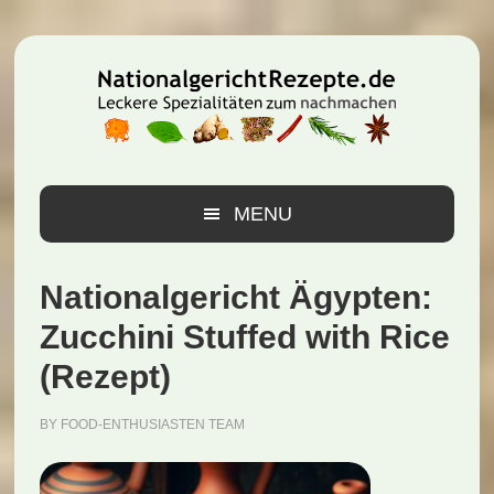
Zur
Zum
Zur
Hauptnavigation
Inhalt
Seitenspalte
springen
springen
springen
MENU
Nationalgericht Ägypten:
Zucchini Stuffed with Rice
(Rezept)
BY
FOOD-ENTHUSIASTEN TEAM