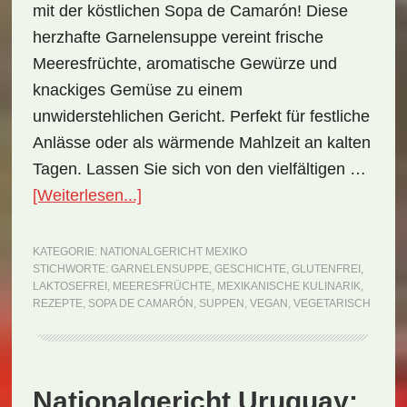
mit der köstlichen Sopa de Camarón! Diese
herzhafte Garnelensuppe vereint frische
Meeresfrüchte, aromatische Gewürze und
knackiges Gemüse zu einem
unwiderstehlichen Gericht. Perfekt für festliche
Anlässe oder als wärmende Mahlzeit an kalten
Tagen. Lassen Sie sich von den vielfältigen …
ÜberNationalgericht
[Weiterlesen...]
Mexiko:
Sopa
KATEGORIE:
NATIONALGERICHT MEXIKO
STICHWORTE:
GARNELENSUPPE
,
GESCHICHTE
,
GLUTENFREI
,
de
LAKTOSEFREI
,
MEERESFRÜCHTE
,
MEXIKANISCHE KULINARIK
,
Camarón
REZEPTE
,
SOPA DE CAMARÓN
,
SUPPEN
,
VEGAN
,
VEGETARISCH
(Rezept)
Nationalgericht Uruguay: