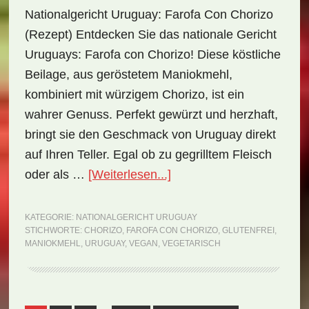
Nationalgericht Uruguay: Farofa Con Chorizo
(Rezept) Entdecken Sie das nationale Gericht
Uruguays: Farofa con Chorizo! Diese köstliche
Beilage, aus geröstetem Maniokmehl,
kombiniert mit würzigem Chorizo, ist ein
wahrer Genuss. Perfekt gewürzt und herzhaft,
bringt sie den Geschmack von Uruguay direkt
auf Ihren Teller. Egal ob zu gegrilltem Fleisch
ÜberNationalgericht
oder als …
[Weiterlesen...]
Uruguay:
Farofa
KATEGORIE:
NATIONALGERICHT URUGUAY
STICHWORTE:
CHORIZO
,
FAROFA CON CHORIZO
,
GLUTENFREI
,
con
MANIOKMEHL
,
URUGUAY
,
VEGAN
,
VEGETARISCH
Chorizo
(Rezept)