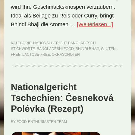
wird Ihre Geschmacksknospen verzaubern.
Ideal als Beilage zu Reis oder Curry, bringt
ÜberNati
Bhindi Bhaji die Aromen …
[Weiterlesen...]
Banglade
Bhindi
KATEGORIE:
NATIONALGERICHT BANGLADESCH
STICHWORTE:
BANGLADESHI FOOD
,
BHINDI BHAJI
,
GLUTEN-
Bhaji
FREE
,
LACTOSE-FREE
,
OKRASCHOTEN
(Rezept)
Nationalgericht
Tschechien: Česneková
Polévka (Rezept)
BY
FOOD-ENTHUSIASTEN TEAM