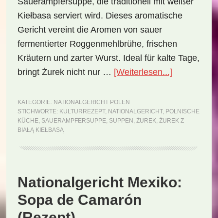
Sauerampfersuppe, die traditionell mit weißer
Kiełbasa serviert wird. Dieses aromatische
Gericht vereint die Aromen von sauer
fermentierter Roggenmehlbrühe, frischen
Kräutern und zarter Wurst. Ideal für kalte Tage,
ÜberNationa
bringt Żurek nicht nur …
[Weiterlesen...]
Polen:
Żurek
KATEGORIE:
NATIONALGERICHT POLEN
STICHWORTE:
KULTURREZEPT
,
NATIONALGERICHT
,
POLNISCHE
z
KÜCHE
,
SAUERAMPFERSUPPE
,
SUPPEN
,
ŻUREK
,
ŻUREK Z
białą
BIAŁĄ KIEŁBASĄ
kiełbasą
(Rezept)
Nationalgericht Mexiko:
Sopa de Camarón
(Rezept)