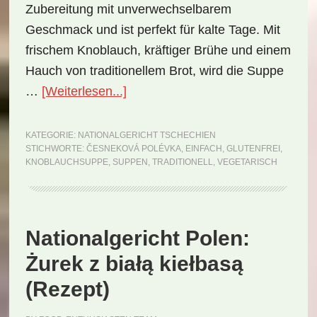
Zubereitung mit unverwechselbarem
Geschmack und ist perfekt für kalte Tage. Mit
frischem Knoblauch, kräftiger Brühe und einem
Hauch von traditionellem Brot, wird die Suppe
ÜberNationalgericht
…
[Weiterlesen...]
Tschechien:
Česneková
KATEGORIE:
NATIONALGERICHT TSCHECHIEN
STICHWORTE:
ČESNEKOVÁ POLÉVKA
,
EINFACH
,
GLUTENFREI
,
Polévka
KNOBLAUCHSUPPE
,
SUPPEN
,
TRADITIONELL
,
VEGETARISCH
(Rezept)
Nationalgericht Polen:
Żurek z białą kiełbasą
(Rezept)