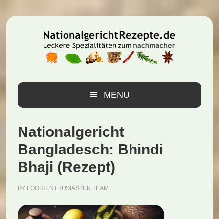
Zur
Zum
Zur
Hauptnavigation
Inhalt
Seitenspalte
springen
springen
springen
MENU
Nationalgericht
Bangladesch: Bhindi
Bhaji (Rezept)
BY
FOOD-ENTHUSIASTEN TEAM