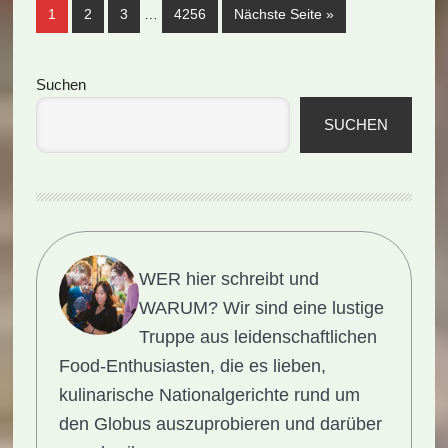
Weggelassene
Seite
Seite
Seite
Seite
aufrufen
1
2
3
…
4256
Nächste Seite
»
Zwischenseiten
Seitenspalte
Suchen
SUCHEN
WER hier schreibt und
WARUM?
Wir sind eine lustige
Truppe aus leidenschaftlichen
Food-Enthusiasten, die es lieben,
kulinarische Nationalgerichte rund um
den Globus auszuprobieren und darüber