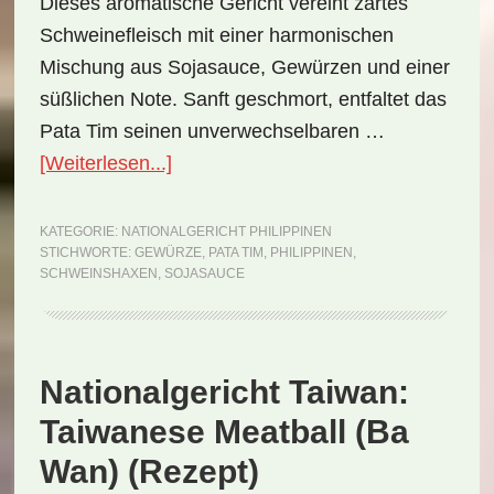
Dieses aromatische Gericht vereint zartes
Schweinefleisch mit einer harmonischen
Mischung aus Sojasauce, Gewürzen und einer
süßlichen Note. Sanft geschmort, entfaltet das
Pata Tim seinen unverwechselbaren …
ÜberNationalgericht
[Weiterlesen...]
Philippinen:
Pata
KATEGORIE:
NATIONALGERICHT PHILIPPINEN
STICHWORTE:
GEWÜRZE
,
PATA TIM
,
PHILIPPINEN
,
Tim
SCHWEINSHAXEN
,
SOJASAUCE
(Rezept)
Nationalgericht Taiwan:
Taiwanese Meatball (Ba
Wan) (Rezept)