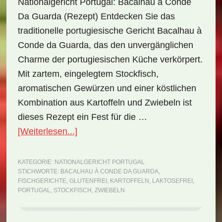
Nationalgericht Portugal: Bacalhau à Conde
Da Guarda (Rezept) Entdecken Sie das
traditionelle portugiesische Gericht Bacalhau à
Conde da Guarda, das den unvergänglichen
Charme der portugiesischen Küche verkörpert.
Mit zartem, eingelegtem Stockfisch,
aromatischen Gewürzen und einer köstlichen
Kombination aus Kartoffeln und Zwiebeln ist
dieses Rezept ein Fest für die …
ÜberNationalgericht
[Weiterlesen...]
Portugal:
Bacalhau
KATEGORIE:
NATIONALGERICHT PORTUGAL
STICHWORTE:
BACALHAU À CONDE DA GUARDA
,
à
FISCHGERICHTE
,
GLUTENFREI
,
KARTOFFELN
,
LAKTOSEFREI
,
Conde
PORTUGAL
,
STOCKFISCH
,
ZWIEBELN
da
Guarda