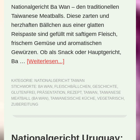
Nationalgericht Ba Wan – den traditionellen
Taiwanese Meatballs. Diese zarten und
herzhaften Bällchen aus einer glatten
Reispaste sind gefüllt mit saftigem Fleisch,
frischem Gemüse und aromatischen
Gewürzen. Ob als Snack oder Hauptgericht,
ÜberNationalgericht
Ba …
[Weiterlesen...]
Taiwan:
Taiwanese
KATEGORIE:
NATIONALGERICHT TAIWAN
STICHWORTE:
BA WAN
,
FLEISCHBÄLLCHEN
,
GESCHICHTE
,
Meatball
GLUTENFREI
,
PRÄSENTATION
,
REZEPT
,
TAIWAN
,
TAIWANESE
(Ba
MEATBALL (BA WAN)
,
TAIWANESISCHE KÜCHE
,
VEGETARISCH
,
ZUBEREITUNG
Wan)
(Rezept)
Nationalgericht Uruguay: