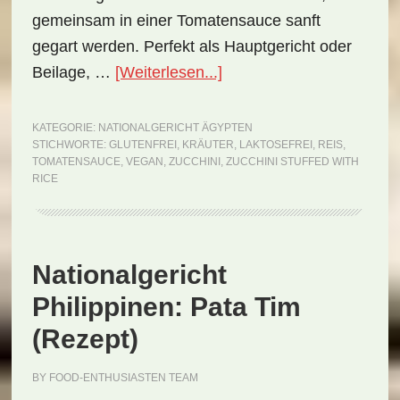
gemeinsam in einer Tomatensauce sanft
gegart werden. Perfekt als Hauptgericht oder
ÜberNationalgericht
Beilage, …
[Weiterlesen...]
Ägypten:
Zucchini
KATEGORIE:
NATIONALGERICHT ÄGYPTEN
STICHWORTE:
GLUTENFREI
,
KRÄUTER
,
LAKTOSEFREI
,
REIS
,
Stuffed
TOMATENSAUCE
,
VEGAN
,
ZUCCHINI
,
ZUCCHINI STUFFED WITH
with
RICE
Rice
(Rezept)
Nationalgericht
Philippinen: Pata Tim
(Rezept)
BY
FOOD-ENTHUSIASTEN TEAM