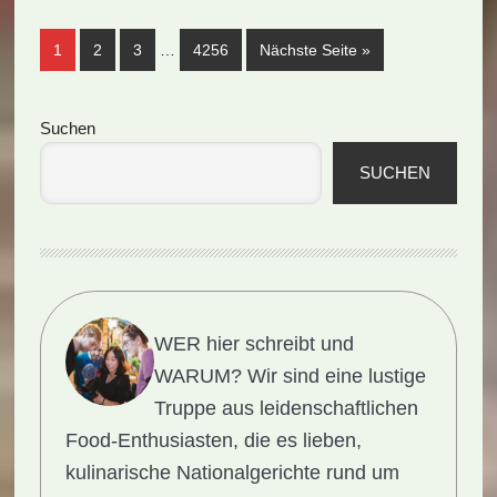
(Rezept)
Weggelassene
Seite
Seite
Seite
Seite
aufrufen
1
2
3
…
4256
Nächste Seite
»
Zwischenseiten
Seitenspalte
Suchen
SUCHEN
WER hier schreibt und
WARUM?
Wir sind eine lustige
Truppe aus leidenschaftlichen
Food-Enthusiasten, die es lieben,
kulinarische Nationalgerichte rund um