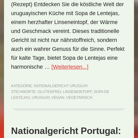
(Rezept) Entdecken Sie die köstliche Welt der
uruguayischen Küche mit Sopa de Lentejas,
einem herzhafter Linseneintopf, der Wärme
und Geschmack vereint. Dieses traditionelle
Gericht ist nicht nur nährstoffreich, sondern
auch ein wahrer Genuss für die Sinne. Perfekt
für kalte Tage, bietet Sopa de Lentejas eine
ÜberNationalgericht
harmonische …
[Weiterlesen...]
Uruguay:
Sopa
KATEGORIE:
NATIONALGERICHT URUGUAY
STICHWORTE:
GLUTENFREI
,
LINSENEINTOPF
,
SOPA DE
de
LENTEJAS
,
URUGUAY
,
VEGAN
,
VEGETARISCH
Lentejas
(Rezept)
Nationalgericht Portugal: