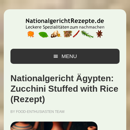
Zur
Zum
Zur
Hauptnavigation
Inhalt
Seitenspalte
springen
springen
springen
MENU
Nationalgericht Ägypten:
Zucchini Stuffed with Rice
(Rezept)
BY
FOOD-ENTHUSIASTEN TEAM