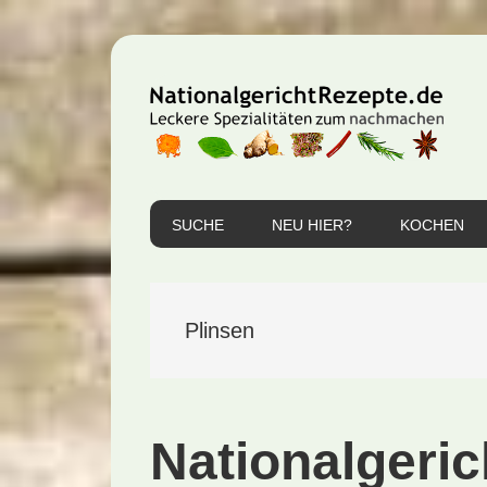
Zur
Zum
Zur
Hauptnavigation
Inhalt
Seitenspalte
springen
springen
springen
SUCHE
NEU HIER?
KOCHEN
Plinsen
Nationalgeric