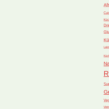
Af
Cui
Küc
Dri
Glu
Kü
Lakt
Küc
Na
R
Su
Ge
Ve
Vie