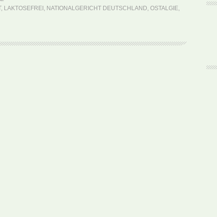
Plinsen
T
,
LAKTOSEFREI
,
NATIONALGERICHT DEUTSCHLAND
,
OSTALGIE
,
(DDR
Rezept)