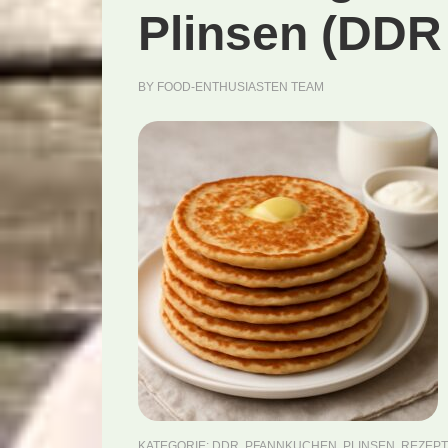
Plinsen (DDR
BY
FOOD-ENTHUSIASTEN TEAM
KATEGORIE:
DDR
,
PFANNKUCHEN
,
PLINSEN
,
REZEP