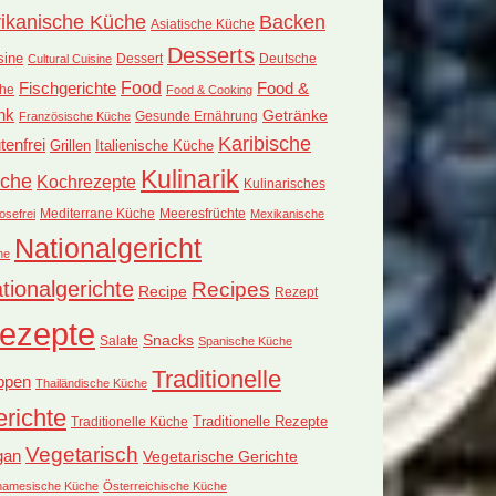
rikanische Küche
Backen
Asiatische Küche
Desserts
sine
Dessert
Deutsche
Cultural Cuisine
Food
Fischgerichte
Food &
he
Food & Cooking
nk
Getränke
Französische Küche
Gesunde Ernährung
Karibische
tenfrei
Grillen
Italienische Küche
Kulinarik
che
Kochrezepte
Kulinarisches
Mediterrane Küche
Meeresfrüchte
osefrei
Mexikanische
Nationalgericht
he
tionalgerichte
Recipes
Recipe
Rezept
ezepte
Snacks
Salate
Spanische Küche
Traditionelle
ppen
Thailändische Küche
richte
Traditionelle Küche
Traditionelle Rezepte
Vegetarisch
gan
Vegetarische Gerichte
tnamesische Küche
Österreichische Küche