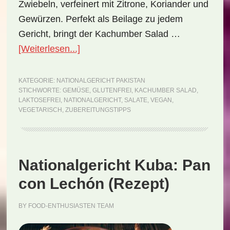
Zwiebeln, verfeinert mit Zitrone, Koriander und
Gewürzen. Perfekt als Beilage zu jedem
Gericht, bringt der Kachumber Salad …
ÜberNationalgericht
[Weiterlesen...]
Pakistan:
Kachumber
KATEGORIE:
NATIONALGERICHT PAKISTAN
STICHWORTE:
GEMÜSE
,
GLUTENFREI
,
KACHUMBER SALAD
,
Salad
LAKTOSEFREI
,
NATIONALGERICHT
,
SALATE
,
VEGAN
,
(Rezept)
VEGETARISCH
,
ZUBEREITUNGSTIPPS
Nationalgericht Kuba: Pan
con Lechón (Rezept)
BY
FOOD-ENTHUSIASTEN TEAM