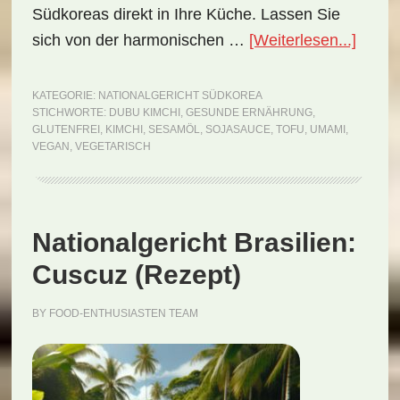
Südkoreas direkt in Ihre Küche. Lassen Sie
ÜberN
sich von der harmonischen …
[Weiterlesen...]
Südko
Dubu
KATEGORIE:
NATIONALGERICHT SÜDKOREA
STICHWORTE:
DUBU KIMCHI
,
GESUNDE ERNÄHRUNG
,
Kimch
GLUTENFREI
,
KIMCHI
,
SESAMÖL
,
SOJASAUCE
,
TOFU
,
UMAMI
,
(Reze
VEGAN
,
VEGETARISCH
Nationalgericht Brasilien:
Cuscuz (Rezept)
BY
FOOD-ENTHUSIASTEN TEAM