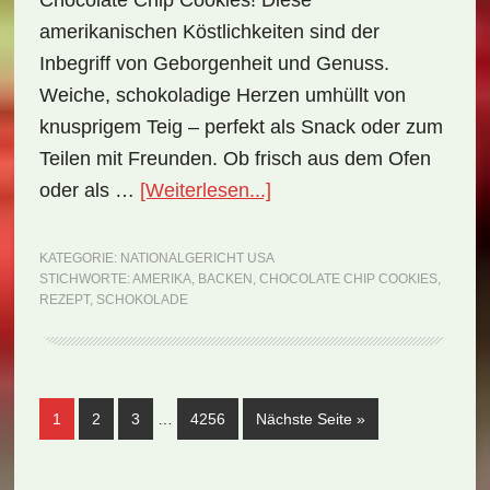
Chocolate Chip Cookies! Diese
amerikanischen Köstlichkeiten sind der
Inbegriff von Geborgenheit und Genuss.
Weiche, schokoladige Herzen umhüllt von
knusprigem Teig – perfekt als Snack oder zum
Teilen mit Freunden. Ob frisch aus dem Ofen
ÜberNationalgericht
oder als …
[Weiterlesen...]
USA:
Chocolate
KATEGORIE:
NATIONALGERICHT USA
STICHWORTE:
AMERIKA
,
BACKEN
,
CHOCOLATE CHIP COOKIES
,
Chip
REZEPT
,
SCHOKOLADE
Cookies
(Rezept)
Weggelassene
Seite
Seite
Seite
Seite
aufrufen
1
2
3
…
4256
Nächste Seite
»
Zwischenseiten