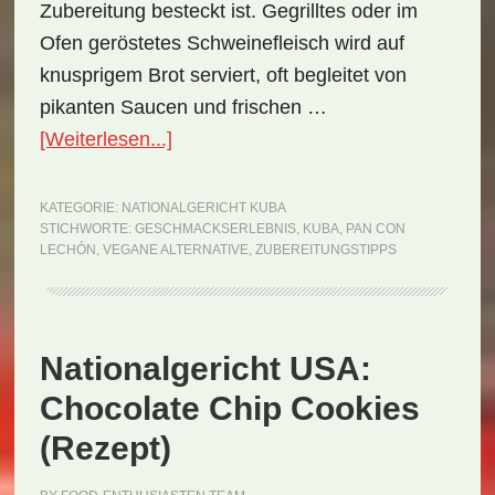
Zubereitung besteckt ist. Gegrilltes oder im
Ofen geröstetes Schweinefleisch wird auf
knusprigem Brot serviert, oft begleitet von
pikanten Saucen und frischen …
ÜberNationalgericht
[Weiterlesen...]
Kuba:
Pan
KATEGORIE:
NATIONALGERICHT KUBA
STICHWORTE:
GESCHMACKSERLEBNIS
,
KUBA
,
PAN CON
con
LECHÓN
,
VEGANE ALTERNATIVE
,
ZUBEREITUNGSTIPPS
Lechón
(Rezept)
Nationalgericht USA:
Chocolate Chip Cookies
(Rezept)