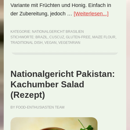
Variante mit Früchten und Honig. Einfach in
ÜberNati
der Zubereitung, jedoch …
[Weiterlesen...]
Brasilien:
Cuscuz
KATEGORIE:
NATIONALGERICHT BRASILIEN
STICHWORTE:
BRAZIL
,
CUSCUZ
,
GLUTEN-FREE
,
MAIZE FLOUR
,
(Rezept)
TRADITIONAL DISH
,
VEGAN
,
VEGETARIAN
Nationalgericht Pakistan:
Kachumber Salad
(Rezept)
BY
FOOD-ENTHUSIASTEN TEAM