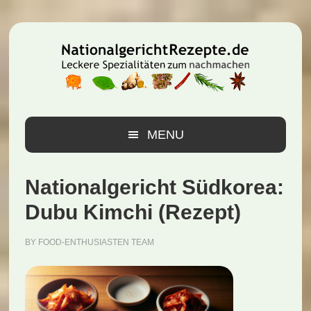
Zur
Zum
Zur
Hauptnavigation
Inhalt
Seitenspalte
springen
springen
springen
MENU
Nationalgericht Südkorea:
Dubu Kimchi (Rezept)
BY
FOOD-ENTHUSIASTEN TEAM