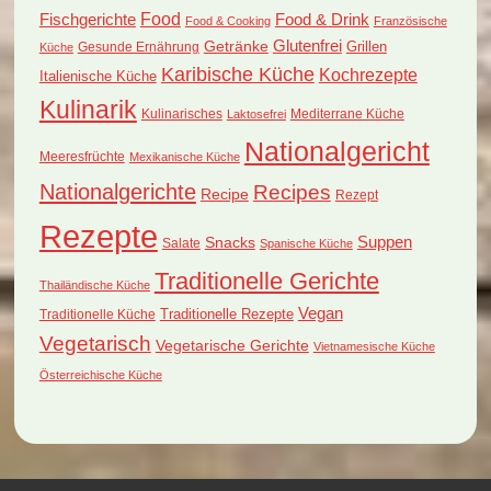
Food
Fischgerichte
Food & Drink
Food & Cooking
Französische
Glutenfrei
Getränke
Grillen
Küche
Gesunde Ernährung
Karibische Küche
Kochrezepte
Italienische Küche
Kulinarik
Kulinarisches
Mediterrane Küche
Laktosefrei
Nationalgericht
Meeresfrüchte
Mexikanische Küche
Nationalgerichte
Recipes
Recipe
Rezept
Rezepte
Suppen
Snacks
Salate
Spanische Küche
Traditionelle Gerichte
Thailändische Küche
Vegan
Traditionelle Küche
Traditionelle Rezepte
Vegetarisch
Vegetarische Gerichte
Vietnamesische Küche
Österreichische Küche