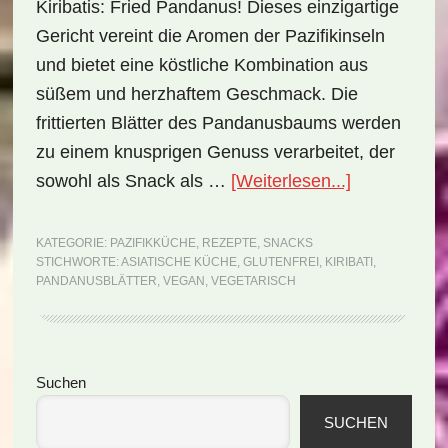
Kiribatis: Fried Pandanus! Dieses einzigartige
Gericht vereint die Aromen der Pazifikinseln
und bietet eine köstliche Kombination aus
süßem und herzhaftem Geschmack. Die
frittierten Blätter des Pandanusbaums werden
zu einem knusprigen Genuss verarbeitet, der
ÜberNationa
sowohl als Snack als …
[Weiterlesen...]
Kiribati:
Fried
KATEGORIE:
PAZIFIKKÜCHE
,
REZEPTE
,
SNACKS
STICHWORTE:
ASIATISCHE KÜCHE
,
GLUTENFREI
,
KIRIBATI
,
Pandanus
PANDANUSBLÄTTER
,
VEGAN
,
VEGETARISCH
(Rezept)
Seitenspalte
Suchen
SUCHEN