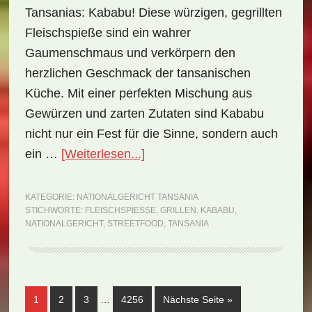
Tansanias: Kababu! Diese würzigen, gegrillten
Fleischspieße sind ein wahrer
Gaumenschmaus und verkörpern den
herzlichen Geschmack der tansanischen
Küche. Mit einer perfekten Mischung aus
Gewürzen und zarten Zutaten sind Kababu
nicht nur ein Fest für die Sinne, sondern auch
ÜberNationalgericht
ein …
[Weiterlesen...]
Tansania:
Kababu
KATEGORIE:
NATIONALGERICHT TANSANIA
STICHWORTE:
FLEISCHSPIESSE
,
GRILLEN
,
KABABU
,
(Rezept)
NATIONALGERICHT
,
STREETFOOD
,
TANSANIA
Weggelassene
Seite
Seite
Seite
Seite
aufrufen
1
2
3
…
4256
Nächste Seite
»
Zwischenseiten