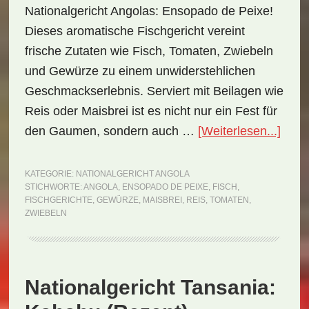
Nationalgericht Angolas: Ensopado de Peixe!
Dieses aromatische Fischgericht vereint
frische Zutaten wie Fisch, Tomaten, Zwiebeln
und Gewürze zu einem unwiderstehlichen
Geschmackserlebnis. Serviert mit Beilagen wie
Reis oder Maisbrei ist es nicht nur ein Fest für
ÜberN
den Gaumen, sondern auch …
[Weiterlesen...]
Ango
Enso
KATEGORIE:
NATIONALGERICHT ANGOLA
STICHWORTE:
ANGOLA
,
ENSOPADO DE PEIXE
,
FISCH
,
de
FISCHGERICHTE
,
GEWÜRZE
,
MAISBREI
,
REIS
,
TOMATEN
,
Peix
ZWIEBELN
(Rez
Nationalgericht Tansania: