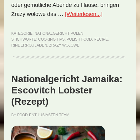
oder gemütliche Abende zu Hause, bringen
ÜberNationalge
Zrazy wołowe das …
[Weiterlesen...]
Polen:
Zrazy
KATEGORIE:
NATIONALGERICHT POLEN
STICHWORTE:
COOKING TIPS
,
POLISH FOOD
,
RECIPE
,
wołowe
RINDERROULADEN
,
ZRAZY WOŁOWE
(Rezept)
Nationalgericht Jamaika:
Escovitch Lobster
(Rezept)
BY
FOOD-ENTHUSIASTEN TEAM