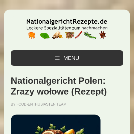
Zur
Zum
Zur
Hauptnavigation
Inhalt
Seitenspalte
springen
springen
springen
MENU
Nationalgericht Polen:
Zrazy wołowe (Rezept)
BY
FOOD-ENTHUSIASTEN TEAM