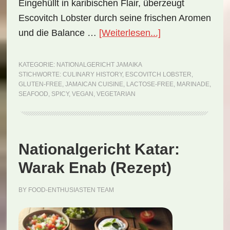
Eingehüllt in karibischen Flair, überzeugt
Escovitch Lobster durch seine frischen Aromen
ÜberNationalgeri
und die Balance …
[Weiterlesen...]
Jamaika:
Escovitch
KATEGORIE:
NATIONALGERICHT JAMAIKA
STICHWORTE:
CULINARY HISTORY
,
ESCOVITCH LOBSTER
,
Lobster
GLUTEN-FREE
,
JAMAICAN CUISINE
,
LACTOSE-FREE
,
MARINADE
,
(Rezept)
SEAFOOD
,
SPICY
,
VEGAN
,
VEGETARIAN
Nationalgericht Katar:
Warak Enab (Rezept)
BY
FOOD-ENTHUSIASTEN TEAM