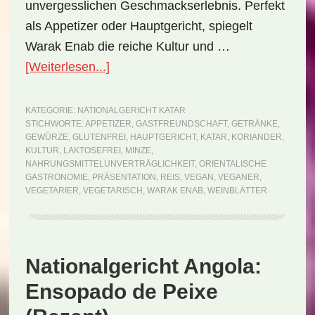
unvergesslichen Geschmackserlebnis. Perfekt
als Appetizer oder Hauptgericht, spiegelt
Warak Enab die reiche Kultur und …
ÜberNationalgericht
[Weiterlesen...]
Katar:
Warak
KATEGORIE:
NATIONALGERICHT KATAR
STICHWORTE:
APPETIZER
,
GASTFREUNDSCHAFT
,
GETRÄNKE
,
Enab
GEWÜRZE
,
GLUTENFREI
,
HAUPTGERICHT
,
KATAR
,
KORIANDER
,
(Rezept)
KULTUR
,
LAKTOSEFREI
,
MINZE
,
NAHRUNGSMITTELUNVERTRÄGLICHKEIT
,
ORIENTALISCHE
GASTRONOMIE
,
PRÄSENTATION
,
REIS
,
VEGAN
,
VEGANER
,
VEGETARIER
,
VEGETARISCH
,
WARAK ENAB
,
WEINBLÄTTER
Nationalgericht Angola:
Ensopado de Peixe