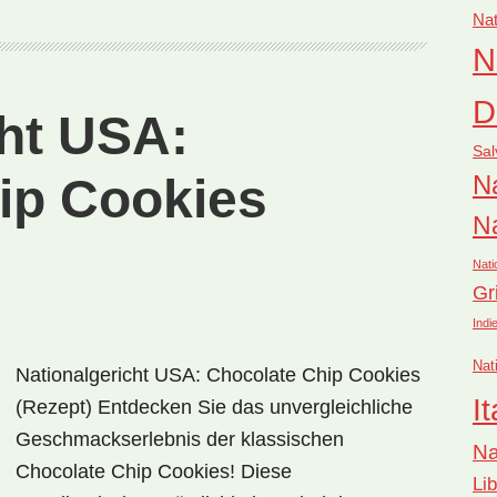
con
Nat
Lechón
N
(Rezept)
D
cht USA:
Sal
ip Cookies
Na
Na
Nati
Gr
Indi
Nat
Nationalgericht USA: Chocolate Chip Cookies
It
(Rezept) Entdecken Sie das unvergleichliche
Geschmackserlebnis der klassischen
Na
Chocolate Chip Cookies! Diese
Li