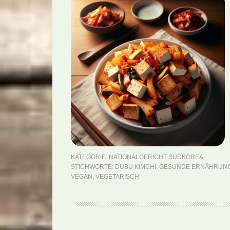
KATEGORIE:
NATIONALGERICHT SÜDKOREA
STICHWORTE:
DUBU KIMCHI
,
GESUNDE ERNÄHRUN
VEGAN
,
VEGETARISCH