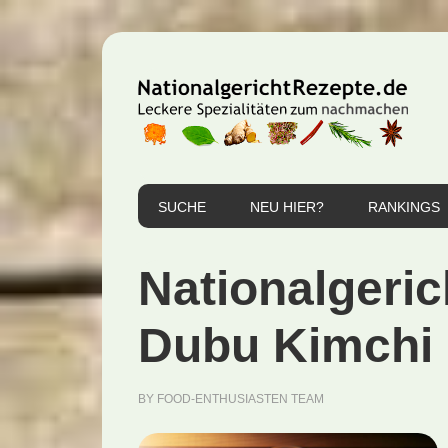
Zur
Zum
Zur
Hauptnavigation
Inhalt
Seitenspalte
springen
springen
springen
SUCHE
NEU HIER?
RANKINGS
Nationalgeri
Dubu Kimchi 
BY
FOOD-ENTHUSIASTEN TEAM