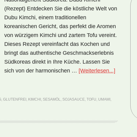
(Rezept) Entdecken Sie die köstliche Welt von
Dubu Kimchi, einem traditionellen
koreanischen Gericht, das perfekt die Aromen
von würzigem Kimchi und zartem Tofu vereint.
Dieses Rezept vereinfacht das Kochen und
bringt das authentische Geschmackserlebnis
Südkoreas direkt in Ihre Küche. Lassen Sie
ÜberNati
sich von der harmonischen …
[Weiterlesen...]
Südkore
Dubu
Kimchi
G
,
GLUTENFREI
,
KIMCHI
,
SESAMÖL
,
SOJASAUCE
,
TOFU
,
UMAMI
,
(Rezept)