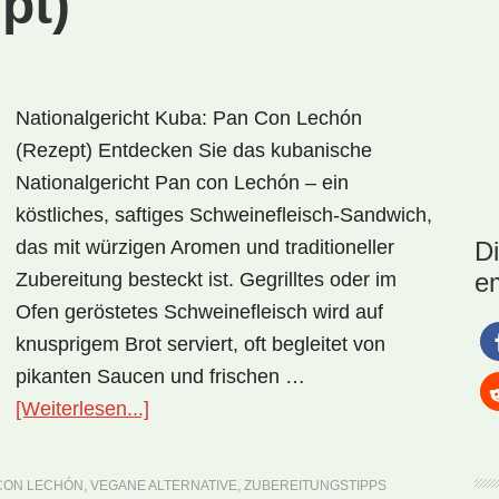
pt)
Nationalgericht Kuba: Pan Con Lechón
(Rezept) Entdecken Sie das kubanische
Nationalgericht Pan con Lechón – ein
köstliches, saftiges Schweinefleisch-Sandwich,
das mit würzigen Aromen und traditioneller
D
e
Zubereitung besteckt ist. Gegrilltes oder im
Ofen geröstetes Schweinefleisch wird auf
knusprigem Brot serviert, oft begleitet von
pikanten Saucen und frischen …
ÜberNationalgericht
[Weiterlesen...]
Kuba:
Pan
CON LECHÓN
,
VEGANE ALTERNATIVE
,
ZUBEREITUNGSTIPPS