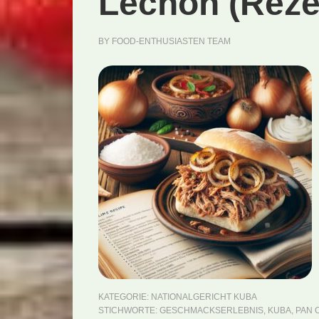
Lechón (Reze
BY
FOOD-ENTHUSIASTEN TEAM
KATEGORIE:
NATIONALGERICHT KUBA
STICHWORTE:
GESCHMACKSERLEBNIS
,
KUBA
,
PAN 