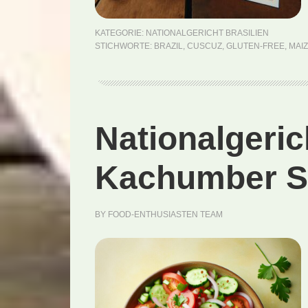
KATEGORIE:
NATIONALGERICHT BRASILIEN
STICHWORTE:
BRAZIL
,
CUSCUZ
,
GLUTEN-FREE
,
MAI
Nationalgeric
Kachumber Sa
BY
FOOD-ENTHUSIASTEN TEAM