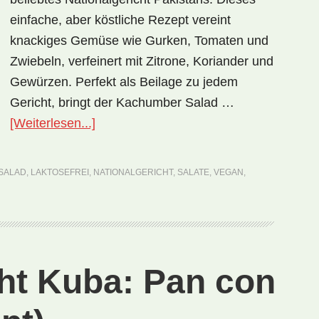
einfache, aber köstliche Rezept vereint
knackiges Gemüse wie Gurken, Tomaten und
Zwiebeln, verfeinert mit Zitrone, Koriander und
Gewürzen. Perfekt als Beilage zu jedem
Gericht, bringt der Kachumber Salad …
ÜberNationalgericht
[Weiterlesen...]
Pakistan:
Kachumber
SALAD
,
LAKTOSEFREI
,
NATIONALGERICHT
,
SALATE
,
VEGAN
,
Salad
(Rezept)
cht Kuba: Pan con