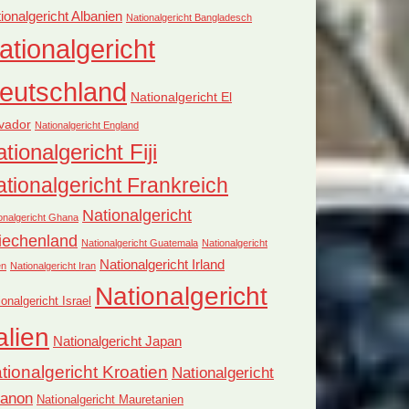
ionalgericht Albanien
Nationalgericht Bangladesch
ationalgericht
eutschland
Nationalgericht El
vador
Nationalgericht England
tionalgericht Fiji
tionalgericht Frankreich
Nationalgericht
onalgericht Ghana
iechenland
Nationalgericht Guatemala
Nationalgericht
Nationalgericht Irland
en
Nationalgericht Iran
Nationalgericht
ionalgericht Israel
alien
Nationalgericht Japan
tionalgericht Kroatien
Nationalgericht
banon
Nationalgericht Mauretanien