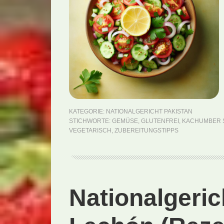
KATEGORIE:
NATIONALGERICHT PAKISTAN
STICHWORTE:
GEMÜSE
,
GLUTENFREI
,
KACHUMBER 
VEGETARISCH
,
ZUBEREITUNGSTIPPS
Nationalgeri