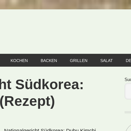
KOCHEN
BACKEN
GRILLEN
SALAT
D
Se
cht Südkorea:
Su
(Rezept)
Nationalgericht Südkorea: Dubu Kimchi