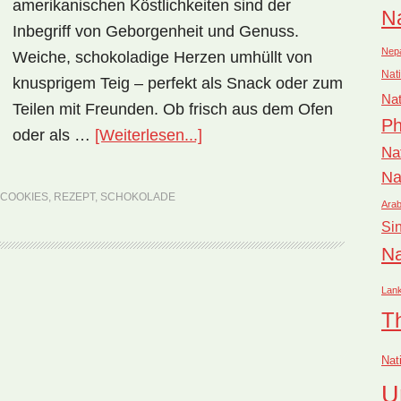
amerikanischen Köstlichkeiten sind der
Na
Inbegriff von Geborgenheit und Genuss.
Nep
Weiche, schokoladige Herzen umhüllt von
Nati
knusprigem Teig – perfekt als Snack oder zum
Nat
Teilen mit Freunden. Ob frisch aus dem Ofen
Ph
ÜberNationalgericht
oder als …
[Weiterlesen...]
Na
USA:
Na
Chocolate
 COOKIES
,
REZEPT
,
SCHOKOLADE
Arab
Chip
Si
Cookies
Na
(Rezept)
Lan
rufen
T
Nat
U