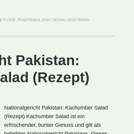
Brasilien:
Cuscuz
(Rezept)
ZE FLOUR
,
TRADITIONAL DISH
,
VEGAN
,
VEGETARIAN
ht Pakistan:
lad (Rezept)
Nationalgericht Pakistan: Kachumber Salad
(Rezept) Kachumber Salad ist ein
erfrischender, bunter Genuss und gilt als
beliebtes Nationalgericht Pakistans. Dieses