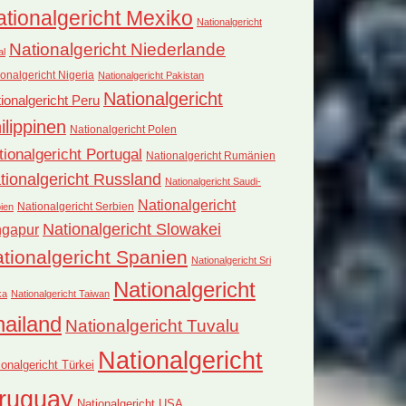
tionalgericht Mexiko
Nationalgericht
Nationalgericht Niederlande
al
onalgericht Nigeria
Nationalgericht Pakistan
Nationalgericht
ionalgericht Peru
ilippinen
Nationalgericht Polen
tionalgericht Portugal
Nationalgericht Rumänien
tionalgericht Russland
Nationalgericht Saudi-
Nationalgericht
Nationalgericht Serbien
ien
Nationalgericht Slowakei
ngapur
tionalgericht Spanien
Nationalgericht Sri
Nationalgericht
ka
Nationalgericht Taiwan
hailand
Nationalgericht Tuvalu
Nationalgericht
ionalgericht Türkei
ruguay
Nationalgericht USA