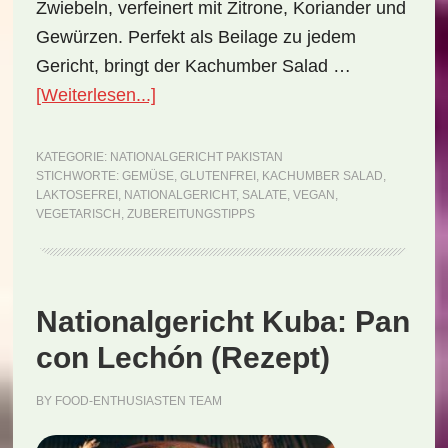
Zwiebeln, verfeinert mit Zitrone, Koriander und
Gewürzen. Perfekt als Beilage zu jedem
Gericht, bringt der Kachumber Salad …
ÜberNationalgericht
[Weiterlesen...]
Pakistan:
Kachumber
KATEGORIE:
NATIONALGERICHT PAKISTAN
STICHWORTE:
GEMÜSE
,
GLUTENFREI
,
KACHUMBER SALAD
,
Salad
LAKTOSEFREI
,
NATIONALGERICHT
,
SALATE
,
VEGAN
,
(Rezept)
VEGETARISCH
,
ZUBEREITUNGSTIPPS
Nationalgericht Kuba: Pan
con Lechón (Rezept)
BY
FOOD-ENTHUSIASTEN TEAM