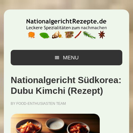
Zur
Zum
Zur
Hauptnavigation
Inhalt
Seitenspalte
springen
springen
springen
MENU
Nationalgericht Südkorea:
Dubu Kimchi (Rezept)
BY
FOOD-ENTHUSIASTEN TEAM