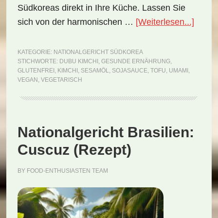
Südkoreas direkt in Ihre Küche. Lassen Sie
ÜberN
sich von der harmonischen …
[Weiterlesen...]
Südko
Dubu
KATEGORIE:
NATIONALGERICHT SÜDKOREA
STICHWORTE:
DUBU KIMCHI
,
GESUNDE ERNÄHRUNG
,
Kimch
GLUTENFREI
,
KIMCHI
,
SESAMÖL
,
SOJASAUCE
,
TOFU
,
UMAMI
,
(Reze
VEGAN
,
VEGETARISCH
Nationalgericht Brasilien:
Cuscuz (Rezept)
BY
FOOD-ENTHUSIASTEN TEAM