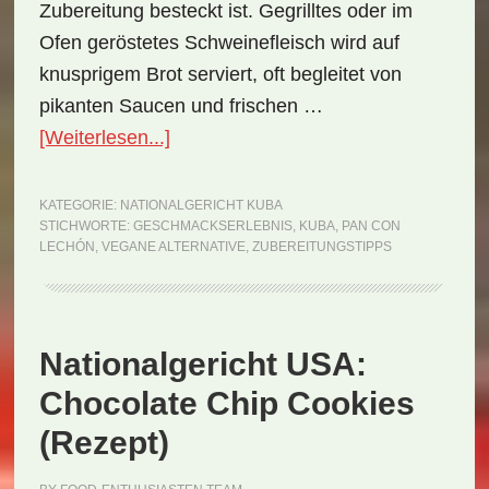
Zubereitung besteckt ist. Gegrilltes oder im
Ofen geröstetes Schweinefleisch wird auf
knusprigem Brot serviert, oft begleitet von
pikanten Saucen und frischen …
ÜberNationalgericht
[Weiterlesen...]
Kuba:
Pan
KATEGORIE:
NATIONALGERICHT KUBA
STICHWORTE:
GESCHMACKSERLEBNIS
,
KUBA
,
PAN CON
con
LECHÓN
,
VEGANE ALTERNATIVE
,
ZUBEREITUNGSTIPPS
Lechón
(Rezept)
Nationalgericht USA:
Chocolate Chip Cookies
(Rezept)