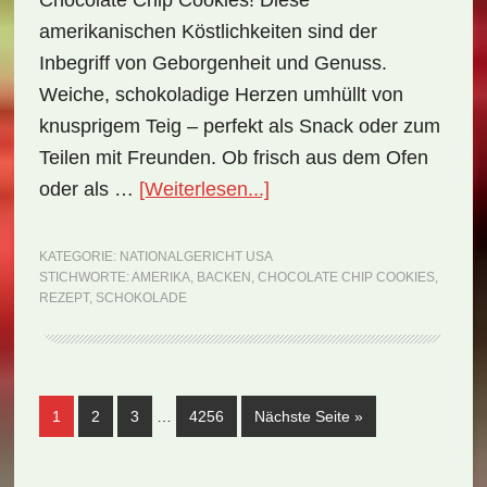
Chocolate Chip Cookies! Diese
amerikanischen Köstlichkeiten sind der
Inbegriff von Geborgenheit und Genuss.
Weiche, schokoladige Herzen umhüllt von
knusprigem Teig – perfekt als Snack oder zum
Teilen mit Freunden. Ob frisch aus dem Ofen
ÜberNationalgericht
oder als …
[Weiterlesen...]
USA:
Chocolate
KATEGORIE:
NATIONALGERICHT USA
STICHWORTE:
AMERIKA
,
BACKEN
,
CHOCOLATE CHIP COOKIES
,
Chip
REZEPT
,
SCHOKOLADE
Cookies
(Rezept)
Weggelassene
Seite
Seite
Seite
Seite
aufrufen
1
2
3
…
4256
Nächste Seite
»
Zwischenseiten