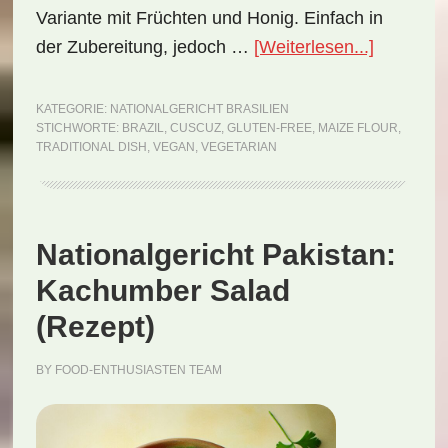
Variante mit Früchten und Honig. Einfach in
ÜberNati
der Zubereitung, jedoch …
[Weiterlesen...]
Brasilien:
Cuscuz
KATEGORIE:
NATIONALGERICHT BRASILIEN
STICHWORTE:
BRAZIL
,
CUSCUZ
,
GLUTEN-FREE
,
MAIZE FLOUR
,
(Rezept)
TRADITIONAL DISH
,
VEGAN
,
VEGETARIAN
Nationalgericht Pakistan:
Kachumber Salad
(Rezept)
BY
FOOD-ENTHUSIASTEN TEAM