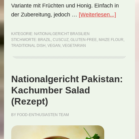
Variante mit Früchten und Honig. Einfach in
ÜberNati
der Zubereitung, jedoch …
[Weiterlesen...]
Brasilien:
Cuscuz
KATEGORIE:
NATIONALGERICHT BRASILIEN
STICHWORTE:
BRAZIL
,
CUSCUZ
,
GLUTEN-FREE
,
MAIZE FLOUR
,
(Rezept)
TRADITIONAL DISH
,
VEGAN
,
VEGETARIAN
Nationalgericht Pakistan:
Kachumber Salad
(Rezept)
BY
FOOD-ENTHUSIASTEN TEAM