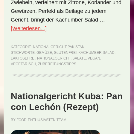
Zwiebeln, verfeinert mit Zitrone, Koriander und
Gewürzen. Perfekt als Beilage zu jedem
Gericht, bringt der Kachumber Salad …
ÜberNationalgericht
[Weiterlesen...]
Pakistan:
Kachumber
KATEGORIE:
NATIONALGERICHT PAKISTAN
STICHWORTE:
GEMÜSE
,
GLUTENFREI
,
KACHUMBER SALAD
,
Salad
LAKTOSEFREI
,
NATIONALGERICHT
,
SALATE
,
VEGAN
,
(Rezept)
VEGETARISCH
,
ZUBEREITUNGSTIPPS
Nationalgericht Kuba: Pan
con Lechón (Rezept)
BY
FOOD-ENTHUSIASTEN TEAM