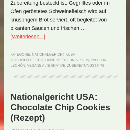
Zubereitung besteckt ist. Gegrilltes oder im
Ofen geröstetes Schweinefleisch wird auf
knusprigem Brot serviert, oft begleitet von
pikanten Saucen und frischen …
ÜberNationalgericht
[Weiterlesen...]
Kuba:
Pan
KATEGORIE:
NATIONALGERICHT KUBA
STICHWORTE:
GESCHMACKSERLEBNIS
,
KUBA
,
PAN CON
con
LECHÓN
,
VEGANE ALTERNATIVE
,
ZUBEREITUNGSTIPPS
Lechón
(Rezept)
Nationalgericht USA:
Chocolate Chip Cookies
(Rezept)