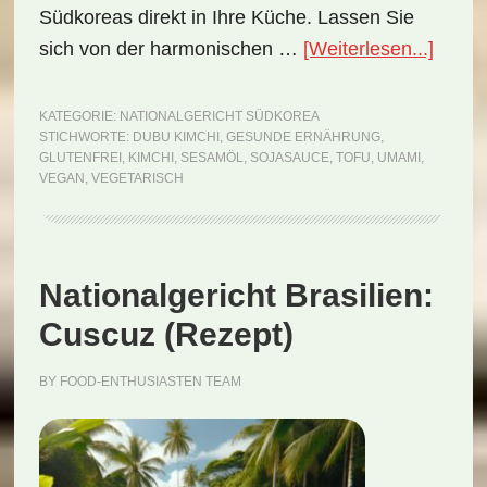
Südkoreas direkt in Ihre Küche. Lassen Sie
ÜberN
sich von der harmonischen …
[Weiterlesen...]
Südko
Dubu
KATEGORIE:
NATIONALGERICHT SÜDKOREA
STICHWORTE:
DUBU KIMCHI
,
GESUNDE ERNÄHRUNG
,
Kimch
GLUTENFREI
,
KIMCHI
,
SESAMÖL
,
SOJASAUCE
,
TOFU
,
UMAMI
,
(Reze
VEGAN
,
VEGETARISCH
Nationalgericht Brasilien:
Cuscuz (Rezept)
BY
FOOD-ENTHUSIASTEN TEAM