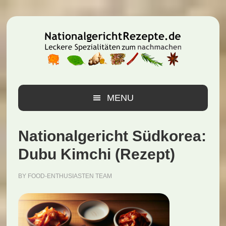
Zur
Zum
Zur
Hauptnavigation
Inhalt
Seitenspalte
springen
springen
springen
MENU
Nationalgericht Südkorea:
Dubu Kimchi (Rezept)
BY
FOOD-ENTHUSIASTEN TEAM