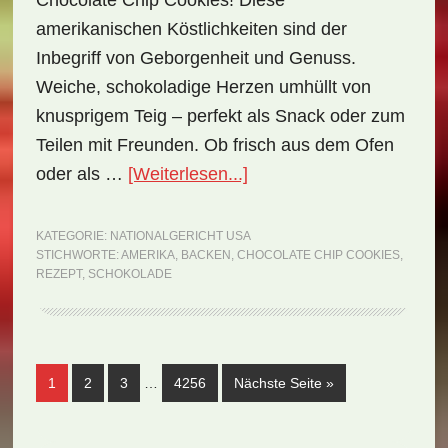
Chocolate Chip Cookies! Diese
amerikanischen Köstlichkeiten sind der
Inbegriff von Geborgenheit und Genuss.
Weiche, schokoladige Herzen umhüllt von
knusprigem Teig – perfekt als Snack oder zum
Teilen mit Freunden. Ob frisch aus dem Ofen
ÜberNationalgericht
oder als …
[Weiterlesen...]
USA:
Chocolate
KATEGORIE:
NATIONALGERICHT USA
STICHWORTE:
AMERIKA
,
BACKEN
,
CHOCOLATE CHIP COOKIES
,
Chip
REZEPT
,
SCHOKOLADE
Cookies
(Rezept)
Weggelassene
Seite
Seite
Seite
Seite
aufrufen
1
2
3
…
4256
Nächste Seite
»
Zwischenseiten