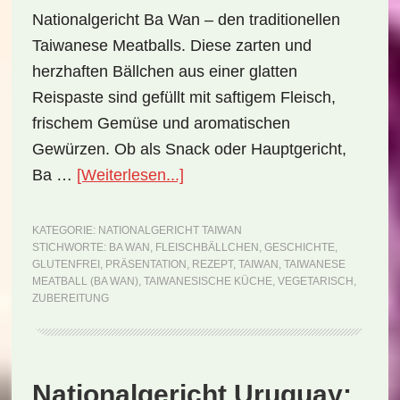
Nationalgericht Ba Wan – den traditionellen
Taiwanese Meatballs. Diese zarten und
herzhaften Bällchen aus einer glatten
Reispaste sind gefüllt mit saftigem Fleisch,
frischem Gemüse und aromatischen
Gewürzen. Ob als Snack oder Hauptgericht,
ÜberNationalgericht
Ba …
[Weiterlesen...]
Taiwan:
Taiwanese
KATEGORIE:
NATIONALGERICHT TAIWAN
STICHWORTE:
BA WAN
,
FLEISCHBÄLLCHEN
,
GESCHICHTE
,
Meatball
GLUTENFREI
,
PRÄSENTATION
,
REZEPT
,
TAIWAN
,
TAIWANESE
(Ba
MEATBALL (BA WAN)
,
TAIWANESISCHE KÜCHE
,
VEGETARISCH
,
ZUBEREITUNG
Wan)
(Rezept)
Nationalgericht Uruguay: