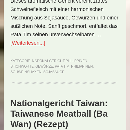
Dieses aromatische Gericht vereint zartes
Schweinefleisch mit einer harmonischen
Mischung aus Sojasauce, Gewürzen und einer
süßlichen Note. Sanft geschmort, entfaltet das
Pata Tim seinen unverwechselbaren …
ÜberNationalgericht
[Weiterlesen...]
Philippinen:
Pata
KATEGORIE:
NATIONALGERICHT PHILIPPINEN
STICHWORTE:
GEWÜRZE
,
PATA TIM
,
PHILIPPINEN
,
Tim
SCHWEINSHAXEN
,
SOJASAUCE
(Rezept)
Nationalgericht Taiwan:
Taiwanese Meatball (Ba
Wan) (Rezept)