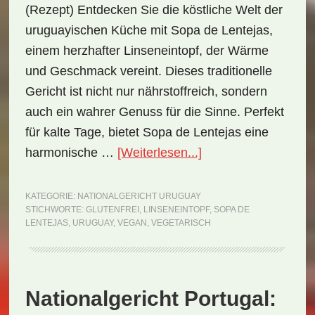
(Rezept) Entdecken Sie die köstliche Welt der
uruguayischen Küche mit Sopa de Lentejas,
einem herzhafter Linseneintopf, der Wärme
und Geschmack vereint. Dieses traditionelle
Gericht ist nicht nur nährstoffreich, sondern
auch ein wahrer Genuss für die Sinne. Perfekt
für kalte Tage, bietet Sopa de Lentejas eine
ÜberNationalgericht
harmonische …
[Weiterlesen...]
Uruguay:
Sopa
KATEGORIE:
NATIONALGERICHT URUGUAY
STICHWORTE:
GLUTENFREI
,
LINSENEINTOPF
,
SOPA DE
de
LENTEJAS
,
URUGUAY
,
VEGAN
,
VEGETARISCH
Lentejas
(Rezept)
Nationalgericht Portugal: