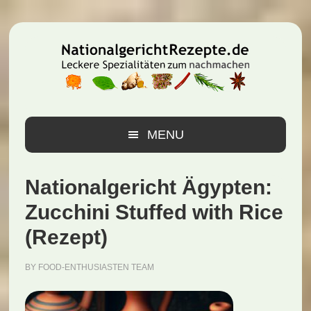
Zur
Zum
Zur
Hauptnavigation
Inhalt
Seitenspalte
springen
springen
springen
MENU
Nationalgericht Ägypten:
Zucchini Stuffed with Rice
(Rezept)
BY
FOOD-ENTHUSIASTEN TEAM