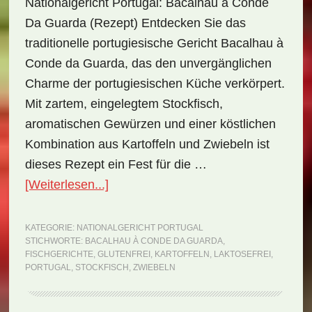
Nationalgericht Portugal: Bacalhau à Conde
Da Guarda (Rezept) Entdecken Sie das
traditionelle portugiesische Gericht Bacalhau à
Conde da Guarda, das den unvergänglichen
Charme der portugiesischen Küche verkörpert.
Mit zartem, eingelegtem Stockfisch,
aromatischen Gewürzen und einer köstlichen
Kombination aus Kartoffeln und Zwiebeln ist
dieses Rezept ein Fest für die …
ÜberNationalgericht
[Weiterlesen...]
Portugal:
Bacalhau
KATEGORIE:
NATIONALGERICHT PORTUGAL
STICHWORTE:
BACALHAU À CONDE DA GUARDA
,
à
FISCHGERICHTE
,
GLUTENFREI
,
KARTOFFELN
,
LAKTOSEFREI
,
Conde
PORTUGAL
,
STOCKFISCH
,
ZWIEBELN
da
Guarda