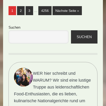
(Rezept)
Weggelassene
Seite
Seite
Seite
Seite
aufrufen
1
2
3
…
4256
Nächste Seite
»
Zwischenseiten
Seitenspalte
Suchen
SUCHEN
WER hier schreibt und
WARUM?
Wir sind eine lustige
Truppe aus leidenschaftlichen
Food-Enthusiasten, die es lieben,
kulinarische Nationalgerichte rund um