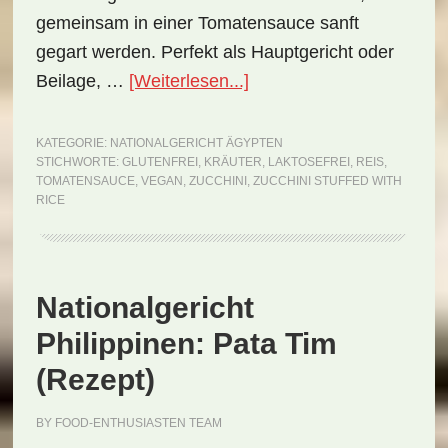
gemeinsam in einer Tomatensauce sanft
gegart werden. Perfekt als Hauptgericht oder
ÜberNationalgericht
Beilage, …
[Weiterlesen...]
Ägypten:
Zucchini
KATEGORIE:
NATIONALGERICHT ÄGYPTEN
STICHWORTE:
GLUTENFREI
,
KRÄUTER
,
LAKTOSEFREI
,
REIS
,
Stuffed
TOMATENSAUCE
,
VEGAN
,
ZUCCHINI
,
ZUCCHINI STUFFED WITH
with
RICE
Rice
(Rezept)
Nationalgericht
Philippinen: Pata Tim
(Rezept)
BY
FOOD-ENTHUSIASTEN TEAM