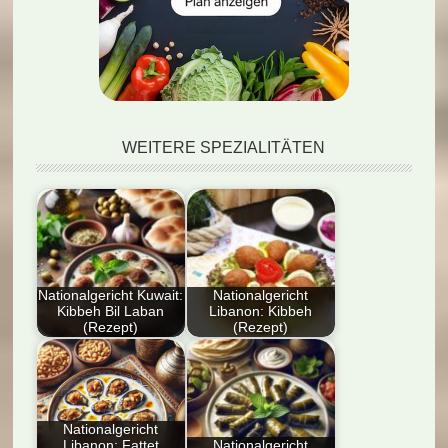
WEITERE SPEZIALITÄTEN
Nationalgericht Kuwait:
Nationalgericht
Kibbeh Bil Laban
Libanon: Kibbeh
(Rezept)
(Rezept)
Ein detailliertes
Rezept für
Rezept für Kibbeh Bil
Nationalgericht
Laban, ein
Libanon: Kibbeh!
traditionelles Gericht…
Leckere Kugeln aus
Nationalgericht
Bulgur, Hackfleisch…
Libanon: Fattet
Nationalgericht