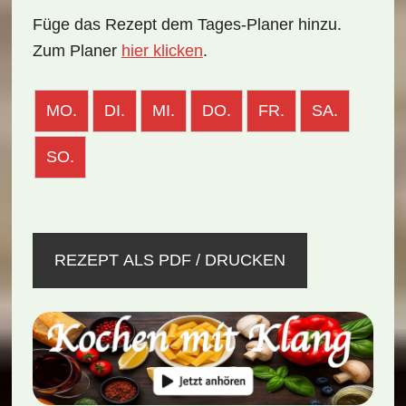
Füge das Rezept dem Tages-Planer hinzu.
Zum Planer
hier klicken
.
MO.
DI.
MI.
DO.
FR.
SA.
SO.
REZEPT ALS PDF / DRUCKEN