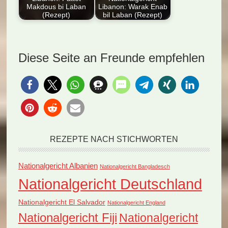
Makdous bi Laban
Libanon: Warak Enab
(Rezept)
bil Laban (Rezept)
Entdecken Sie das
Entdecken Sie das
Nationalgericht
Nationalgericht
Libanon: Fattet
Libanon: Warak Enab
Diese Seite an Freunde empfehlen
Makdous bi Laban.
bil Laban (Rezept)…
Dieses…
REZEPTE NACH STICHWORTEN
Nationalgericht Albanien
Nationalgericht Bangladesch
Nationalgericht Deutschland
Nationalgericht El Salvador
Nationalgericht England
Nationalgericht Fiji
Nationalgericht