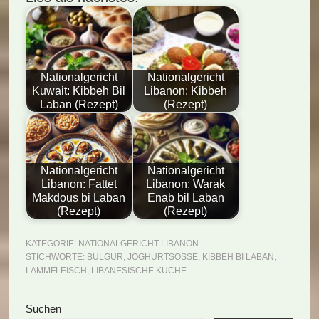
Nationalgericht
Nationalgericht
Kuwait: Kibbeh Bil
Libanon: Kibbeh
Laban (Rezept)
(Rezept)
Nationalgericht
Nationalgericht
Libanon: Fattet
Libanon: Warak
Makdous bi Laban
Enab bil Laban
(Rezept)
(Rezept)
KATEGORIE:
NATIONALGERICHT LIBANON
STICHWORTE:
BULGUR
,
JOGHURTSOSSE
,
KIBBEH BI LABAN
,
LAMMFLEISCH
,
LIBANESISCHE KÜCHE
Seitenspalte
Suchen