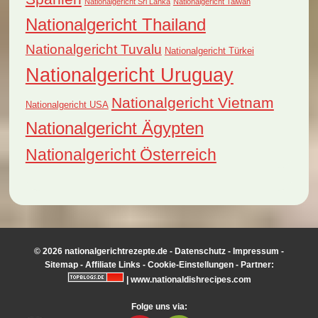
Nationalgericht Sri Lanka
Nationalgericht Taiwan
Nationalgericht Thailand
Nationalgericht Tuvalu
Nationalgericht Türkei
Nationalgericht Uruguay
Nationalgericht Vietnam
Nationalgericht USA
Nationalgericht Ägypten
Nationalgericht Österreich
© 2026 nationalgerichtrezepte.de -
Datenschutz
-
Impressum
-
Sitemap
-
Affiliate Links
-
Cookie-Einstellungen
- Partner:
|
www.nationaldishrecipes.com
Folge uns via: