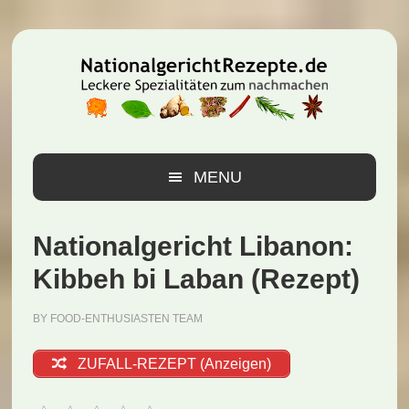
Zur
Zum
Zur
Hauptnavigation
Inhalt
Seitenspalte
springen
springen
springen
MENU
Nationalgericht Libanon:
Kibbeh bi Laban (Rezept)
BY
FOOD-ENTHUSIASTEN TEAM
ZUFALL-REZEPT (Anzeigen)