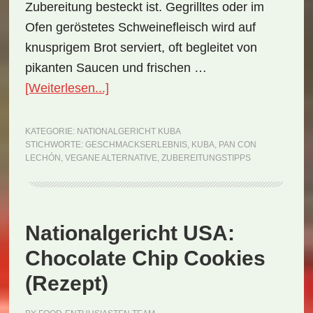
Zubereitung besteckt ist. Gegrilltes oder im
Ofen geröstetes Schweinefleisch wird auf
knusprigem Brot serviert, oft begleitet von
pikanten Saucen und frischen …
ÜberNationalgericht
[Weiterlesen...]
Kuba:
Pan
KATEGORIE:
NATIONALGERICHT KUBA
STICHWORTE:
GESCHMACKSERLEBNIS
,
KUBA
,
PAN CON
con
LECHÓN
,
VEGANE ALTERNATIVE
,
ZUBEREITUNGSTIPPS
Lechón
(Rezept)
Nationalgericht USA:
Chocolate Chip Cookies
(Rezept)