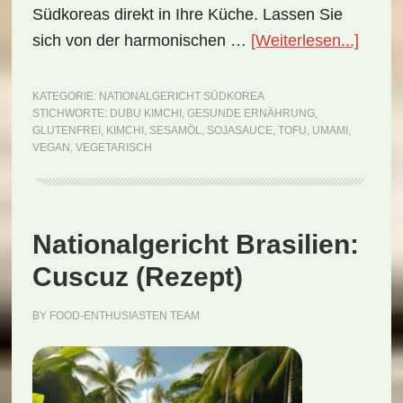
Südkoreas direkt in Ihre Küche. Lassen Sie
ÜberN
sich von der harmonischen …
[Weiterlesen...]
Südko
Dubu
KATEGORIE:
NATIONALGERICHT SÜDKOREA
STICHWORTE:
DUBU KIMCHI
,
GESUNDE ERNÄHRUNG
,
Kimch
GLUTENFREI
,
KIMCHI
,
SESAMÖL
,
SOJASAUCE
,
TOFU
,
UMAMI
,
(Reze
VEGAN
,
VEGETARISCH
Nationalgericht Brasilien:
Cuscuz (Rezept)
BY
FOOD-ENTHUSIASTEN TEAM