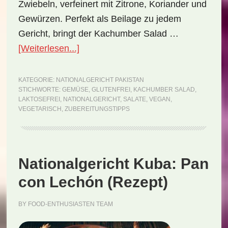
Zwiebeln, verfeinert mit Zitrone, Koriander und
Gewürzen. Perfekt als Beilage zu jedem
Gericht, bringt der Kachumber Salad …
ÜberNationalgericht
[Weiterlesen...]
Pakistan:
Kachumber
KATEGORIE:
NATIONALGERICHT PAKISTAN
STICHWORTE:
GEMÜSE
,
GLUTENFREI
,
KACHUMBER SALAD
,
Salad
LAKTOSEFREI
,
NATIONALGERICHT
,
SALATE
,
VEGAN
,
(Rezept)
VEGETARISCH
,
ZUBEREITUNGSTIPPS
Nationalgericht Kuba: Pan
con Lechón (Rezept)
BY
FOOD-ENTHUSIASTEN TEAM