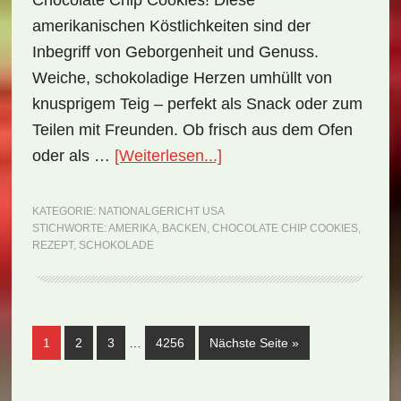
Chocolate Chip Cookies! Diese
amerikanischen Köstlichkeiten sind der
Inbegriff von Geborgenheit und Genuss.
Weiche, schokoladige Herzen umhüllt von
knusprigem Teig – perfekt als Snack oder zum
Teilen mit Freunden. Ob frisch aus dem Ofen
ÜberNationalgericht
oder als …
[Weiterlesen...]
USA:
Chocolate
KATEGORIE:
NATIONALGERICHT USA
STICHWORTE:
AMERIKA
,
BACKEN
,
CHOCOLATE CHIP COOKIES
,
Chip
REZEPT
,
SCHOKOLADE
Cookies
(Rezept)
Weggelassene
Seite
Seite
Seite
Seite
aufrufen
1
2
3
…
4256
Nächste Seite
»
Zwischenseiten