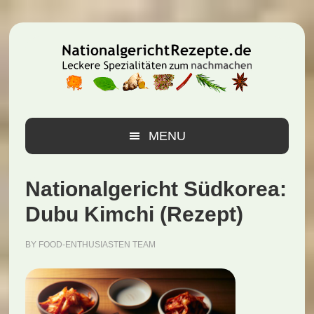
Zur
Zum
Zur
Hauptnavigation
Inhalt
Seitenspalte
springen
springen
springen
MENU
Nationalgericht Südkorea:
Dubu Kimchi (Rezept)
BY
FOOD-ENTHUSIASTEN TEAM