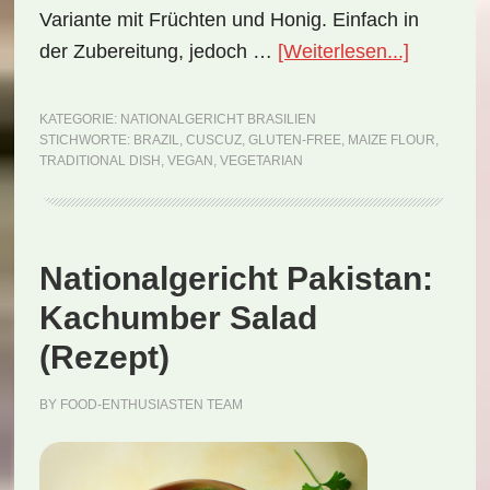
Variante mit Früchten und Honig. Einfach in
ÜberNati
der Zubereitung, jedoch …
[Weiterlesen...]
Brasilien:
Cuscuz
KATEGORIE:
NATIONALGERICHT BRASILIEN
STICHWORTE:
BRAZIL
,
CUSCUZ
,
GLUTEN-FREE
,
MAIZE FLOUR
,
(Rezept)
TRADITIONAL DISH
,
VEGAN
,
VEGETARIAN
Nationalgericht Pakistan:
Kachumber Salad
(Rezept)
BY
FOOD-ENTHUSIASTEN TEAM