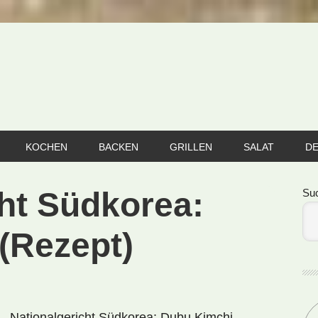
KOCHEN
BACKEN
GRILLEN
SALAT
D
Se
cht Südkorea:
Su
(Rezept)
Nationalgericht Südkorea: Dubu Kimchi