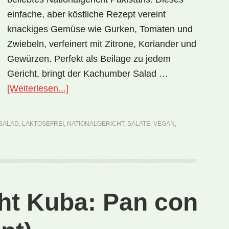
einfache, aber köstliche Rezept vereint
knackiges Gemüse wie Gurken, Tomaten und
Zwiebeln, verfeinert mit Zitrone, Koriander und
Gewürzen. Perfekt als Beilage zu jedem
Gericht, bringt der Kachumber Salad …
ÜberNationalgericht
[Weiterlesen...]
Pakistan:
Kachumber
SALAD
,
LAKTOSEFREI
,
NATIONALGERICHT
,
SALATE
,
VEGAN
,
Salad
(Rezept)
cht Kuba: Pan con