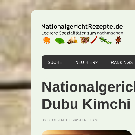
Zur
Zum
Zur
Hauptnavigation
Inhalt
Seitenspalte
springen
springen
springen
SUCHE
NEU HIER?
RANKINGS
Nationalgeri
Dubu Kimchi 
BY
FOOD-ENTHUSIASTEN TEAM