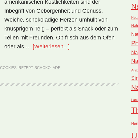
amerikanischen Köstlichkeiten sind der
Na
Inbegriff von Geborgenheit und Genuss.
Nep
Weiche, schokoladige Herzen umhüllt von
Nati
knusprigem Teig – perfekt als Snack oder zum
Nat
Teilen mit Freunden. Ob frisch aus dem Ofen
Ph
ÜberNationalgericht
oder als …
[Weiterlesen...]
Na
USA:
Na
Chocolate
 COOKIES
,
REZEPT
,
SCHOKOLADE
Arab
Chip
Si
Cookies
Na
(Rezept)
Lan
rufen
T
Nat
U