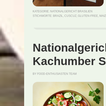
KATEGORIE:
NATIONALGERICHT BRASILIEN
STICHWORTE:
BRAZIL
,
CUSCUZ
,
GLUTEN-FREE
,
MAI
Nationalgeric
Kachumber Sa
BY
FOOD-ENTHUSIASTEN TEAM