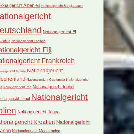
ionalgericht Albanien
Nationalgericht Bangladesch
ationalgericht
eutschland
Nationalgericht El
vador
Nationalgericht England
tionalgericht Fiji
tionalgericht Frankreich
Nationalgericht
onalgericht Ghana
iechenland
Nationalgericht Guatemala
Nationalgericht
Nationalgericht Irland
en
Nationalgericht Iran
Nationalgericht
ionalgericht Israel
alien
Nationalgericht Japan
tionalgericht Kroatien
Nationalgericht
banon
Nationalgericht Mauretanien