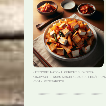
KATEGORIE:
NATIONALGERICHT SÜDKOREA
STICHWORTE:
DUBU KIMCHI
,
GESUNDE ERNÄHRUN
VEGAN
,
VEGETARISCH