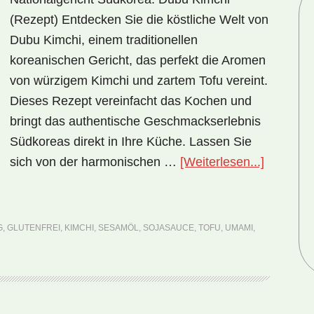
(Rezept) Entdecken Sie die köstliche Welt von
Dubu Kimchi, einem traditionellen
koreanischen Gericht, das perfekt die Aromen
von würzigem Kimchi und zartem Tofu vereint.
Dieses Rezept vereinfacht das Kochen und
bringt das authentische Geschmackserlebnis
Südkoreas direkt in Ihre Küche. Lassen Sie
ÜberNati
sich von der harmonischen …
[Weiterlesen...]
Südkore
Dubu
Kimchi
G
,
GLUTENFREI
,
KIMCHI
,
SESAMÖL
,
SOJASAUCE
,
TOFU
,
UMAMI
,
(Rezept)