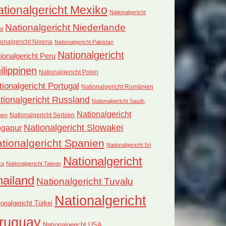
tionalgericht Mexiko
Nationalgericht
Nationalgericht Niederlande
al
onalgericht Nigeria
Nationalgericht Pakistan
Nationalgericht
ionalgericht Peru
ilippinen
Nationalgericht Polen
tionalgericht Portugal
Nationalgericht Rumänien
tionalgericht Russland
Nationalgericht Saudi-
Nationalgericht
Nationalgericht Serbien
ien
Nationalgericht Slowakei
ngapur
tionalgericht Spanien
Nationalgericht Sri
Nationalgericht
ka
Nationalgericht Taiwan
hailand
Nationalgericht Tuvalu
Nationalgericht
ionalgericht Türkei
ruguay
Nationalgericht USA