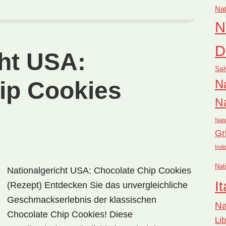
con
Nat
Lechón
N
(Rezept)
D
cht USA:
Sal
ip Cookies
Na
Na
Nati
Gr
Indi
Nat
Nationalgericht USA: Chocolate Chip Cookies
It
(Rezept) Entdecken Sie das unvergleichliche
Geschmackserlebnis der klassischen
Na
Chocolate Chip Cookies! Diese
Li