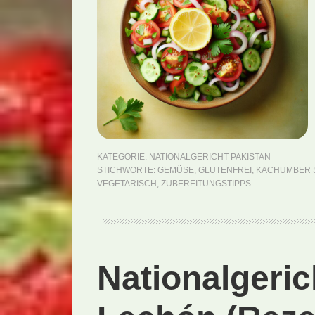
KATEGORIE:
NATIONALGERICHT PAKISTAN
STICHWORTE:
GEMÜSE
,
GLUTENFREI
,
KACHUMBER 
VEGETARISCH
,
ZUBEREITUNGSTIPPS
Nationalgeri