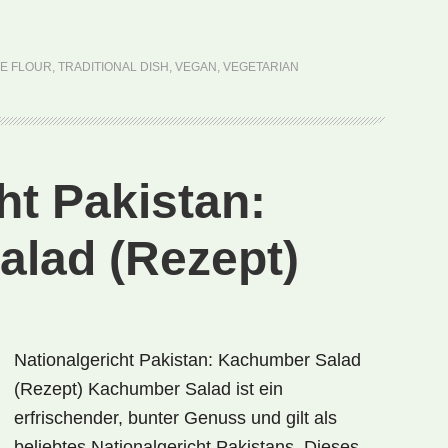
Brasilien:
Cuscuz
(Rezept)
ZE FLOUR
,
TRADITIONAL DISH
,
VEGAN
,
VEGETARIAN
ht Pakistan:
lad (Rezept)
Nationalgericht Pakistan: Kachumber Salad
(Rezept) Kachumber Salad ist ein
erfrischender, bunter Genuss und gilt als
beliebtes Nationalgericht Pakistans. Dieses