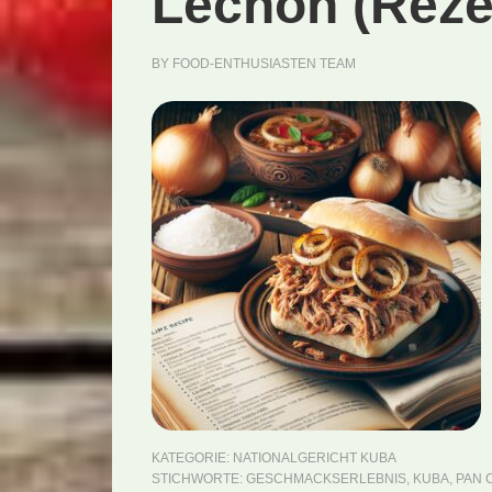
Lechón (Reze
BY
FOOD-ENTHUSIASTEN TEAM
KATEGORIE:
NATIONALGERICHT KUBA
STICHWORTE:
GESCHMACKSERLEBNIS
,
KUBA
,
PAN 