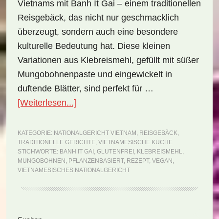
Vietnams mit Banh It Gai – einem traditionellen
Reisgebäck, das nicht nur geschmacklich
überzeugt, sondern auch eine besondere
kulturelle Bedeutung hat. Diese kleinen
Variationen aus Klebreismehl, gefüllt mit süßer
Mungobohnenpaste und eingewickelt in
duftende Blätter, sind perfekt für …
ÜberNationalgericht
[Weiterlesen...]
Vietnam:
Banh
KATEGORIE:
NATIONALGERICHT VIETNAM
,
REISGEBÄCK
,
TRADITIONELLE GERICHTE
,
VIETNAMESISCHE KÜCHE
It
STICHWORTE:
BANH IT GAI
,
GLUTENFREI
,
KLEBREISMEHL
,
Gai
MUNGOBOHNEN
,
PFLANZENBASIERT
,
REZEPT
,
VEGAN
,
VIETNAMESISCHES NATIONALGERICHT
(Rezept)