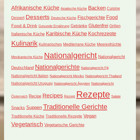
Afrikanische Küche
Backen
Cuisine
Asiatische Küche
Desserts
Food
Fischgerichte
Dessert
Deutsche Küche
Food & Drink
Glutenfrei
Getränke
Grillen
Gesunde Ernährung
Karibische Küche
Kochrezepte
Italienische Küche
Kulinarik
Kulinarisches
Mediterrane Küche
Meeresfrüchte
Nationalgericht
Nationalgericht
Mexikanische Küche
Nationalgerichte
Deutschland
Nationalgericht Fiji
Nationalgericht Italien
Nationalgericht Mexiko
Nationalgericht Thailand
Nationalgericht Uruguay
Nationalgericht Ägypten
Nationalgericht
Rezepte
Recipes
Recipe
Österreich
Rezept
Salate
Traditionelle Gerichte
Suppen
Snacks
Vegan
Traditionelle Küche
Traditionelle Rezepte
Vegetarisch
Vegetarische Gerichte