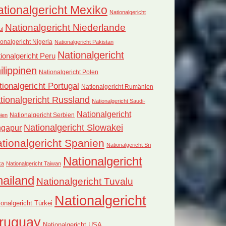
tionalgericht Mexiko
Nationalgericht
Nationalgericht Niederlande
al
onalgericht Nigeria
Nationalgericht Pakistan
Nationalgericht
ionalgericht Peru
ilippinen
Nationalgericht Polen
tionalgericht Portugal
Nationalgericht Rumänien
tionalgericht Russland
Nationalgericht Saudi-
Nationalgericht
Nationalgericht Serbien
ien
Nationalgericht Slowakei
ngapur
tionalgericht Spanien
Nationalgericht Sri
Nationalgericht
ka
Nationalgericht Taiwan
hailand
Nationalgericht Tuvalu
Nationalgericht
ionalgericht Türkei
ruguay
Nationalgericht USA