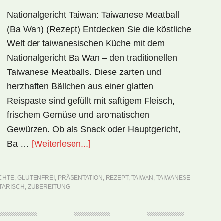
Nationalgericht Taiwan: Taiwanese Meatball
(Ba Wan) (Rezept) Entdecken Sie die köstliche
Welt der taiwanesischen Küche mit dem
Nationalgericht Ba Wan – den traditionellen
Taiwanese Meatballs. Diese zarten und
herzhaften Bällchen aus einer glatten
Reispaste sind gefüllt mit saftigem Fleisch,
frischem Gemüse und aromatischen
Gewürzen. Ob als Snack oder Hauptgericht,
ÜberNationalgericht
Ba …
[Weiterlesen...]
Taiwan:
Taiwanese
CHTE
,
GLUTENFREI
,
PRÄSENTATION
,
REZEPT
,
TAIWAN
,
TAIWANESE
Meatball
TARISCH
,
ZUBEREITUNG
(Ba
Wan)