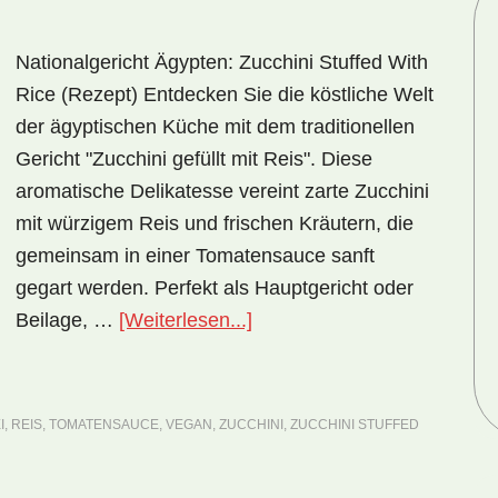
Nationalgericht Ägypten: Zucchini Stuffed With
Rice (Rezept) Entdecken Sie die köstliche Welt
der ägyptischen Küche mit dem traditionellen
Gericht "Zucchini gefüllt mit Reis". Diese
aromatische Delikatesse vereint zarte Zucchini
mit würzigem Reis und frischen Kräutern, die
gemeinsam in einer Tomatensauce sanft
gegart werden. Perfekt als Hauptgericht oder
ÜberNationalgericht
Beilage, …
[Weiterlesen...]
Ägypten:
Zucchini
Stuffed
I
,
REIS
,
TOMATENSAUCE
,
VEGAN
,
ZUCCHINI
,
ZUCCHINI STUFFED
with
Rice