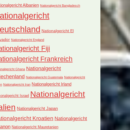
ionalgericht Albanien
Nationalgericht Bangladesch
ationalgericht
eutschland
Nationalgericht El
vador
Nationalgericht England
tionalgericht Fiji
tionalgericht Frankreich
Nationalgericht
onalgericht Ghana
iechenland
Nationalgericht Guatemala
Nationalgericht
Nationalgericht Irland
en
Nationalgericht Iran
Nationalgericht
ionalgericht Israel
alien
Nationalgericht Japan
tionalgericht Kroatien
Nationalgericht
banon
Nationalgericht Mauretanien