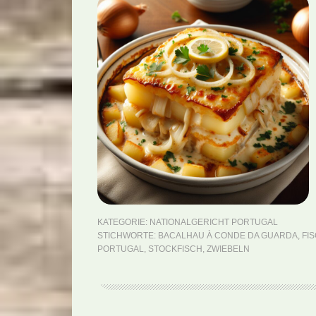
KATEGORIE:
NATIONALGERICHT PORTUGAL
STICHWORTE:
BACALHAU À CONDE DA GUARDA
,
FI
PORTUGAL
,
STOCKFISCH
,
ZWIEBELN