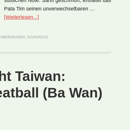
süßlichen Note. Sanft geschmort, entfaltet das
Pata Tim seinen unverwechselbaren …
ÜberNationalgericht
[Weiterlesen...]
Philippinen:
Pata
HWEINSHAXEN
,
SOJASAUCE
Tim
(Rezept)
ht Taiwan:
atball (Ba Wan)