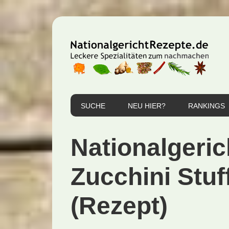
Zur
Zum
Zur
Hauptnavigation
Inhalt
Seitenspalte
springen
springen
springen
SUCHE
NEU HIER?
RANKINGS
Nationalgeric
Zucchini Stuf
(Rezept)