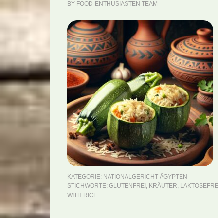
BY
FOOD-ENTHUSIASTEN TEAM
KATEGORIE:
NATIONALGERICHT ÄGYPTEN
STICHWORTE:
GLUTENFREI
,
KRÄUTER
,
LAKTOSEFRE
WITH RICE