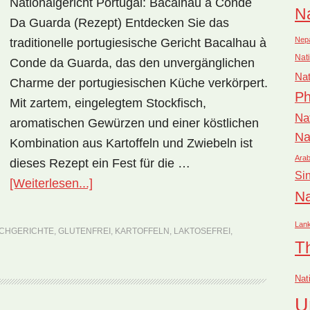
Nationalgericht Portugal: Bacalhau à Conde
Na
Da Guarda (Rezept) Entdecken Sie das
Nep
traditionelle portugiesische Gericht Bacalhau à
Nati
Conde da Guarda, das den unvergänglichen
Nat
Charme der portugiesischen Küche verkörpert.
Ph
Mit zartem, eingelegtem Stockfisch,
Na
aromatischen Gewürzen und einer köstlichen
Na
Kombination aus Kartoffeln und Zwiebeln ist
Arab
dieses Rezept ein Fest für die …
Si
ÜberNationalgericht
[Weiterlesen...]
Na
Portugal:
Bacalhau
Lan
SCHGERICHTE
,
GLUTENFREI
,
KARTOFFELN
,
LAKTOSEFREI
,
à
T
Conde
Nat
da
U
Guarda