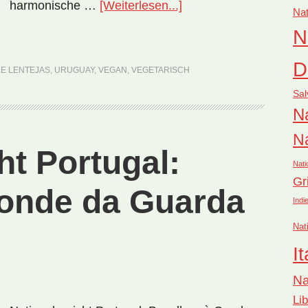
ÜberNationalgericht
harmonische …
[Weiterlesen...]
Nat
Uruguay:
N
Sopa
de
D
DE LENTEJAS
,
URUGUAY
,
VEGAN
,
VEGETARISCH
Lentejas
Sal
(Rezept)
Na
Na
ht Portugal:
Nati
Gr
onde da Guarda
Indi
Nat
It
Na
Li