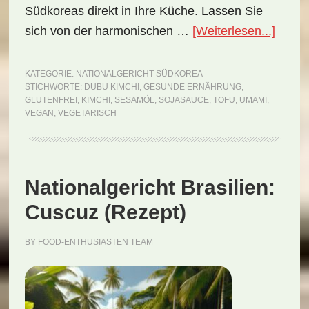
Südkoreas direkt in Ihre Küche. Lassen Sie
ÜberN
sich von der harmonischen …
[Weiterlesen...]
Südko
Dubu
KATEGORIE:
NATIONALGERICHT SÜDKOREA
STICHWORTE:
DUBU KIMCHI
,
GESUNDE ERNÄHRUNG
,
Kimch
GLUTENFREI
,
KIMCHI
,
SESAMÖL
,
SOJASAUCE
,
TOFU
,
UMAMI
,
(Reze
VEGAN
,
VEGETARISCH
Nationalgericht Brasilien:
Cuscuz (Rezept)
BY
FOOD-ENTHUSIASTEN TEAM