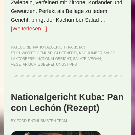
Zwiebeln, verfeinert mit Zitrone, Koriander und
Gewürzen. Perfekt als Beilage zu jedem
Gericht, bringt der Kachumber Salad …
ÜberNationalgericht
[Weiterlesen...]
Pakistan:
Kachumber
KATEGORIE:
NATIONALGERICHT PAKISTAN
STICHWORTE:
GEMÜSE
,
GLUTENFREI
,
KACHUMBER SALAD
,
Salad
LAKTOSEFREI
,
NATIONALGERICHT
,
SALATE
,
VEGAN
,
(Rezept)
VEGETARISCH
,
ZUBEREITUNGSTIPPS
Nationalgericht Kuba: Pan
con Lechón (Rezept)
BY
FOOD-ENTHUSIASTEN TEAM