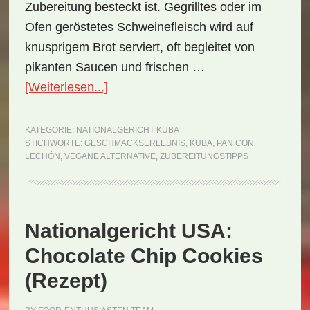
Zubereitung besteckt ist. Gegrilltes oder im
Ofen geröstetes Schweinefleisch wird auf
knusprigem Brot serviert, oft begleitet von
pikanten Saucen und frischen …
ÜberNationalgericht
[Weiterlesen...]
Kuba:
Pan
KATEGORIE:
NATIONALGERICHT KUBA
STICHWORTE:
GESCHMACKSERLEBNIS
,
KUBA
,
PAN CON
con
LECHÓN
,
VEGANE ALTERNATIVE
,
ZUBEREITUNGSTIPPS
Lechón
(Rezept)
Nationalgericht USA:
Chocolate Chip Cookies
(Rezept)