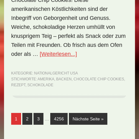
Chocolate Chip Cookies! Diese
amerikanischen Köstlichkeiten sind der
Inbegriff von Geborgenheit und Genuss.
Weiche, schokoladige Herzen umhüllt von
knusprigem Teig – perfekt als Snack oder zum
Teilen mit Freunden. Ob frisch aus dem Ofen
ÜberNationalgericht
oder als …
[Weiterlesen...]
USA:
Chocolate
KATEGORIE:
NATIONALGERICHT USA
STICHWORTE:
AMERIKA
,
BACKEN
,
CHOCOLATE CHIP COOKIES
,
Chip
REZEPT
,
SCHOKOLADE
Cookies
(Rezept)
Weggelassene
Seite
Seite
Seite
Seite
aufrufen
1
2
3
…
4256
Nächste Seite
»
Zwischenseiten