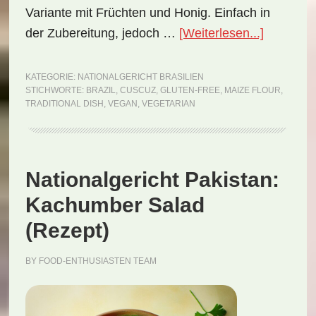
Variante mit Früchten und Honig. Einfach in
ÜberNati
der Zubereitung, jedoch …
[Weiterlesen...]
Brasilien:
Cuscuz
KATEGORIE:
NATIONALGERICHT BRASILIEN
STICHWORTE:
BRAZIL
,
CUSCUZ
,
GLUTEN-FREE
,
MAIZE FLOUR
,
(Rezept)
TRADITIONAL DISH
,
VEGAN
,
VEGETARIAN
Nationalgericht Pakistan:
Kachumber Salad
(Rezept)
BY
FOOD-ENTHUSIASTEN TEAM