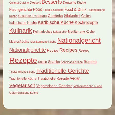
Desserts
Dessert
Deutsche Küche
Cultural Cuisine
Food
Fischgerichte
Food & Drink
Food & Cooking
Französische
Glutenfrei
Getränke
Grillen
Küche
Gesunde Ernährung
Karibische Küche
Kochrezepte
Italienische Küche
Kulinarik
Kulinarisches
Mediterrane Küche
Laktosefrei
Nationalgericht
Meeresfrüchte
Mexikanische Küche
Nationalgerichte
Recipes
Recipe
Rezept
Rezepte
Suppen
Snacks
Salate
Spanische Küche
Traditionelle Gerichte
Thailändische Küche
Vegan
Traditionelle Küche
Traditionelle Rezepte
Vegetarisch
Vegetarische Gerichte
Vietnamesische Küche
Österreichische Küche