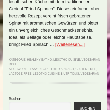
lesothischen Küche mit dem traditionellen
Gericht "Fried Spinach". Dieses einfache, aber
herzvolle Rezept vereint frisch gebratenen
Spinat mit aromatischen Gewürzen und bietet
ein unvergleichliches Geschmackserlebnis.
Ideal als Beilage oder leichte Hauptspeise,
ÜberNational
bringt Fried Spinach …
[Weiterlesen...]
Lesotho:
Fried
KATEGORIE:
HEALTHY EATING
,
LESOTHO CUISINE
,
VEGETARIAN
DISH
Spinach
STICHWORTE:
EASY RECIPE
,
FRIED SPINACH
,
GLUTEN-FREE
,
(Rezept)
LACTOSE-FREE
,
LESOTHO CUISINE
,
NUTRITIOUS
,
VEGETARIAN
Seitenspalte
Suchen
SUCHEN