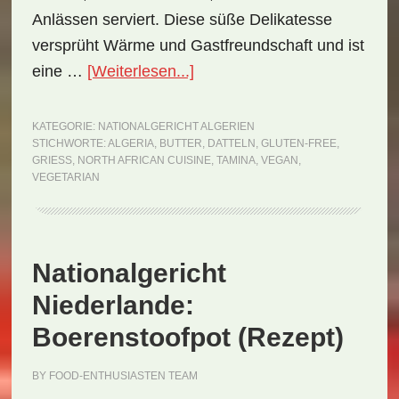
Anlässen serviert. Diese süße Delikatesse
versprüht Wärme und Gastfreundschaft und ist
ÜberNationalgericht
eine …
[Weiterlesen...]
Algerien:
Tamina
KATEGORIE:
NATIONALGERICHT ALGERIEN
STICHWORTE:
ALGERIA
,
BUTTER
,
DATTELN
,
GLUTEN-FREE
,
(Rezept)
GRIESS
,
NORTH AFRICAN CUISINE
,
TAMINA
,
VEGAN
,
VEGETARIAN
Nationalgericht
Niederlande:
Boerenstoofpot (Rezept)
BY
FOOD-ENTHUSIASTEN TEAM