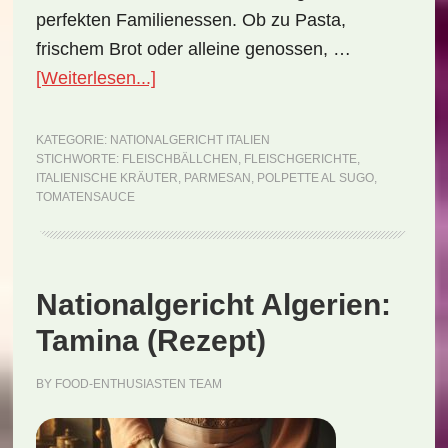
perfekten Familienessen. Ob zu Pasta,
frischem Brot oder alleine genossen, …
ÜberNationalgericht
[Weiterlesen...]
Italien:
Polpette
KATEGORIE:
NATIONALGERICHT ITALIEN
STICHWORTE:
FLEISCHBÄLLCHEN
,
FLEISCHGERICHTE
,
al
ITALIENISCHE KRÄUTER
,
PARMESAN
,
POLPETTE AL SUGO
,
Sugo
TOMATENSAUCE
(Rezept)
Nationalgericht Algerien:
Tamina (Rezept)
BY
FOOD-ENTHUSIASTEN TEAM