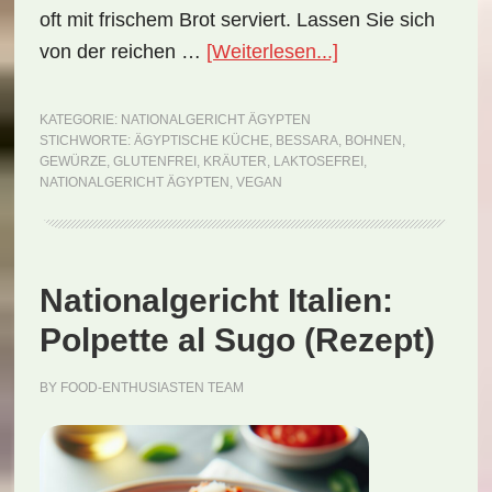
oft mit frischem Brot serviert. Lassen Sie sich
ÜberNationalgeri
von der reichen …
[Weiterlesen...]
Ägypten:
Bessara
KATEGORIE:
NATIONALGERICHT ÄGYPTEN
STICHWORTE:
ÄGYPTISCHE KÜCHE
,
BESSARA
,
BOHNEN
,
(Rezept)
GEWÜRZE
,
GLUTENFREI
,
KRÄUTER
,
LAKTOSEFREI
,
NATIONALGERICHT ÄGYPTEN
,
VEGAN
Nationalgericht Italien:
Polpette al Sugo (Rezept)
BY
FOOD-ENTHUSIASTEN TEAM