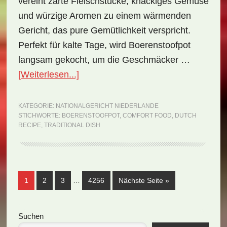
vereint zarte Fleischstücke, knackiges Gemüse
und würzige Aromen zu einem wärmenden
Gericht, das pure Gemütlichkeit verspricht.
Perfekt für kalte Tage, wird Boerenstoofpot
langsam gekocht, um die Geschmäcker …
ÜberNationalgericht
[Weiterlesen...]
Niederlande:
Boerenstoofpot
KATEGORIE:
NATIONALGERICHT NIEDERLANDE
STICHWORTE:
BOERENSTOOFPOT
,
COMFORT FOOD
,
DUTCH
(Rezept)
RECIPE
,
TRADITIONAL DISH
Weggelassene
Seite
Seite
Seite
Seite
aufrufen
1
2
3
…
4256
Nächste Seite
»
Zwischenseiten
Seitenspalte
Suchen