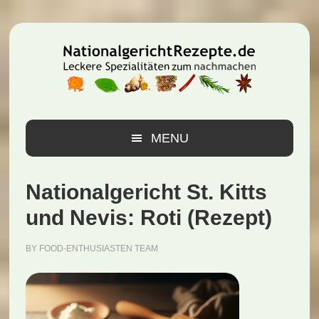
Zur
Zum
Zur
Hauptnavigation
Inhalt
Seitenspalte
springen
springen
springen
MENU
Nationalgericht St. Kitts
und Nevis: Roti (Rezept)
BY
FOOD-ENTHUSIASTEN TEAM